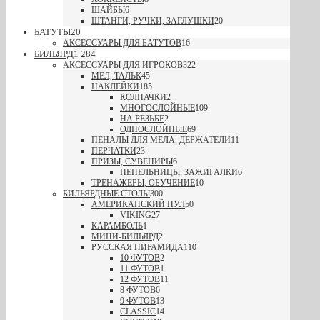
ШАЙБЫ
6
ШТАНГИ, РУЧКИ, ЗАГЛУШКИ
20
БАТУТЫ
20
АКСЕССУАРЫ ДЛЯ БАТУТОВ
16
БИЛЬЯРД
1 284
АКСЕССУАРЫ ДЛЯ ИГРОКОВ
322
МЕЛ, ТАЛЬК
45
НАКЛЕЙКИ
185
КОЛПАЧКИ
2
МНОГОСЛОЙНЫЕ
109
НА РЕЗЬБЕ
2
ОДНОСЛОЙНЫЕ
69
ПЕНАЛЫ ДЛЯ МЕЛА, ДЕРЖАТЕЛИ
11
ПЕРЧАТКИ
23
ПРИЗЫ, СУВЕНИРЫ
6
ПЕПЕЛЬНИЦЫ, ЗАЖИГАЛКИ
6
ТРЕНАЖЕРЫ, ОБУЧЕНИЕ
10
БИЛЬЯРДНЫЕ СТОЛЫ
300
АМЕРИКАНСКИЙ ПУЛ
50
VIKING
27
КАРАМБОЛЬ
1
МИНИ-БИЛЬЯРД
2
РУССКАЯ ПИРАМИДА
110
10 ФУТОВ
2
11 ФУТОВ
1
12 ФУТОВ
11
8 ФУТОВ
6
9 ФУТОВ
13
CLASSIC
14