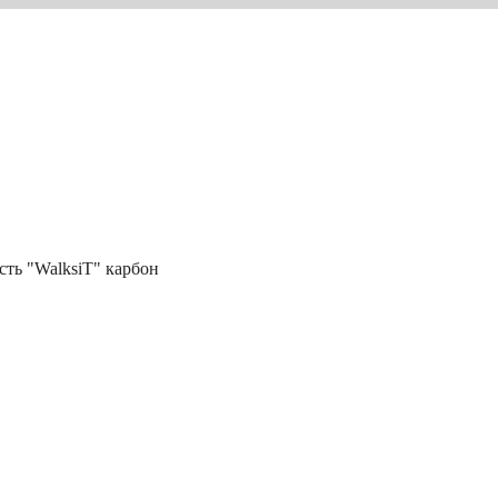
сть "WalksiT" карбон