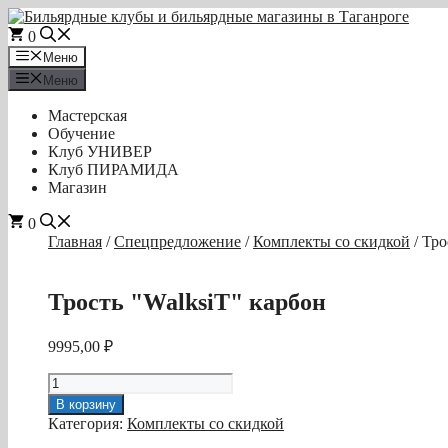
Перейти
к
0
содержимому
Меню
Меню
Мастерская
Обучение
Клуб УНИВЕР
Клуб ПИРАМИДА
Магазин
0
Главная
/
Спецпредложение
/
Комплекты со скидкой
/ Тро
Трость "WalksiT" карбон
9995,00
₽
Количество
товара
В корзину
Трость
Категория:
Комплекты со скидкой
"WalksiT"