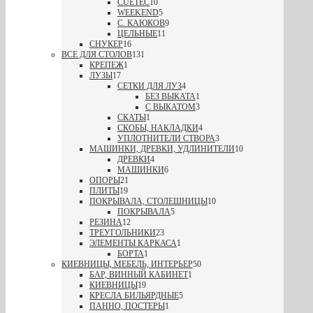
CUETEC
10
WEEKEND
5
С. КАЮКОВ
9
ЦЕЛЬНЫЕ
11
СНУКЕР
16
ВСЕ ДЛЯ СТОЛОВ
131
КРЕПЕЖ
1
ЛУЗЫ
17
СЕТКИ ДЛЯ ЛУЗ
4
БЕЗ ВЫКАТА
1
С ВЫКАТОМ
3
СКАТЫ
1
СКОБЫ, НАКЛАДКИ
4
УПЛОТНИТЕЛИ СТВОРА
3
МАШИНКИ, ДРЕВКИ, УДЛИНИТЕЛИ
10
ДРЕВКИ
4
МАШИНКИ
6
ОПОРЫ
21
ПЛИТЫ
19
ПОКРЫВАЛА, СТОЛЕШНИЦЫ
10
ПОКРЫВАЛА
5
РЕЗИНА
12
ТРЕУГОЛЬНИКИ
23
ЭЛЕМЕНТЫ КАРКАСА
1
БОРТА
1
КИЕВНИЦЫ, МЕБЕЛЬ, ИНТЕРЬЕР
50
БАР, ВИННЫЙ КАБИНЕТ
1
КИЕВНИЦЫ
19
КРЕСЛА БИЛЬЯРДНЫЕ
5
ПАННО, ПОСТЕРЫ
1