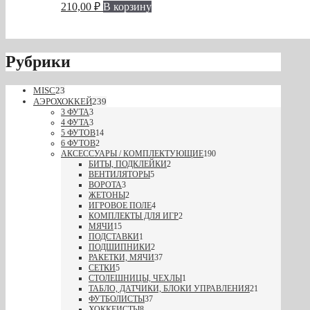
210,00
₽
В корзину
Рубрики
MISC
23
АЭРОХОККЕЙ
239
3 ФУТА
3
4 ФУТА
3
5 ФУТОВ
14
6 ФУТОВ
2
АКСЕССУАРЫ / КОМПЛЕКТУЮЩИЕ
190
БИТЫ, ПОДКЛЕЙКИ
2
ВЕНТИЛЯТОРЫ
5
ВОРОТА
3
ЖЕТОНЫ
2
ИГРОВОЕ ПОЛЕ
4
КОМПЛЕКТЫ ДЛЯ ИГР
2
МЯЧИ
15
ПОДСТАВКИ
1
ПОДШИПНИКИ
2
РАКЕТКИ, МЯЧИ
37
СЕТКИ
5
СТОЛЕШНИЦЫ, ЧЕХЛЫ
1
ТАБЛО, ДАТЧИКИ, БЛОКИ УПРАВЛЕНИЯ
21
ФУТБОЛИСТЫ
37
ХОККЕИСТЫ
8