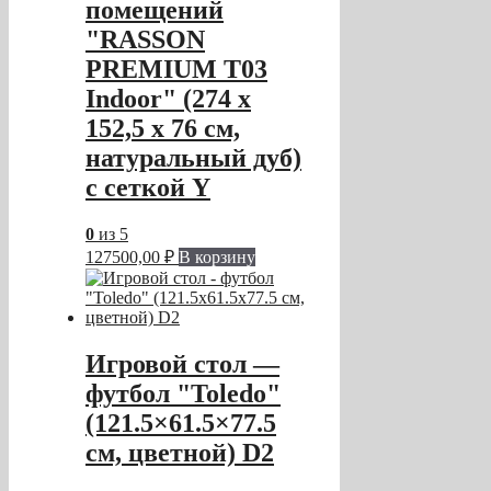
помещений
"RASSON
PREMIUM T03
Indoor" (274 х
152,5 х 76 см,
натуральный дуб)
с сеткой Y
0
из 5
127500,00
₽
В корзину
Игровой стол —
футбол "Toledo"
(121.5×61.5×77.5
см, цветной) D2