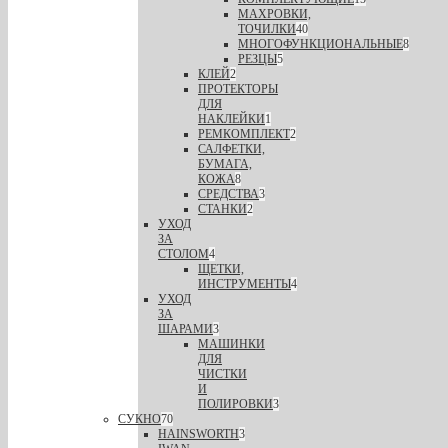
МАХРОВКИ,
ТОЧИЛКИ
40
МНОГОФУНКЦИОНАЛЬНЫЕ
8
РЕЗЦЫ
5
КЛЕЙ
2
ПРОТЕКТОРЫ
ДЛЯ
НАКЛЕЙКИ
1
РЕМКОМПЛЕКТ
2
САЛФЕТКИ,
БУМАГА,
КОЖА
8
СРЕДСТВА
3
СТАНКИ
2
УХОД
ЗА
СТОЛОМ
4
ЩЕТКИ,
ИНСТРУМЕНТЫ
4
УХОД
ЗА
ШАРАМИ
3
МАШИНКИ
ДЛЯ
ЧИСТКИ
И
ПОЛИРОВКИ
3
СУКНО
70
HAINSWORTH
3