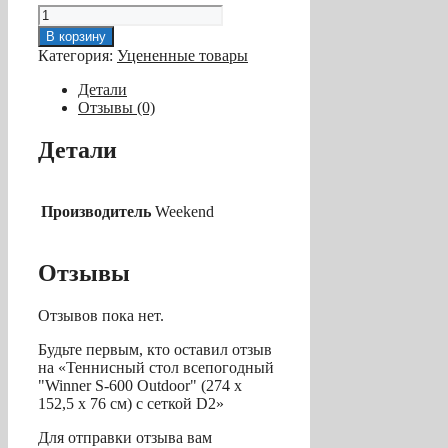
Количество
товара
В корзину
Теннисный
Категория:
Уцененные товары
стол
всепогодный
Детали
"Winner
Отзывы (0)
S-
600
Детали
Outdoor"
(274
х
152,5
Производитель
Weekend
х
76
см)
Отзывы
с
сеткой
Отзывов пока нет.
D2
Будьте первым, кто оставил отзыв
на «Теннисный стол всепогодный
"Winner S-600 Outdoor" (274 х
152,5 х 76 см) с сеткой D2»
Для отправки отзыва вам