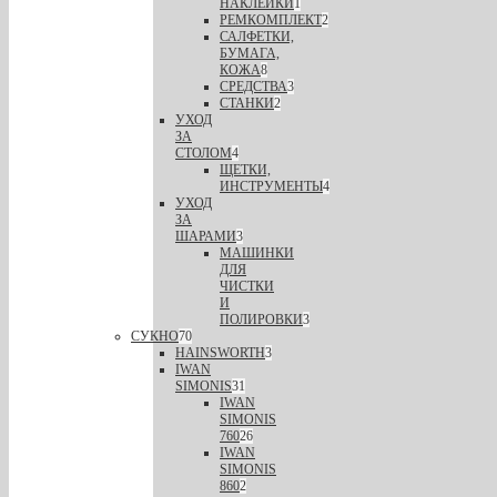
НАКЛЕЙКИ
1
РЕМКОМПЛЕКТ
2
САЛФЕТКИ,
БУМАГА,
КОЖА
8
СРЕДСТВА
3
СТАНКИ
2
УХОД
ЗА
СТОЛОМ
4
ЩЕТКИ,
ИНСТРУМЕНТЫ
4
УХОД
ЗА
ШАРАМИ
3
МАШИНКИ
ДЛЯ
ЧИСТКИ
И
ПОЛИРОВКИ
3
СУКНО
70
HAINSWORTH
3
IWAN
SIMONIS
31
IWAN
SIMONIS
760
26
IWAN
SIMONIS
860
2