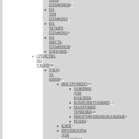
ПЯТЬ
ПЛАФОНОВ
12
НА
ТРИ
ПЛАФОНА
7
НА
ЧЕТЫРЕ
ПЛАФОНА
9
НА
ШЕСТЬ
ПЛАФОНОВ
7
ПЛОСКИЕ
2
СРЕДСТВА
ПО
УХОДУ
98
УХОД
ЗА
КИЕМ
87
ИНСТРУМЕНТ
69
ЗАЖИМЫ
ДЛЯ
НАКЛЕЕК
1
КОМПЛЕКТУЮЩИЕ
15
МАХРОВКИ,
ТОЧИЛКИ
40
МНОГОФУНКЦИОНАЛЬНЫЕ
8
РЕЗЦЫ
5
КЛЕЙ
2
ПРОТЕКТОРЫ
ДЛЯ