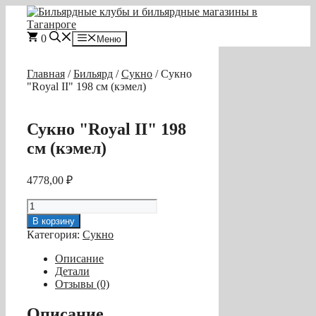
Перейти
к
содержимому
0
Меню
Главная
/
Бильярд
/
Сукно
/ Сукно
"Royal II" 198 см (кэмел)
Сукно "Royal II" 198
см (кэмел)
4778,00
₽
Количество
товара
В корзину
Сукно
Категория:
Сукно
"Royal
II"
Описание
198
Детали
см
Отзывы (0)
(кэмел)
Описание