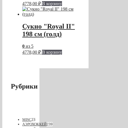
4778,00
₽
В корзину
Сукно "Royal II"
198 см (голд)
0
из 5
4778,00
₽
В корзину
Рубрики
MISC
23
АЭРОХОККЕЙ
239