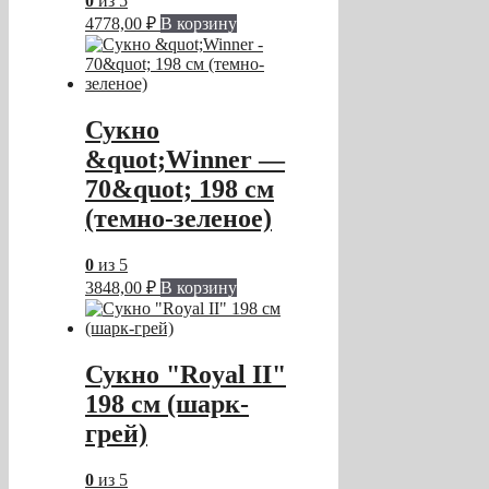
0
из 5
4778,00
₽
В корзину
Сукно
&quot;Winner —
70&quot; 198 см
(темно-зеленое)
0
из 5
3848,00
₽
В корзину
Сукно "Royal II"
198 см (шарк-
грей)
0
из 5