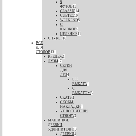
9
ФУТОВ
13
CLASSIC
14
CUETEC
10
WEEKEND
5
С.
КАЮКОВ
9
ЦЕЛЬНЫЕ
11
СНУКЕР
16
ВСЕ
ДЛЯ
СТОЛОВ
131
КРЕПЕЖ
1
ЛУЗЫ
17
СЕТКИ
ДЛЯ
ЛУЗ
4
БЕЗ
ВЫКАТА
1
С
ВЫКАТОМ
3
СКАТЫ
1
СКОБЫ,
НАКЛАДКИ
4
УПЛОТНИТЕЛИ
СТВОРА
3
МАШИНКИ,
ДРЕВКИ,
УДЛИНИТЕЛИ
10
ДРЕВКИ
4