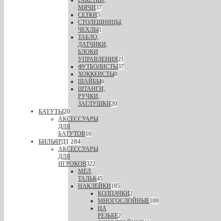
РАКЕТКИ,
МЯЧИ
37
СЕТКИ
5
СТОЛЕШНИЦЫ,
ЧЕХЛЫ
1
ТАБЛО,
ДАТЧИКИ,
БЛОКИ
УПРАВЛЕНИЯ
21
ФУТБОЛИСТЫ
37
ХОККЕИСТЫ
8
ШАЙБЫ
6
ШТАНГИ,
РУЧКИ,
ЗАГЛУШКИ
20
БАТУТЫ
20
АКСЕССУАРЫ
ДЛЯ
БАТУТОВ
16
БИЛЬЯРД
1 284
АКСЕССУАРЫ
ДЛЯ
ИГРОКОВ
322
МЕЛ,
ТАЛЬК
45
НАКЛЕЙКИ
185
КОЛПАЧКИ
2
МНОГОСЛОЙНЫЕ
109
НА
РЕЗЬБЕ
2