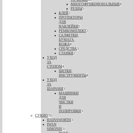
МНОГОФУНКЦИОНАЛЬНЫЕ
8
РЕЗЦЫ
5
КЛЕЙ
2
ПРОТЕКТОРЫ
ДЛЯ
НАКЛЕЙКИ
1
РЕМКОМПЛЕКТ
2
САЛФЕТКИ,
БУМАГА,
КОЖА
8
СРЕДСТВА
3
СТАНКИ
2
УХОД
ЗА
СТОЛОМ
4
ЩЕТКИ,
ИНСТРУМЕНТЫ
4
УХОД
ЗА
ШАРАМИ
3
МАШИНКИ
ДЛЯ
ЧИСТКИ
И
ПОЛИРОВКИ
3
СУКНО
70
HAINSWORTH
3
IWAN
SIMONIS
31