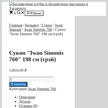
Перейти
к
содержимому
0
Меню
Главная
/
Бильярд
/
Сукно
/
Iwan
Simonis
/
Iwan Simonis 760
/ Сукно
"Iwan Simonis 760" 198 см (грэй)
Сукно "Iwan Simonis
760" 198 см (грэй)
12810,00
₽
Количество
товара
В корзину
Сукно
Категория:
Iwan Simonis 760
"Iwan
Simonis
Описание
760"
Детали
198
Отзывы (0)