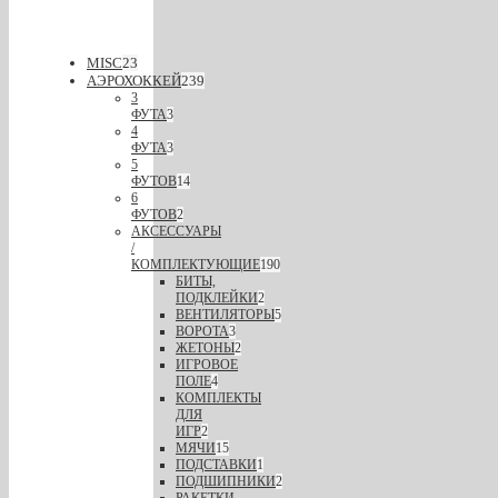
MISC
23
АЭРОХОККЕЙ
239
3
ФУТА
3
4
ФУТА
3
5
ФУТОВ
14
6
ФУТОВ
2
АКСЕССУАРЫ
/
КОМПЛЕКТУЮЩИЕ
190
БИТЫ,
ПОДКЛЕЙКИ
2
ВЕНТИЛЯТОРЫ
5
ВОРОТА
3
ЖЕТОНЫ
2
ИГРОВОЕ
ПОЛЕ
4
КОМПЛЕКТЫ
ДЛЯ
ИГР
2
МЯЧИ
15
ПОДСТАВКИ
1
ПОДШИПНИКИ
2