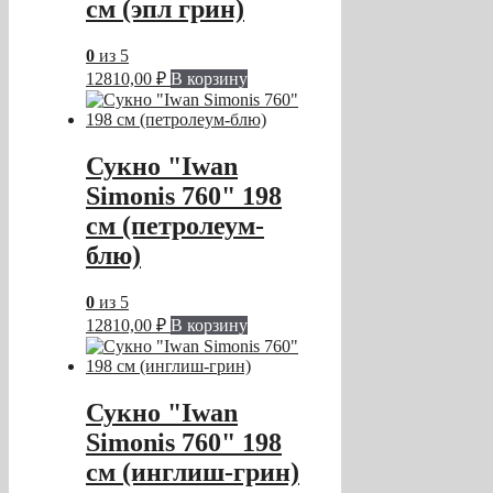
см (эпл грин)
0
из 5
12810,00
₽
В корзину
Сукно "Iwan
Simonis 760" 198
см (петролеум-
блю)
0
из 5
12810,00
₽
В корзину
Сукно "Iwan
Simonis 760" 198
см (инглиш-грин)