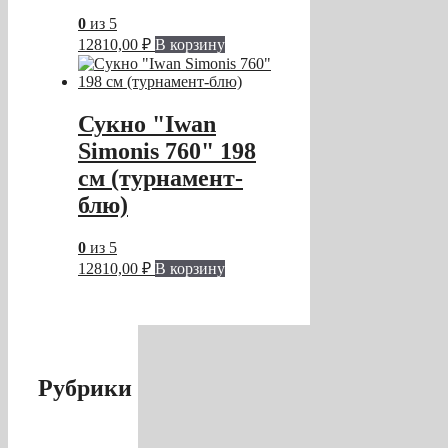
0
из 5
12810,00
₽
В корзину
Сукно "Iwan
Simonis 760" 198
см (турнамент-
блю)
0
из 5
12810,00
₽
В корзину
Рубрики