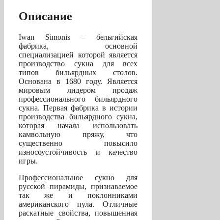
см
(грэй)
Описание
Iwan Simonis – бельгийская
фабрика, основной
специализацией которой является
производство сукна для всех
типов бильярдных столов.
Основана в 1680 году. Является
мировым лидером продаж
профессионального бильярдного
сукна. Первая фабрика в истории
производства бильярдного сукна,
которая начала использовать
камвольную пряжу, что
существенно повысило
износоустойчивость и качество
игры.
Профессиональное сукно для
русской пирамиды, признаваемое
так же и поклонниками
американского пула. Отличные
раскатные свойства, повышенная