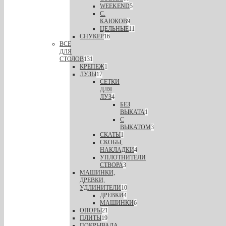
WEEKEND
5
С.
КАЮКОВ
9
ЦЕЛЬНЫЕ
11
СНУКЕР
16
ВСЕ
ДЛЯ
СТОЛОВ
131
КРЕПЕЖ
1
ЛУЗЫ
17
СЕТКИ
ДЛЯ
ЛУЗ
4
БЕЗ
ВЫКАТА
1
С
ВЫКАТОМ
3
СКАТЫ
1
СКОБЫ,
НАКЛАДКИ
4
УПЛОТНИТЕЛИ
СТВОРА
3
МАШИНКИ,
ДРЕВКИ,
УДЛИНИТЕЛИ
10
ДРЕВКИ
4
МАШИНКИ
6
ОПОРЫ
21
ПЛИТЫ
19
ПОКРЫВАЛА,