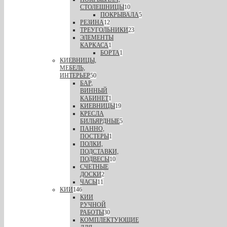
СТОЛЕШНИЦЫ
10
ПОКРЫВАЛА
5
РЕЗИНА
12
ТРЕУГОЛЬНИКИ
23
ЭЛЕМЕНТЫ
КАРКАСА
1
БОРТА
1
КИЕВНИЦЫ,
МЕБЕЛЬ,
ИНТЕРЬЕР
50
БАР,
ВИННЫЙ
КАБИНЕТ
1
КИЕВНИЦЫ
19
КРЕСЛА
БИЛЬЯРДНЫЕ
5
ПАННО,
ПОСТЕРЫ
1
ПОЛКИ,
ПОДСТАВКИ,
ПОДВЕСЫ
10
СЧЕТНЫЕ
ДОСКИ
2
ЧАСЫ
11
КИИ
146
КИИ
РУЧНОЙ
РАБОТЫ
30
КОМПЛЕКТУЮЩИЕ