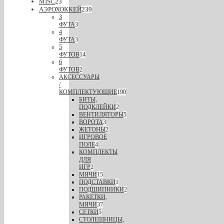
MISC
23
АЭРОХОККЕЙ
239
3
ФУТА
3
4
ФУТА
3
5
ФУТОВ
14
6
ФУТОВ
2
АКСЕССУАРЫ
/
КОМПЛЕКТУЮЩИЕ
190
БИТЫ,
ПОДКЛЕЙКИ
2
ВЕНТИЛЯТОРЫ
5
ВОРОТА
3
ЖЕТОНЫ
2
ИГРОВОЕ
ПОЛЕ
4
КОМПЛЕКТЫ
ДЛЯ
ИГР
2
МЯЧИ
15
ПОДСТАВКИ
1
ПОДШИПНИКИ
2
РАКЕТКИ,
МЯЧИ
37
СЕТКИ
5
СТОЛЕШНИЦЫ,