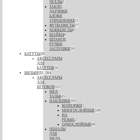
ЧЕХЛЫ
1
ТАБЛО,
ДАТЧИКИ,
БЛОКИ
УПРАВЛЕНИЯ
21
ФУТБОЛИСТЫ
37
ХОККЕИСТЫ
8
ШАЙБЫ
6
ШТАНГИ,
РУЧКИ,
ЗАГЛУШКИ
20
БАТУТЫ
20
АКСЕССУАРЫ
ДЛЯ
БАТУТОВ
16
БИЛЬЯРД
1 284
АКСЕССУАРЫ
ДЛЯ
ИГРОКОВ
322
МЕЛ,
ТАЛЬК
45
НАКЛЕЙКИ
185
КОЛПАЧКИ
2
МНОГОСЛОЙНЫЕ
109
НА
РЕЗЬБЕ
2
ОДНОСЛОЙНЫЕ
69
ПЕНАЛЫ
ДЛЯ
МЕЛА,