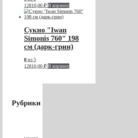
12810,00
₽
В корзину
Сукно "Iwan
Simonis 760" 198
см (дарк-грин)
0
из 5
12810,00
₽
В корзину
Рубрики