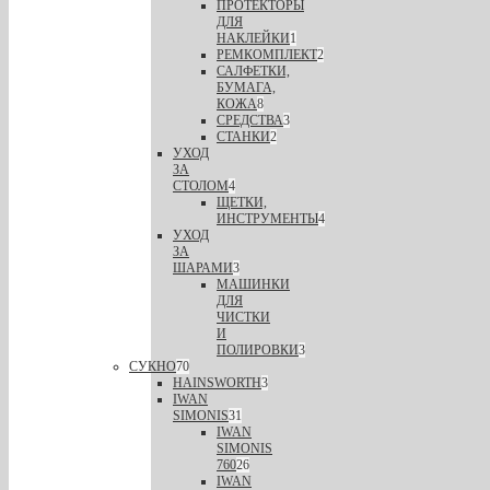
ПРОТЕКТОРЫ
ДЛЯ
НАКЛЕЙКИ
1
РЕМКОМПЛЕКТ
2
САЛФЕТКИ,
БУМАГА,
КОЖА
8
СРЕДСТВА
3
СТАНКИ
2
УХОД
ЗА
СТОЛОМ
4
ЩЕТКИ,
ИНСТРУМЕНТЫ
4
УХОД
ЗА
ШАРАМИ
3
МАШИНКИ
ДЛЯ
ЧИСТКИ
И
ПОЛИРОВКИ
3
СУКНО
70
HAINSWORTH
3
IWAN
SIMONIS
31
IWAN
SIMONIS
760
26
IWAN