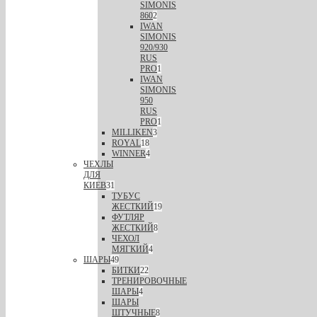
SIMONIS
860
2
IWAN
SIMONIS
920/930
RUS
PRO
1
IWAN
SIMONIS
950
RUS
PRO
1
MILLIKEN
3
ROYAL
18
WINNER
4
ЧЕХЛЫ
ДЛЯ
КИЕВ
31
ТУБУС
ЖЕСТКИЙ
19
ФУТЛЯР
ЖЕСТКИЙ
8
ЧЕХОЛ
МЯГКИЙ
4
ШАРЫ
49
БИТКИ
22
ТРЕНИРОВОЧНЫЕ
ШАРЫ
4
ШАРЫ
ШТУЧНЫЕ
8