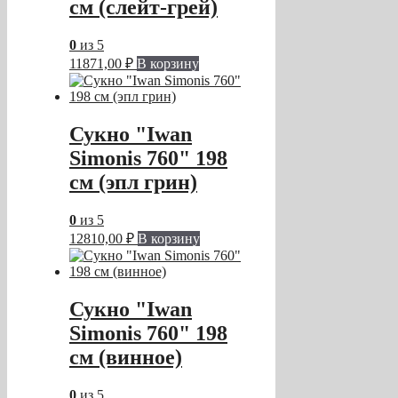
см (слейт-грей)
0
из 5
11871,00
₽
В корзину
Сукно "Iwan
Simonis 760" 198
см (эпл грин)
0
из 5
12810,00
₽
В корзину
Сукно "Iwan
Simonis 760" 198
см (винное)
0
из 5