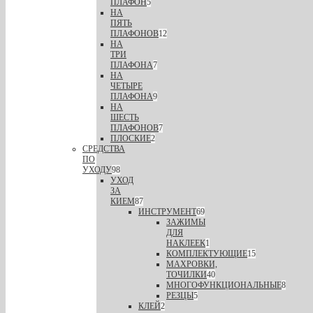
ПЛАФОН
5
НА
ПЯТЬ
ПЛАФОНОВ
12
НА
ТРИ
ПЛАФОНА
7
НА
ЧЕТЫРЕ
ПЛАФОНА
9
НА
ШЕСТЬ
ПЛАФОНОВ
7
ПЛОСКИЕ
2
СРЕДСТВА
ПО
УХОДУ
98
УХОД
ЗА
КИЕМ
87
ИНСТРУМЕНТ
69
ЗАЖИМЫ
ДЛЯ
НАКЛЕЕК
1
КОМПЛЕКТУЮЩИЕ
15
МАХРОВКИ,
ТОЧИЛКИ
40
МНОГОФУНКЦИОНАЛЬНЫЕ
8
РЕЗЦЫ
5
КЛЕЙ
2