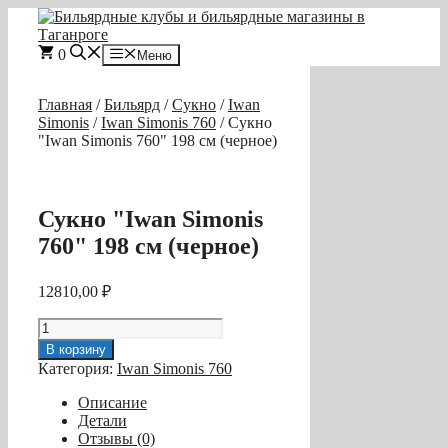
Перейти
к
содержимому
0
Меню
Главная
/
Бильярд
/
Сукно
/
Iwan
Simonis
/
Iwan Simonis 760
/ Сукно
"Iwan Simonis 760" 198 см (черное)
Сукно "Iwan Simonis
760" 198 см (черное)
12810,00
₽
Количество
товара
В корзину
Сукно
Категория:
Iwan Simonis 760
"Iwan
Simonis
Описание
760"
Детали
198
Отзывы (0)