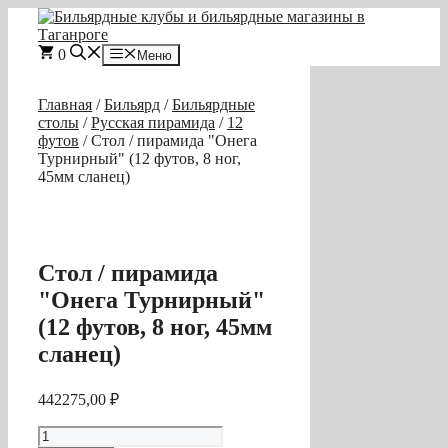
Перейти
к
содержимому
0
Меню
Главная
/
Бильярд
/
Бильярдные
столы
/
Русская пирамида
/
12
футов
/ Стол / пирамида "Онега
Турнирный" (12 футов, 8 ног,
45мм сланец)
Стол / пирамида
"Онега Турнирный"
(12 футов, 8 ног, 45мм
сланец)
442275,00
₽
Количество