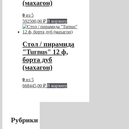
(махагон)
0
из 5
592500,00
₽
В корзину
Стол / пирамида
"Turnus" 12 ф,
борта дуб
(махагон)
0
из 5
668445,00
₽
В корзину
Рубрики