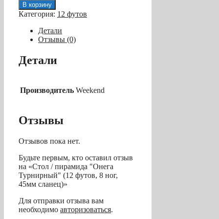
товара
В корзину
Стол
Категория:
12 футов
/
пирамида
Детали
"Онега
Отзывы (0)
Турнирный"
(12
Детали
футов,
8
ног,
45мм
Производитель
Weekend
сланец)
Отзывы
Отзывов пока нет.
Будьте первым, кто оставил отзыв
на «Стол / пирамида "Онега
Турнирный" (12 футов, 8 ног,
45мм сланец)»
Для отправки отзыва вам
необходимо
авторизоваться
.