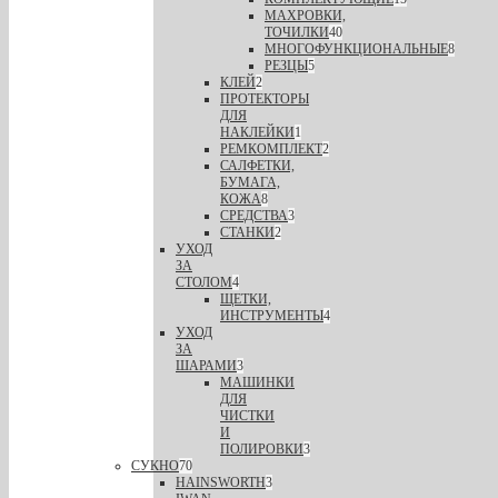
МАХРОВКИ,
ТОЧИЛКИ
40
МНОГОФУНКЦИОНАЛЬНЫЕ
8
РЕЗЦЫ
5
КЛЕЙ
2
ПРОТЕКТОРЫ
ДЛЯ
НАКЛЕЙКИ
1
РЕМКОМПЛЕКТ
2
САЛФЕТКИ,
БУМАГА,
КОЖА
8
СРЕДСТВА
3
СТАНКИ
2
УХОД
ЗА
СТОЛОМ
4
ЩЕТКИ,
ИНСТРУМЕНТЫ
4
УХОД
ЗА
ШАРАМИ
3
МАШИНКИ
ДЛЯ
ЧИСТКИ
И
ПОЛИРОВКИ
3
СУКНО
70
HAINSWORTH
3