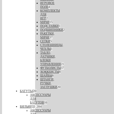
ИГРОВОЕ
ПОЛЕ
4
КОМПЛЕКТЫ
ДЛЯ
ИГР
2
МЯЧИ
15
ПОДСТАВКИ
1
ПОДШИПНИКИ
2
РАКЕТКИ,
МЯЧИ
37
СЕТКИ
5
СТОЛЕШНИЦЫ,
ЧЕХЛЫ
1
ТАБЛО,
ДАТЧИКИ,
БЛОКИ
УПРАВЛЕНИЯ
21
ФУТБОЛИСТЫ
37
ХОККЕИСТЫ
8
ШАЙБЫ
6
ШТАНГИ,
РУЧКИ,
ЗАГЛУШКИ
20
БАТУТЫ
20
АКСЕССУАРЫ
ДЛЯ
БАТУТОВ
16
БИЛЬЯРД
1 284
АКСЕССУАРЫ