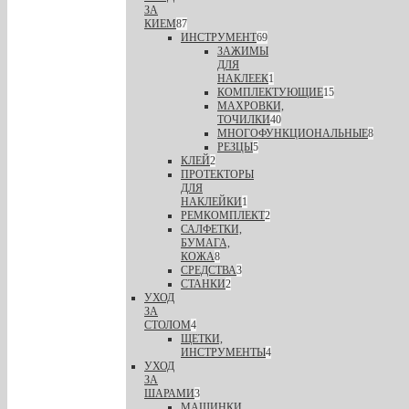
ЗА
КИЕМ
87
ИНСТРУМЕНТ
69
ЗАЖИМЫ
ДЛЯ
НАКЛЕЕК
1
КОМПЛЕКТУЮЩИЕ
15
МАХРОВКИ,
ТОЧИЛКИ
40
МНОГОФУНКЦИОНАЛЬНЫЕ
8
РЕЗЦЫ
5
КЛЕЙ
2
ПРОТЕКТОРЫ
ДЛЯ
НАКЛЕЙКИ
1
РЕМКОМПЛЕКТ
2
САЛФЕТКИ,
БУМАГА,
КОЖА
8
СРЕДСТВА
3
СТАНКИ
2
УХОД
ЗА
СТОЛОМ
4
ЩЕТКИ,
ИНСТРУМЕНТЫ
4
УХОД
ЗА
ШАРАМИ
3
МАШИНКИ