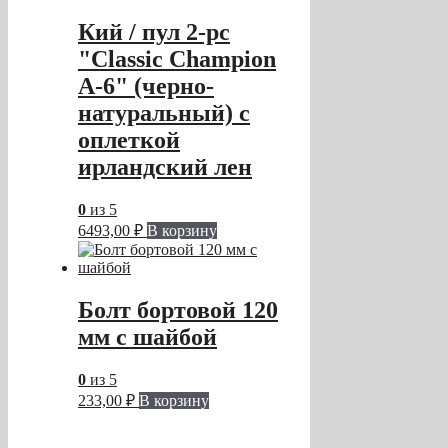
Кий / пул 2-pc
"Classic Champion
A-6" (черно-
натуральный) с
оплеткой
ирландский лен
0
из 5
6493,00
₽
В корзину
Болт бортовой 120
мм с шайбой
0
из 5
233,00
₽
В корзину