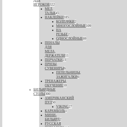
ДЛЯ
ИГРОКОВ
322
МЕЛ,
ТАЛЬК
45
НАКЛЕЙКИ
185
КОЛПАЧКИ
2
МНОГОСЛОЙНЫЕ
109
НА
РЕЗЬБЕ
2
ОДНОСЛОЙНЫЕ
69
ПЕНАЛЫ
ДЛЯ
МЕЛА,
ДЕРЖАТЕЛИ
11
ПЕРЧАТКИ
23
ПРИЗЫ,
СУВЕНИРЫ
6
ПЕПЕЛЬНИЦЫ,
ЗАЖИГАЛКИ
6
ТРЕНАЖЕРЫ,
ОБУЧЕНИЕ
10
БИЛЬЯРДНЫЕ
СТОЛЫ
300
АМЕРИКАНСКИЙ
ПУЛ
50
VIKING
27
КАРАМБОЛЬ
1
МИНИ-
БИЛЬЯРД
2
РУССКАЯ