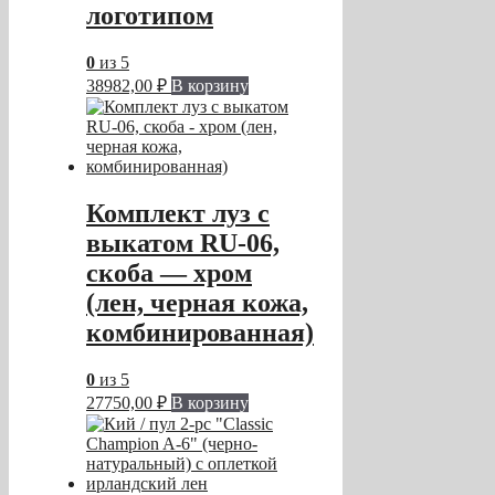
логотипом
0
из 5
38982,00
₽
В корзину
Комплект луз с
выкатом RU-06,
скоба — хром
(лен, черная кожа,
комбинированная)
0
из 5
27750,00
₽
В корзину