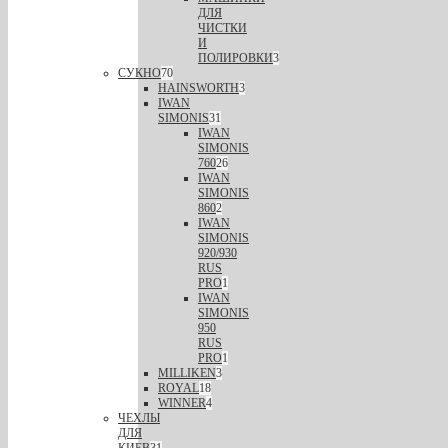
ДЛЯ
ЧИСТКИ
И
ПОЛИРОВКИ
3
СУКНО
70
HAINSWORTH
3
IWAN
SIMONIS
31
IWAN
SIMONIS
760
26
IWAN
SIMONIS
860
2
IWAN
SIMONIS
920/930
RUS
PRO
1
IWAN
SIMONIS
950
RUS
PRO
1
MILLIKEN
3
ROYAL
18
WINNER
4
ЧЕХЛЫ
ДЛЯ