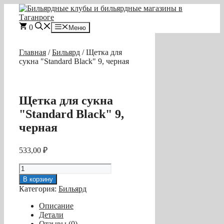
Перейти
к
содержимому
0
Меню
Главная
/
Бильярд
/ Щетка для
сукна "Standard Black" 9, черная
Щетка для сукна
"Standard Black" 9,
черная
533,00
₽
Количество
товара
В корзину
Щетка
Категория:
Бильярд
для
сукна
Описание
"Standard
Детали
Black"
Отзывы (0)