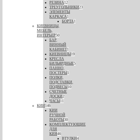
РЕЗИНА
12
ТРЕУГОЛЬНИКИ
23
ЭЛЕМЕНТЫ
КАРКАСА
1
БОРТА
1
КИЕВНИЦЫ,
МЕБЕЛЬ,
ИНТЕРЬЕР
50
БАР,
ВИННЫЙ
КАБИНЕТ
1
КИЕВНИЦЫ
19
КРЕСЛА
БИЛЬЯРДНЫЕ
5
ПАННО,
ПОСТЕРЫ
1
ПОЛКИ,
ПОДСТАВКИ,
ПОДВЕСЫ
10
СЧЕТНЫЕ
ДОСКИ
2
ЧАСЫ
11
КИИ
146
КИИ
РУЧНОЙ
РАБОТЫ
30
КОМПЛЕКТУЮЩИЕ
ДЛЯ
КИЯ
46
ВТУЛКИ
4