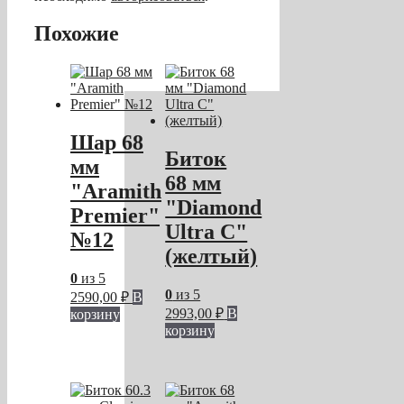
Похожие
Шар 68
Биток
мм
68 мм
"Aramith
"Diamond
Premier"
Ultra C"
№12
(желтый)
0
из 5
0
из 5
2590,00
₽
В
2993,00
₽
В
корзину
корзину