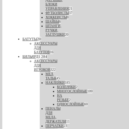
БЛОКИ
УПРАВЛЕНИЯ
21
ФУТБОЛИСТЫ
37
ХОККЕИСТЫ
8
ШАЙБЫ
6
ШТАНГИ,
РУЧКИ,
ЗАГЛУШКИ
20
БАТУТЫ
20
АКСЕССУАРЫ
ДЛЯ
БАТУТОВ
16
БИЛЬЯРД
1 284
АКСЕССУАРЫ
ДЛЯ
ИГРОКОВ
322
МЕЛ,
ТАЛЬК
45
НАКЛЕЙКИ
185
КОЛПАЧКИ
2
МНОГОСЛОЙНЫЕ
109
НА
РЕЗЬБЕ
2
ОДНОСЛОЙНЫЕ
69
ПЕНАЛЫ
ДЛЯ
МЕЛА,
ДЕРЖАТЕЛИ
11
ПЕРЧАТКИ
23