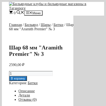
Перейти
к
содержимому
0
Меню
Главная
/
Бильярд
/
Шары
/
Битки
/ Шар
68 мм "Aramith Premier" № 3
Шар 68 мм "Aramith
Premier" № 3
2590,00
₽
Количество
товара
В корзину
Шар
Категория:
Битки
68
мм
Описание
"Aramith
Детали
Premier"
Отзывы (0)
№