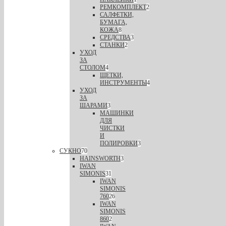
РЕМКОМПЛЕКТ
2
САЛФЕТКИ,
БУМАГА,
КОЖА
8
СРЕДСТВА
3
СТАНКИ
2
УХОД
ЗА
СТОЛОМ
4
ЩЕТКИ,
ИНСТРУМЕНТЫ
4
УХОД
ЗА
ШАРАМИ
3
МАШИНКИ
ДЛЯ
ЧИСТКИ
И
ПОЛИРОВКИ
3
СУКНО
70
HAINSWORTH
3
IWAN
SIMONIS
31
IWAN
SIMONIS
760
26
IWAN
SIMONIS
860
2