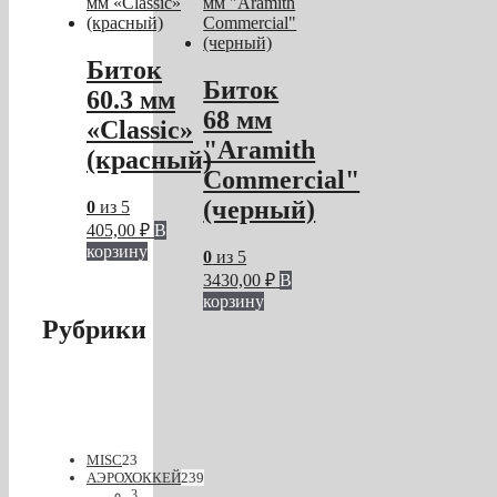
Биток
Биток
60.3 мм
68 мм
«Classic»
"Aramith
(красный)
Commercial"
(черный)
0
из 5
405,00
₽
В
корзину
0
из 5
3430,00
₽
В
корзину
Рубрики
MISC
23
АЭРОХОККЕЙ
239
3