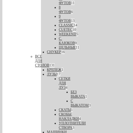
ФУТОВ
11
8
ФУТОВ
6
9
ФУТОВ
13
CLASSIC
14
CUETEC
10
WEEKEND
5
С.
КАЮКОВ
9
ЦЕЛЬНЫЕ
11
СНУКЕР
16
ВСЕ
ДЛЯ
СТОЛОВ
131
КРЕПЕЖ
1
ЛУЗЫ
17
СЕТКИ
ДЛЯ
ЛУЗ
4
БЕЗ
ВЫКАТА
1
С
ВЫКАТОМ
3
СКАТЫ
1
СКОБЫ,
НАКЛАДКИ
4
УПЛОТНИТЕЛИ
СТВОРА
3
МАШИНКИ,