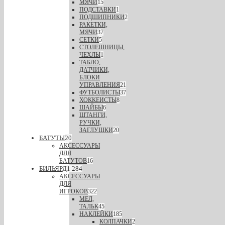
МЯЧИ
15
ПОДСТАВКИ
1
ПОДШИПНИКИ
2
РАКЕТКИ,
МЯЧИ
37
СЕТКИ
5
СТОЛЕШНИЦЫ,
ЧЕХЛЫ
1
ТАБЛО,
ДАТЧИКИ,
БЛОКИ
УПРАВЛЕНИЯ
21
ФУТБОЛИСТЫ
37
ХОККЕИСТЫ
8
ШАЙБЫ
6
ШТАНГИ,
РУЧКИ,
ЗАГЛУШКИ
20
БАТУТЫ
20
АКСЕССУАРЫ
ДЛЯ
БАТУТОВ
16
БИЛЬЯРД
1 284
АКСЕССУАРЫ
ДЛЯ
ИГРОКОВ
322
МЕЛ,
ТАЛЬК
45
НАКЛЕЙКИ
185
КОЛПАЧКИ
2