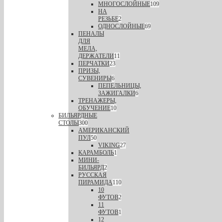
МНОГОСЛОЙНЫЕ
109
НА
РЕЗЬБЕ
2
ОДНОСЛОЙНЫЕ
69
ПЕНАЛЫ
ДЛЯ
МЕЛА,
ДЕРЖАТЕЛИ
11
ПЕРЧАТКИ
23
ПРИЗЫ,
СУВЕНИРЫ
6
ПЕПЕЛЬНИЦЫ,
ЗАЖИГАЛКИ
6
ТРЕНАЖЕРЫ,
ОБУЧЕНИЕ
10
БИЛЬЯРДНЫЕ
СТОЛЫ
300
АМЕРИКАНСКИЙ
ПУЛ
50
VIKING
27
КАРАМБОЛЬ
1
МИНИ-
БИЛЬЯРД
2
РУССКАЯ
ПИРАМИДА
110
10
ФУТОВ
2
11
ФУТОВ
1
12