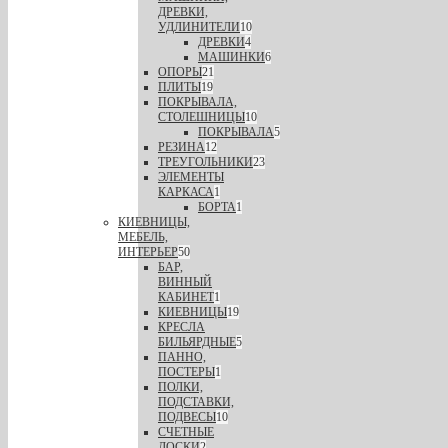
ДРЕВКИ,
УДЛИНИТЕЛИ
10
ДРЕВКИ
4
МАШИНКИ
6
ОПОРЫ
21
ПЛИТЫ
19
ПОКРЫВАЛА,
СТОЛЕШНИЦЫ
10
ПОКРЫВАЛА
5
РЕЗИНА
12
ТРЕУГОЛЬНИКИ
23
ЭЛЕМЕНТЫ
КАРКАСА
1
БОРТА
1
КИЕВНИЦЫ,
МЕБЕЛЬ,
ИНТЕРЬЕР
50
БАР,
ВИННЫЙ
КАБИНЕТ
1
КИЕВНИЦЫ
19
КРЕСЛА
БИЛЬЯРДНЫЕ
5
ПАННО,
ПОСТЕРЫ
1
ПОЛКИ,
ПОДСТАВКИ,
ПОДВЕСЫ
10
СЧЕТНЫЕ
ДОСКИ
2