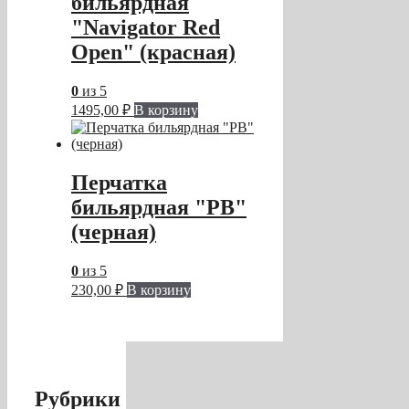
бильярдная
"Navigator Red
Open" (красная)
0
из 5
1495,00
₽
В корзину
Перчатка
бильярдная "PB"
(черная)
0
из 5
230,00
₽
В корзину
Рубрики