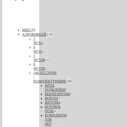
MISC
23
АЭРОХОККЕЙ
239
3
ФУТА
3
4
ФУТА
3
5
ФУТОВ
14
6
ФУТОВ
2
АКСЕССУАРЫ
/
КОМПЛЕКТУЮЩИЕ
190
БИТЫ,
ПОДКЛЕЙКИ
2
ВЕНТИЛЯТОРЫ
5
ВОРОТА
3
ЖЕТОНЫ
2
ИГРОВОЕ
ПОЛЕ
4
КОМПЛЕКТЫ
ДЛЯ
ИГР
2