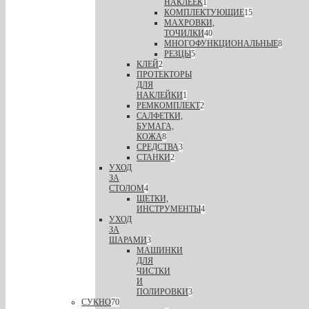
НАКЛЕЕК
1
КОМПЛЕКТУЮЩИЕ
15
МАХРОВКИ,
ТОЧИЛКИ
40
МНОГОФУНКЦИОНАЛЬНЫЕ
8
РЕЗЦЫ
5
КЛЕЙ
2
ПРОТЕКТОРЫ
ДЛЯ
НАКЛЕЙКИ
1
РЕМКОМПЛЕКТ
2
САЛФЕТКИ,
БУМАГА,
КОЖА
8
СРЕДСТВА
3
СТАНКИ
2
УХОД
ЗА
СТОЛОМ
4
ЩЕТКИ,
ИНСТРУМЕНТЫ
4
УХОД
ЗА
ШАРАМИ
3
МАШИНКИ
ДЛЯ
ЧИСТКИ
И
ПОЛИРОВКИ
3
СУКНО
70