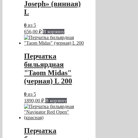
Joseph» (винная)
L
0
из 5
656,00
₽
В корзину
Перчатка
бильярдная
"Taom Midas"
(черная) L 200
0
из 5
1890,00
₽
В корзину
Перчатка