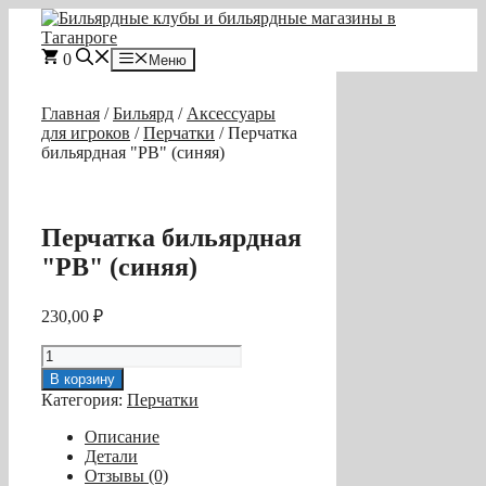
Перейти
к
содержимому
0
Меню
Главная
/
Бильярд
/
Аксессуары
для игроков
/
Перчатки
/ Перчатка
бильярдная "PB" (синяя)
Перчатка бильярдная
"PB" (синяя)
230,00
₽
Количество
товара
В корзину
Перчатка
Категория:
Перчатки
бильярдная
"PB"
Описание
(синяя)
Детали
Отзывы (0)