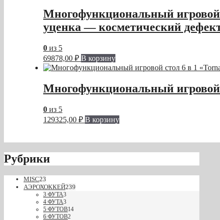
Многофункциональный игровой с
уценка — косметический дефект 
0
из 5
69878,00
₽
В корзину
Многофункциональный игровой с
0
из 5
129325,00
₽
В корзину
Рубрики
MISC
23
АЭРОХОККЕЙ
239
3 ФУТА
3
4 ФУТА
3
5 ФУТОВ
14
6 ФУТОВ
2