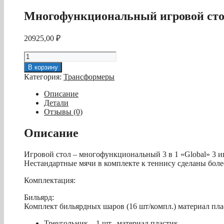
Многофункциональный игровой стол 
20925,00
₽
Количество
товара
В корзину
Многофункциональный
Категория:
Трансформеры
игровой
стол
Описание
3
Детали
в
Отзывы (0)
1
«Global»
Описание
Игровой стол – многофункциональный 3 в 1 «Global» 3 иг
Нестандартные мячи в комплекте к теннису сделаны более
Комплектация:
Бильярд:
Комплект бильярдных шаров (16 шт/компл.) материал пла
Треугольник – 1 шт., материал пластик.