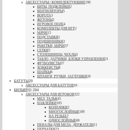
АКСЕССУАРЫ / КОМПЛЕКТУЮЩИЕ
190
БИТЫ, ПОДКЛЕЙКИ
2
ВЕНТИЛЯТОРЫ
5
ВОРОТА
3
ЖЕТОНЫ
2
ИГРОВОЕ ПОЛЕ
4
КОМПЛЕКТЫ ДЛЯ ИГР
2
МЯЧИ
15
ПОДСТАВКИ
1
ПОДШИПНИКИ
2
РАКЕТКИ, МЯЧИ
37
СЕТКИ
5
СТОЛЕШНИЦЫ, ЧЕХЛЫ
1
ТАБЛО, ДАТЧИКИ, БЛОКИ УПРАВЛЕНИЯ
21
ФУТБОЛИСТЫ
37
ХОККЕИСТЫ
8
ШАЙБЫ
6
ШТАНГИ, РУЧКИ, ЗАГЛУШКИ
20
БАТУТЫ
20
АКСЕССУАРЫ ДЛЯ БАТУТОВ
16
БИЛЬЯРД
1 284
АКСЕССУАРЫ ДЛЯ ИГРОКОВ
322
МЕЛ, ТАЛЬК
45
НАКЛЕЙКИ
185
КОЛПАЧКИ
2
МНОГОСЛОЙНЫЕ
109
НА РЕЗЬБЕ
2
ОДНОСЛОЙНЫЕ
69
ПЕНАЛЫ ДЛЯ МЕЛА, ДЕРЖАТЕЛИ
11
ПЕРЧАТКИ
23