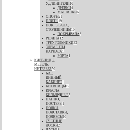
УДЛИНИТЕЛИ
10
ДРЕВКИ
4
МАШИНКИ
6
ОПОРЫ
21
ПЛИТЫ
19
ПОКРЫВАЛА,
СТОЛЕШНИЦЫ
10
ПОКРЫВАЛА
5
РЕЗИНА
12
ТРЕУГОЛЬНИКИ
23
ЭЛЕМЕНТЫ
КАРКАСА
1
БОРТА
1
КИЕВНИЦЫ,
МЕБЕЛЬ,
ИНТЕРЬЕР
50
БАР,
ВИННЫЙ
КАБИНЕТ
1
КИЕВНИЦЫ
19
КРЕСЛА
БИЛЬЯРДНЫЕ
5
ПАННО,
ПОСТЕРЫ
1
ПОЛКИ,
ПОДСТАВКИ,
ПОДВЕСЫ
10
СЧЕТНЫЕ
ДОСКИ
2
ЧАСЫ
11