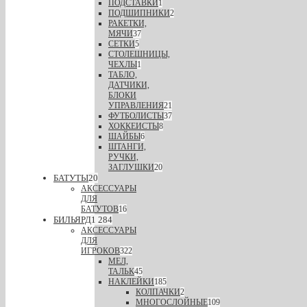
ПОДСТАВКИ
1
ПОДШИПНИКИ
2
РАКЕТКИ,
МЯЧИ
37
СЕТКИ
5
СТОЛЕШНИЦЫ,
ЧЕХЛЫ
1
ТАБЛО,
ДАТЧИКИ,
БЛОКИ
УПРАВЛЕНИЯ
21
ФУТБОЛИСТЫ
37
ХОККЕИСТЫ
8
ШАЙБЫ
6
ШТАНГИ,
РУЧКИ,
ЗАГЛУШКИ
20
БАТУТЫ
20
АКСЕССУАРЫ
ДЛЯ
БАТУТОВ
16
БИЛЬЯРД
1 284
АКСЕССУАРЫ
ДЛЯ
ИГРОКОВ
322
МЕЛ,
ТАЛЬК
45
НАКЛЕЙКИ
185
КОЛПАЧКИ
2
МНОГОСЛОЙНЫЕ
109