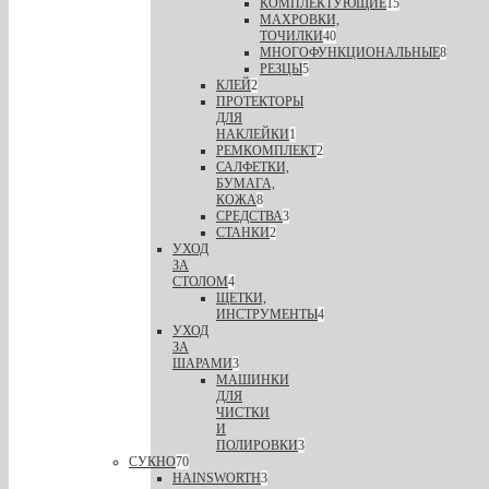
КОМПЛЕКТУЮЩИЕ
15
МАХРОВКИ,
ТОЧИЛКИ
40
МНОГОФУНКЦИОНАЛЬНЫЕ
8
РЕЗЦЫ
5
КЛЕЙ
2
ПРОТЕКТОРЫ
ДЛЯ
НАКЛЕЙКИ
1
РЕМКОМПЛЕКТ
2
САЛФЕТКИ,
БУМАГА,
КОЖА
8
СРЕДСТВА
3
СТАНКИ
2
УХОД
ЗА
СТОЛОМ
4
ЩЕТКИ,
ИНСТРУМЕНТЫ
4
УХОД
ЗА
ШАРАМИ
3
МАШИНКИ
ДЛЯ
ЧИСТКИ
И
ПОЛИРОВКИ
3
СУКНО
70
HAINSWORTH
3