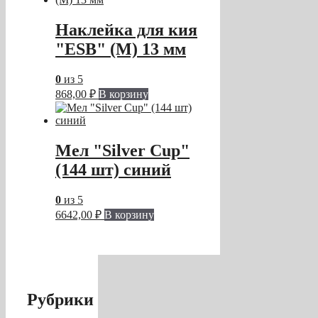
Наклейка для кия
"ESB" (M) 13 мм
0
из 5
868,00
₽
В корзину
Мел "Silver Cup"
(144 шт) синий
0
из 5
6642,00
₽
В корзину
Рубрики