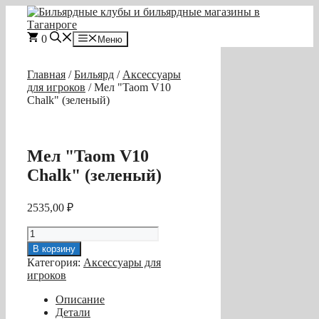
Перейти
к
содержимому
0
Меню
Главная
/
Бильярд
/
Аксессуары
для игроков
/ Мел "Taom V10
Chalk" (зеленый)
Мел "Taom V10
Chalk" (зеленый)
2535,00
₽
Количество
товара
В корзину
Мел
Категория:
Аксессуары для
"Taom
игроков
V10
Chalk"
Описание
(зеленый)
Детали