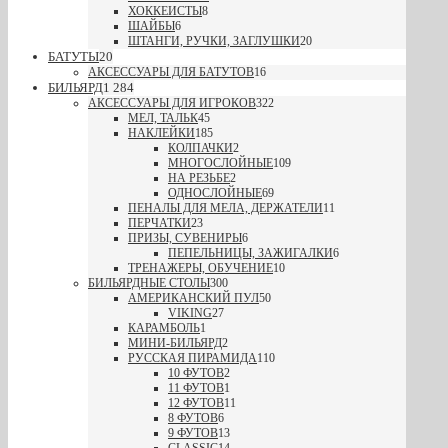
ХОККЕИСТЫ
8
ШАЙБЫ
6
ШТАНГИ, РУЧКИ, ЗАГЛУШКИ
20
БАТУТЫ
20
АКСЕССУАРЫ ДЛЯ БАТУТОВ
16
БИЛЬЯРД
1 284
АКСЕССУАРЫ ДЛЯ ИГРОКОВ
322
МЕЛ, ТАЛЬК
45
НАКЛЕЙКИ
185
КОЛПАЧКИ
2
МНОГОСЛОЙНЫЕ
109
НА РЕЗЬБЕ
2
ОДНОСЛОЙНЫЕ
69
ПЕНАЛЫ ДЛЯ МЕЛА, ДЕРЖАТЕЛИ
11
ПЕРЧАТКИ
23
ПРИЗЫ, СУВЕНИРЫ
6
ПЕПЕЛЬНИЦЫ, ЗАЖИГАЛКИ
6
ТРЕНАЖЕРЫ, ОБУЧЕНИЕ
10
БИЛЬЯРДНЫЕ СТОЛЫ
300
АМЕРИКАНСКИЙ ПУЛ
50
VIKING
27
КАРАМБОЛЬ
1
МИНИ-БИЛЬЯРД
2
РУССКАЯ ПИРАМИДА
110
10 ФУТОВ
2
11 ФУТОВ
1
12 ФУТОВ
11
8 ФУТОВ
6
9 ФУТОВ
13
CLASSIC
14