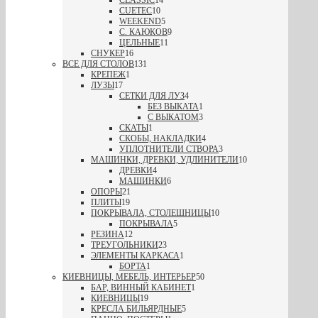
CUETEC
10
WEEKEND
5
С. КАЮКОВ
9
ЦЕЛЬНЫЕ
11
СНУКЕР
16
ВСЕ ДЛЯ СТОЛОВ
131
КРЕПЕЖ
1
ЛУЗЫ
17
СЕТКИ ДЛЯ ЛУЗ
4
БЕЗ ВЫКАТА
1
С ВЫКАТОМ
3
СКАТЫ
1
СКОБЫ, НАКЛАДКИ
4
УПЛОТНИТЕЛИ СТВОРА
3
МАШИНКИ, ДРЕВКИ, УДЛИНИТЕЛИ
10
ДРЕВКИ
4
МАШИНКИ
6
ОПОРЫ
21
ПЛИТЫ
19
ПОКРЫВАЛА, СТОЛЕШНИЦЫ
10
ПОКРЫВАЛА
5
РЕЗИНА
12
ТРЕУГОЛЬНИКИ
23
ЭЛЕМЕНТЫ КАРКАСА
1
БОРТА
1
КИЕВНИЦЫ, МЕБЕЛЬ, ИНТЕРЬЕР
50
БАР, ВИННЫЙ КАБИНЕТ
1
КИЕВНИЦЫ
19
КРЕСЛА БИЛЬЯРДНЫЕ
5