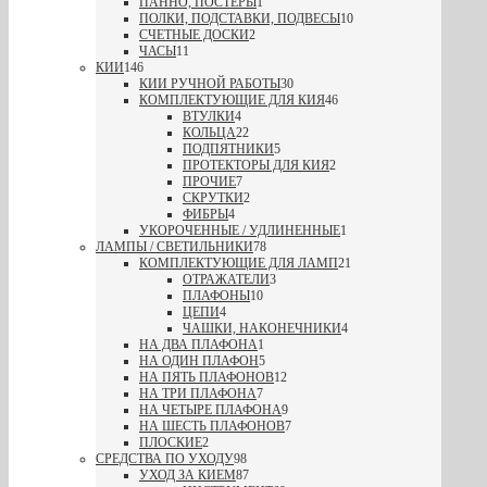
ПАННО, ПОСТЕРЫ
1
ПОЛКИ, ПОДСТАВКИ, ПОДВЕСЫ
10
СЧЕТНЫЕ ДОСКИ
2
ЧАСЫ
11
КИИ
146
КИИ РУЧНОЙ РАБОТЫ
30
КОМПЛЕКТУЮЩИЕ ДЛЯ КИЯ
46
ВТУЛКИ
4
КОЛЬЦА
22
ПОДПЯТНИКИ
5
ПРОТЕКТОРЫ ДЛЯ КИЯ
2
ПРОЧИЕ
7
СКРУТКИ
2
ФИБРЫ
4
УКОРОЧЕННЫЕ / УДЛИНЕННЫЕ
1
ЛАМПЫ / СВЕТИЛЬНИКИ
78
КОМПЛЕКТУЮЩИЕ ДЛЯ ЛАМП
21
ОТРАЖАТЕЛИ
3
ПЛАФОНЫ
10
ЦЕПИ
4
ЧАШКИ, НАКОНЕЧНИКИ
4
НА ДВА ПЛАФОНА
1
НА ОДИН ПЛАФОН
5
НА ПЯТЬ ПЛАФОНОВ
12
НА ТРИ ПЛАФОНА
7
НА ЧЕТЫРЕ ПЛАФОНА
9
НА ШЕСТЬ ПЛАФОНОВ
7
ПЛОСКИЕ
2
СРЕДСТВА ПО УХОДУ
98
УХОД ЗА КИЕМ
87