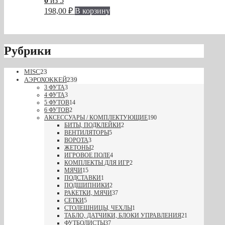
0
из 5
198,00
₽
В корзину
Рубрики
MISC
23
АЭРОХОККЕЙ
239
3 ФУТА
3
4 ФУТА
3
5 ФУТОВ
14
6 ФУТОВ
2
АКСЕССУАРЫ / КОМПЛЕКТУЮЩИЕ
190
БИТЫ, ПОДКЛЕЙКИ
2
ВЕНТИЛЯТОРЫ
5
ВОРОТА
3
ЖЕТОНЫ
2
ИГРОВОЕ ПОЛЕ
4
КОМПЛЕКТЫ ДЛЯ ИГР
2
МЯЧИ
15
ПОДСТАВКИ
1
ПОДШИПНИКИ
2
РАКЕТКИ, МЯЧИ
37
СЕТКИ
5
СТОЛЕШНИЦЫ, ЧЕХЛЫ
1
ТАБЛО, ДАТЧИКИ, БЛОКИ УПРАВЛЕНИЯ
21
ФУТБОЛИСТЫ
37