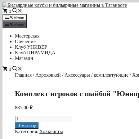
Перейти
к
0
содержимому
Меню
Меню
Мастерская
Обучение
Клуб УНИВЕР
Клуб ПИРАМИДА
Магазин
0
Главная
/
Аэрохоккей
/
Аксессуары / комплектующие
/
Хо
Комплект игроков с шайбой "Юнио
885,00
₽
Количество
товара
В корзину
Комплект
Категория:
Хоккеисты
игроков