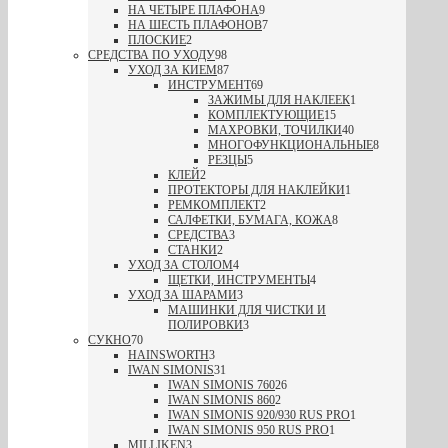
НА ЧЕТЫРЕ ПЛАФОНА
9
НА ШЕСТЬ ПЛАФОНОВ
7
ПЛОСКИЕ
2
СРЕДСТВА ПО УХОДУ
98
УХОД ЗА КИЕМ
87
ИНСТРУМЕНТ
69
ЗАЖИМЫ ДЛЯ НАКЛЕЕК
1
КОМПЛЕКТУЮЩИЕ
15
МАХРОВКИ, ТОЧИЛКИ
40
МНОГОФУНКЦИОНАЛЬНЫЕ
8
РЕЗЦЫ
5
КЛЕЙ
2
ПРОТЕКТОРЫ ДЛЯ НАКЛЕЙКИ
1
РЕМКОМПЛЕКТ
2
САЛФЕТКИ, БУМАГА, КОЖА
8
СРЕДСТВА
3
СТАНКИ
2
УХОД ЗА СТОЛОМ
4
ЩЕТКИ, ИНСТРУМЕНТЫ
4
УХОД ЗА ШАРАМИ
3
МАШИНКИ ДЛЯ ЧИСТКИ И
ПОЛИРОВКИ
3
СУКНО
70
HAINSWORTH
3
IWAN SIMONIS
31
IWAN SIMONIS 760
26
IWAN SIMONIS 860
2
IWAN SIMONIS 920/930 RUS PRO
1
IWAN SIMONIS 950 RUS PRO
1
MILLIKEN
3