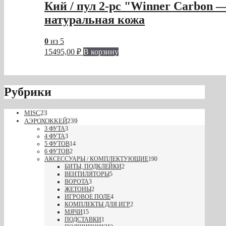
Кий / пул 2-pc "Winner Carbon 
натуральная кожа
0
из 5
15495,00
₽
В корзину
Рубрики
MISC
23
АЭРОХОККЕЙ
239
3 ФУТА
3
4 ФУТА
3
5 ФУТОВ
14
6 ФУТОВ
2
АКСЕССУАРЫ / КОМПЛЕКТУЮЩИЕ
190
БИТЫ, ПОДКЛЕЙКИ
2
ВЕНТИЛЯТОРЫ
5
ВОРОТА
3
ЖЕТОНЫ
2
ИГРОВОЕ ПОЛЕ
4
КОМПЛЕКТЫ ДЛЯ ИГР
2
МЯЧИ
15
ПОДСТАВКИ
1