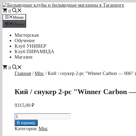
Перейти
к
0
содержимому
Меню
Меню
Мастерская
Обучение
Клуб УНИВЕР
Клуб ПИРАМИДА
Магазин
0
Главная
/
Misc
/ Кий / снукер 2-pc "Winner Carbon — 006"
Кий / снукер 2-pc "Winner Carbon —
9315,00
₽
Количество
товара
В корзину
Кий
Категория:
Misc
/