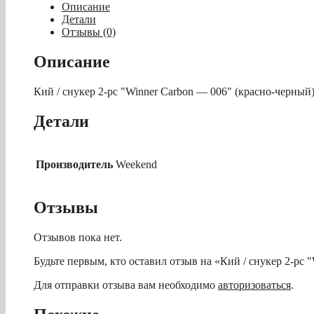
снукер
Описание
2-
Детали
pc
Отзывы (0)
"Winner
Carbon
Описание
-
006"
Кий / снукер 2-pc "Winner Carbon — 006" (красно-черный
(красно-
черный)
Детали
Производитель
Weekend
Отзывы
Отзывов пока нет.
Будьте первым, кто оставил отзыв на «Кий / снукер 2-pc 
Для отправки отзыва вам необходимо
авторизоваться
.