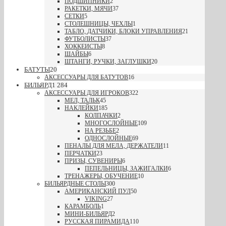
ПОДШИПНИКИ
2
РАКЕТКИ, МЯЧИ
37
СЕТКИ
5
СТОЛЕШНИЦЫ, ЧЕХЛЫ
1
ТАБЛО, ДАТЧИКИ, БЛОКИ УПРАВЛЕНИЯ
21
ФУТБОЛИСТЫ
37
ХОККЕИСТЫ
8
ШАЙБЫ
6
ШТАНГИ, РУЧКИ, ЗАГЛУШКИ
20
БАТУТЫ
20
АКСЕССУАРЫ ДЛЯ БАТУТОВ
16
БИЛЬЯРД
1 284
АКСЕССУАРЫ ДЛЯ ИГРОКОВ
322
МЕЛ, ТАЛЬК
45
НАКЛЕЙКИ
185
КОЛПАЧКИ
2
МНОГОСЛОЙНЫЕ
109
НА РЕЗЬБЕ
2
ОДНОСЛОЙНЫЕ
69
ПЕНАЛЫ ДЛЯ МЕЛА, ДЕРЖАТЕЛИ
11
ПЕРЧАТКИ
23
ПРИЗЫ, СУВЕНИРЫ
6
ПЕПЕЛЬНИЦЫ, ЗАЖИГАЛКИ
6
ТРЕНАЖЕРЫ, ОБУЧЕНИЕ
10
БИЛЬЯРДНЫЕ СТОЛЫ
300
АМЕРИКАНСКИЙ ПУЛ
50
VIKING
27
КАРАМБОЛЬ
1
МИНИ-БИЛЬЯРД
2
РУССКАЯ ПИРАМИДА
110