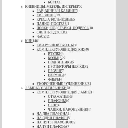
БОРТА
1
КИЕВНИЦЫ, МЕБЕЛЬ, ИНТЕРЬЕР
50
БАР, ВИННЫЙ КАБИНЕТ
1
КИЕВНИЦЫ
19
КРЕСЛА БИЛЬЯРДНЫЕ
5
ПАННО, ПОСТЕРЫ
1
ПОЛКИ, ПОДСТАВКИ, ПОДВЕСЫ
10
СЧЕТНЫЕ ДОСКИ
2
ЧАСЫ
11
КИИ
146
КИИ РУЧНОЙ РАБОТЫ
30
КОМПЛЕКТУЮЩИЕ ДЛЯ КИЯ
46
ВТУЛКИ
4
КОЛЬЦА
22
ПОДПЯТНИКИ
5
ПРОТЕКТОРЫ ДЛЯ КИЯ
2
ПРОЧИЕ
7
СКРУТКИ
2
ФИБРЫ
4
УКОРОЧЕННЫЕ / УДЛИНЕННЫЕ
1
ЛАМПЫ / СВЕТИЛЬНИКИ
78
КОМПЛЕКТУЮЩИЕ ДЛЯ ЛАМП
21
ОТРАЖАТЕЛИ
3
ПЛАФОНЫ
10
ЦЕПИ
4
ЧАШКИ, НАКОНЕЧНИКИ
4
НА ДВА ПЛАФОНА
1
НА ОДИН ПЛАФОН
5
НА ПЯТЬ ПЛАФОНОВ
12
НА ТРИ ПЛАФОНА
7