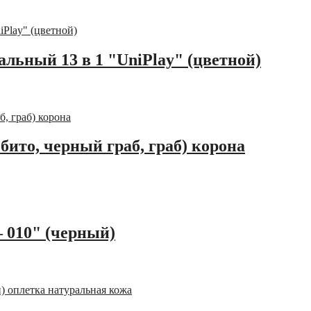
льный 13 в 1 "UniPlay" (цветной)
ебито, черный граб, граб) корона
— 010" (черный)