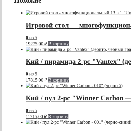
Похожие
Игровой стол — многофункциона
0
из 5
19275,00
₽
В корзину
Кий / пирамида 2-pc "Vantex" (д
0
из 5
17815,00
₽
В корзину
Кий / пул 2-pc "Winner Carbon 
0
из 5
11715,00
₽
В корзину