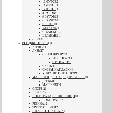
10 ФУТОВ
2
11 ФУТОВ
1
12 ФУТОВ
11
8 ФУТОВ
6
9 ФУТОВ
13
CLASSIC
14
CUETEC
10
WEEKEND
5
С. КАЮКОВ
9
ЦЕЛЬНЫЕ
11
СНУКЕР
16
ВСЕ ДЛЯ СТОЛОВ
131
КРЕПЕЖ
1
ЛУЗЫ
17
СЕТКИ ДЛЯ ЛУЗ
4
БЕЗ ВЫКАТА
1
С ВЫКАТОМ
3
СКАТЫ
1
СКОБЫ, НАКЛАДКИ
4
УПЛОТНИТЕЛИ СТВОРА
3
МАШИНКИ, ДРЕВКИ, УДЛИНИТЕЛИ
10
ДРЕВКИ
4
МАШИНКИ
6
ОПОРЫ
21
ПЛИТЫ
19
ПОКРЫВАЛА, СТОЛЕШНИЦЫ
10
ПОКРЫВАЛА
5
РЕЗИНА
12
ТРЕУГОЛЬНИКИ
23
ЭЛЕМЕНТЫ КАРКАСА
1