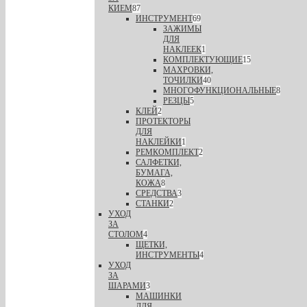
КИЕМ
87
ИНСТРУМЕНТ
69
ЗАЖИМЫ
ДЛЯ
НАКЛЕЕК
1
КОМПЛЕКТУЮЩИЕ
15
МАХРОВКИ,
ТОЧИЛКИ
40
МНОГОФУНКЦИОНАЛЬНЫЕ
8
РЕЗЦЫ
5
КЛЕЙ
2
ПРОТЕКТОРЫ
ДЛЯ
НАКЛЕЙКИ
1
РЕМКОМПЛЕКТ
2
САЛФЕТКИ,
БУМАГА,
КОЖА
8
СРЕДСТВА
3
СТАНКИ
2
УХОД
ЗА
СТОЛОМ
4
ЩЕТКИ,
ИНСТРУМЕНТЫ
4
УХОД
ЗА
ШАРАМИ
3
МАШИНКИ
ДЛЯ