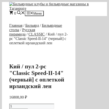
Перейти
к
содержимому
0
Меню
Главная
/
Бильярд
/
Бильярдные
столы
/
Русская
пирамида
/
CLASSIC
/ Кий / пул 2-
pc "Classic Speed-II-14" (черный] с
оплеткой ирландский лен
Кий / пул 2-pc
"Classic Speed-II-14"
(черный] с оплеткой
ирландский лен
16808,00
₽
Количество