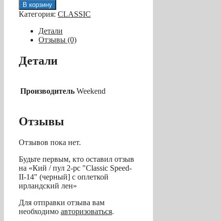
товара
В корзину
Кий
Категория:
CLASSIC
/
пул
Детали
2-
Отзывы (0)
pc
"Classic
Детали
Speed-
II-
14"
(черный]
Производитель
Weekend
с
оплеткой
ирландский
Отзывы
лен
Отзывов пока нет.
Будьте первым, кто оставил отзыв
на «Кий / пул 2-pc "Classic Speed-
II-14" (черный] с оплеткой
ирландский лен»
Для отправки отзыва вам
необходимо
авторизоваться
.