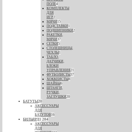
ПОЛЕ
4
КОМПЛЕКТЫ
ДЛЯ
ИГР
2
МЯЧИ
15
ПОДСТАВКИ
1
ПОДШИПНИКИ
2
РАКЕТКИ,
МЯЧИ
37
СЕТКИ
5
СТОЛЕШНИЦЫ,
ЧЕХЛЫ
1
ТАБЛО,
ДАТЧИКИ,
БЛОКИ
УПРАВЛЕНИЯ
21
ФУТБОЛИСТЫ
37
ХОККЕИСТЫ
8
ШАЙБЫ
6
ШТАНГИ,
РУЧКИ,
ЗАГЛУШКИ
20
БАТУТЫ
20
АКСЕССУАРЫ
ДЛЯ
БАТУТОВ
16
БИЛЬЯРД
1 284
АКСЕССУАРЫ
ДЛЯ