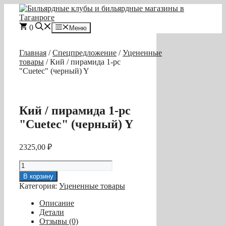
Перейти
к
содержимому
0
Меню
Главная
/
Спецпредложение
/
Уцененные
товары
/ Кий / пирамида 1-pc
"Cuetec" (черный) Y
Кий / пирамида 1-pc
"Cuetec" (черный) Y
2325,00
₽
Количество
товара
В корзину
Кий
Категория:
Уцененные товары
/
пирамида
Описание
1-
Детали
pc
Отзывы (0)