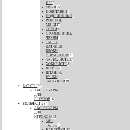
ИГР
2
МЯЧИ
15
ПОДСТАВКИ
1
ПОДШИПНИКИ
2
РАКЕТКИ,
МЯЧИ
37
СЕТКИ
5
СТОЛЕШНИЦЫ,
ЧЕХЛЫ
1
ТАБЛО,
ДАТЧИКИ,
БЛОКИ
УПРАВЛЕНИЯ
21
ФУТБОЛИСТЫ
37
ХОККЕИСТЫ
8
ШАЙБЫ
6
ШТАНГИ,
РУЧКИ,
ЗАГЛУШКИ
20
БАТУТЫ
20
АКСЕССУАРЫ
ДЛЯ
БАТУТОВ
16
БИЛЬЯРД
1 284
АКСЕССУАРЫ
ДЛЯ
ИГРОКОВ
322
МЕЛ,
ТАЛЬК
45
НАКЛЕЙКИ
185