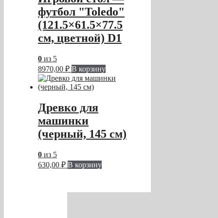
футбол "Toledo"
(121.5×61.5×77.5
см, цветной) D1
0
из 5
8970,00
₽
В корзину
Древко для
машинки
(черный, 145 см)
0
из 5
630,00
₽
В корзину