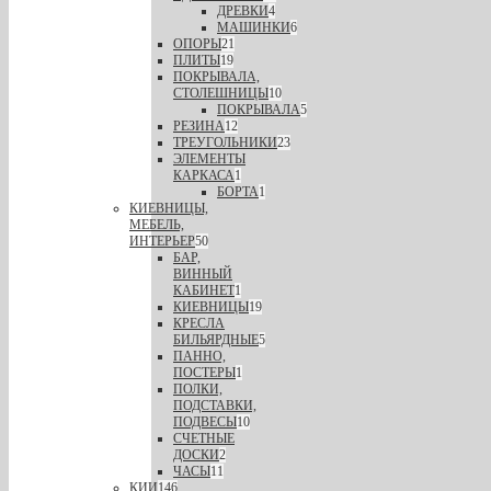
ДРЕВКИ
4
МАШИНКИ
6
ОПОРЫ
21
ПЛИТЫ
19
ПОКРЫВАЛА,
СТОЛЕШНИЦЫ
10
ПОКРЫВАЛА
5
РЕЗИНА
12
ТРЕУГОЛЬНИКИ
23
ЭЛЕМЕНТЫ
КАРКАСА
1
БОРТА
1
КИЕВНИЦЫ,
МЕБЕЛЬ,
ИНТЕРЬЕР
50
БАР,
ВИННЫЙ
КАБИНЕТ
1
КИЕВНИЦЫ
19
КРЕСЛА
БИЛЬЯРДНЫЕ
5
ПАННО,
ПОСТЕРЫ
1
ПОЛКИ,
ПОДСТАВКИ,
ПОДВЕСЫ
10
СЧЕТНЫЕ
ДОСКИ
2
ЧАСЫ
11
КИИ
146