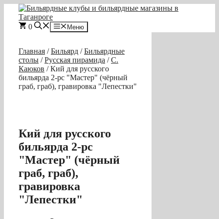
Перейти
к
содержимому
0
Меню
Главная
/
Бильярд
/
Бильярдные
столы
/
Русская пирамида
/
С.
Каюков
/ Кий для русского
бильярда 2-pc "Мастер" (чёрный
граб, граб), гравировка "Лепестки"
Кий для русского
бильярда 2-pc
"Мастер" (чёрный
граб, граб),
гравировка
"Лепестки"