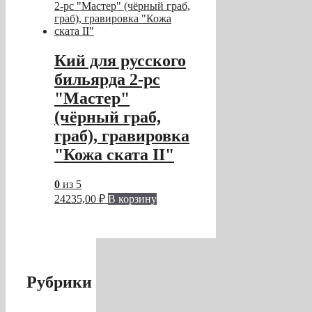
Кий для русского
бильярда 2-pc
"Мастер"
(чёрный граб,
граб), гравировка
"Кожа ската II"
0
из 5
24235,00
₽
В корзину
Рубрики