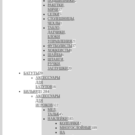
ПОДШИПНИКИ
2
РАКЕТКИ,
МЯЧИ
37
СЕТКИ
5
СТОЛЕШНИЦЫ,
ЧЕХЛЫ
1
ТАБЛО,
ДАТЧИКИ,
БЛОКИ
УПРАВЛЕНИЯ
21
ФУТБОЛИСТЫ
37
ХОККЕИСТЫ
8
ШАЙБЫ
6
ШТАНГИ,
РУЧКИ,
ЗАГЛУШКИ
20
БАТУТЫ
20
АКСЕССУАРЫ
ДЛЯ
БАТУТОВ
16
БИЛЬЯРД
1 284
АКСЕССУАРЫ
ДЛЯ
ИГРОКОВ
322
МЕЛ,
ТАЛЬК
45
НАКЛЕЙКИ
185
КОЛПАЧКИ
2
МНОГОСЛОЙНЫЕ
109
НА