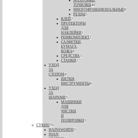
МАХРОВКИ,
ТОЧИЛКИ
40
МНОГОФУНКЦИОНАЛЬНЫЕ
8
РЕЗЦЫ
5
КЛЕЙ
2
ПРОТЕКТОРЫ
ДЛЯ
НАКЛЕЙКИ
1
РЕМКОМПЛЕКТ
2
САЛФЕТКИ,
БУМАГА,
КОЖА
8
СРЕДСТВА
3
СТАНКИ
2
УХОД
ЗА
СТОЛОМ
4
ЩЕТКИ,
ИНСТРУМЕНТЫ
4
УХОД
ЗА
ШАРАМИ
3
МАШИНКИ
ДЛЯ
ЧИСТКИ
И
ПОЛИРОВКИ
3
СУКНО
70
HAINSWORTH
3
IWAN