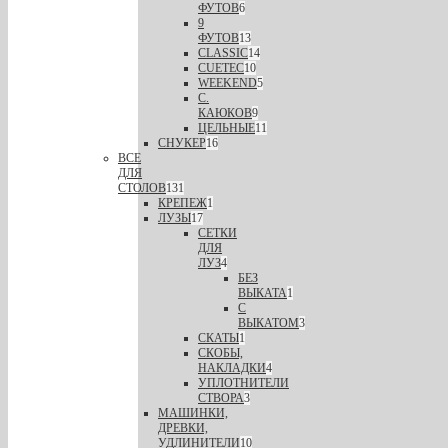
ФУТОВ
6
9
ФУТОВ
13
CLASSIC
14
CUETEC
10
WEEKEND
5
С.
КАЮКОВ
9
ЦЕЛЬНЫЕ
11
СНУКЕР
16
ВСЕ
ДЛЯ
СТОЛОВ
131
КРЕПЕЖ
1
ЛУЗЫ
17
СЕТКИ
ДЛЯ
ЛУЗ
4
БЕЗ
ВЫКАТА
1
С
ВЫКАТОМ
3
СКАТЫ
1
СКОБЫ,
НАКЛАДКИ
4
УПЛОТНИТЕЛИ
СТВОРА
3
МАШИНКИ,
ДРЕВКИ,
УДЛИНИТЕЛИ
10