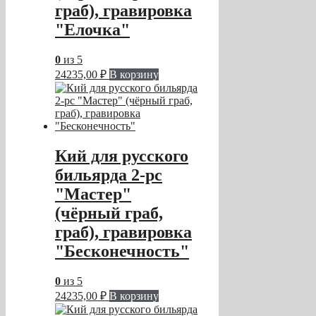
граб), гравировка
"Елочка"
0
из 5
24235,00
₽
В корзину
Кий для русского
бильярда 2-pc
"Мастер"
(чёрный граб,
граб), гравировка
"Бесконечность"
0
из 5
24235,00
₽
В корзину