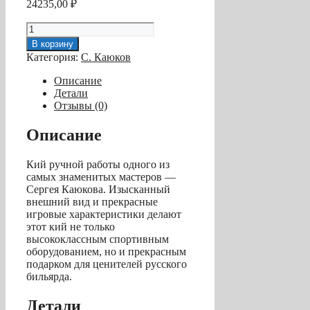
24235,00
₽
Количество
товара
В корзину
Кий
Категория:
С. Каюков
для
русского
Описание
бильярда
Детали
2-
Отзывы (0)
pc
"Мастер"
Описание
(чёрный
граб,
Кий ручной работы одного из
граб),
самых знаменитых мастеров —
гравировка
Сергея Каюкова. Изысканный
"Лепестки"
внешний вид и прекрасные
игровые характеристики делают
этот кий не только
высококлассным спортивным
оборудованием, но и прекрасным
подарком для ценителей русского
бильярда.
Детали