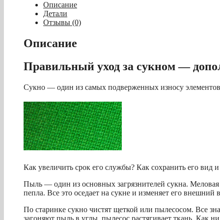
чистки
Описание
сукна
Детали
"Simonis
Отзывы (0)
X-
1"
Описание
Правильный уход за сукном — допо
Сукно — один из самых подверженных износу элементов 
Как увеличить срок его службы? Как сохранить его вид и
Пыль — один из основных загрязнителей сукна. Меловая 
пепла. Все это оседает на сукне и изменяет его внешний 
По старинке сукно чистят щеткой или пылесосом. Все зн
загоняют пыль в углы, пылесос растягивает ткань. Как н