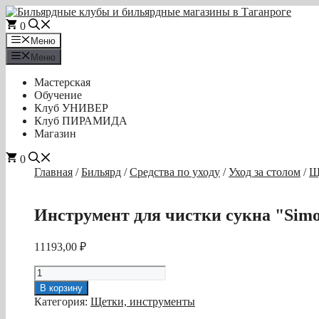
Перейти
к
0
содержимому
Меню
Меню
Мастерская
Обучение
Клуб УНИВЕР
Клуб ПИРАМИДА
Магазин
0
Главная
/
Бильярд
/
Средства по уходу
/
Уход за столом
/
Щ
Инструмент для чистки сукна "Simo
11193,00
₽
Количество
товара
В корзину
Инструмент
Категория:
Щетки, инструменты
для