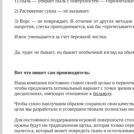
1) Пыль — убирает пыль с поверхностей — горизонтальн
2) Растяжение сукна — не вызывает.
3) Ворс — не повреждает. В отличие от других методов 
напротив, слегка приподнимается, как бы «причесываетс
Износ уменьшается за счет бережной чистки.
Да, чудес не бывает, но бывает необычный взгляд на обы
Вот что пишет сам производитель:
Наша компания постоянно ставит своей целью и первооч
чтобы предложить оптимальный вариант с точки зрения ка
дисциплинах, имеющих отношение к
бильярду
.
Чтобы сукно наилучшим образом сохранило свои качества
цели мы разработали и усовершенствовали полностью ин
Для постоянного поддержания игровой поверхности стола 
нужны будут ни традиционная щетка, которая только пер
пылесоса, который может повредить ткань и использовани