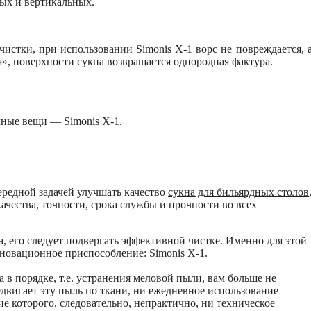
ых и вертикальных.
чистки, при использовании Simonis X-1 ворс не повреждается, 
я», поверхности сукна возвращается однородная фактура.
чные вещи — Simonis X-1.
ередной задачей улучшать качество
сукна для бильярдных столов
чества, точности, срока службы и прочности во всех
, его следует подвергать эффективной чистке. Именно для этой
новационное приспособление: Simonis X-1.
в порядке, т.е. устранения меловой пыли, вам больше не
едвигает эту пыль по ткани, ни ежедневное использование
е которого, следовательно, непрактично, ни техническое