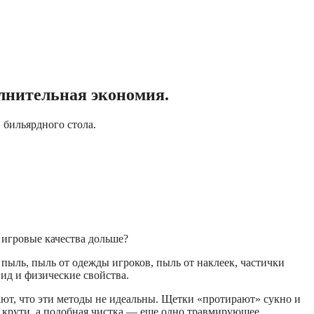
лнительная экономия.
бильярдного стола.
 игровые качества дольше?
пыль, пыль от одежды игроков, пыль от наклеек, частички
вид и физические свойства.
ают, что эти методы не идеальны. Щетки «протирают» сукно и
и крути, а подобная чистка — еще одно травмирующее