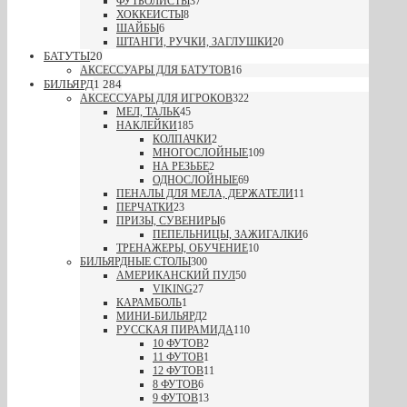
ФУТБОЛИСТЫ
37
ХОККЕИСТЫ
8
ШАЙБЫ
6
ШТАНГИ, РУЧКИ, ЗАГЛУШКИ
20
БАТУТЫ
20
АКСЕССУАРЫ ДЛЯ БАТУТОВ
16
БИЛЬЯРД
1 284
АКСЕССУАРЫ ДЛЯ ИГРОКОВ
322
МЕЛ, ТАЛЬК
45
НАКЛЕЙКИ
185
КОЛПАЧКИ
2
МНОГОСЛОЙНЫЕ
109
НА РЕЗЬБЕ
2
ОДНОСЛОЙНЫЕ
69
ПЕНАЛЫ ДЛЯ МЕЛА, ДЕРЖАТЕЛИ
11
ПЕРЧАТКИ
23
ПРИЗЫ, СУВЕНИРЫ
6
ПЕПЕЛЬНИЦЫ, ЗАЖИГАЛКИ
6
ТРЕНАЖЕРЫ, ОБУЧЕНИЕ
10
БИЛЬЯРДНЫЕ СТОЛЫ
300
АМЕРИКАНСКИЙ ПУЛ
50
VIKING
27
КАРАМБОЛЬ
1
МИНИ-БИЛЬЯРД
2
РУССКАЯ ПИРАМИДА
110
10 ФУТОВ
2
11 ФУТОВ
1
12 ФУТОВ
11
8 ФУТОВ
6
9 ФУТОВ
13