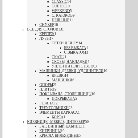
CLASSIC
14
CUETEC
10
WEEKEND
5
С. КАЮКОВ
9
ЦЕЛЬНЫЕ
11
СНУКЕР
16
ВСЕ ДЛЯ СТОЛОВ
131
КРЕПЕЖ
1
ЛУЗЫ
17
СЕТКИ ДЛЯ ЛУЗ
4
БЕЗ ВЫКАТА
1
С ВЫКАТОМ
3
СКАТЫ
1
СКОБЫ, НАКЛАДКИ
4
УПЛОТНИТЕЛИ СТВОРА
3
МАШИНКИ, ДРЕВКИ, УДЛИНИТЕЛИ
10
ДРЕВКИ
4
МАШИНКИ
6
ОПОРЫ
21
ПЛИТЫ
19
ПОКРЫВАЛА, СТОЛЕШНИЦЫ
10
ПОКРЫВАЛА
5
РЕЗИНА
12
ТРЕУГОЛЬНИКИ
23
ЭЛЕМЕНТЫ КАРКАСА
1
БОРТА
1
КИЕВНИЦЫ, МЕБЕЛЬ, ИНТЕРЬЕР
50
БАР, ВИННЫЙ КАБИНЕТ
1
КИЕВНИЦЫ
19
КРЕСЛА БИЛЬЯРДНЫЕ
5