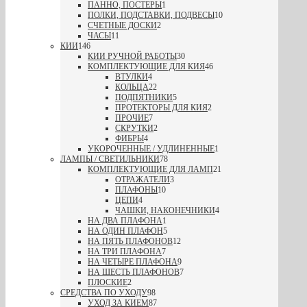
ПАННО, ПОСТЕРЫ
1
ПОЛКИ, ПОДСТАВКИ, ПОДВЕСЫ
10
СЧЕТНЫЕ ДОСКИ
2
ЧАСЫ
11
КИИ
146
КИИ РУЧНОЙ РАБОТЫ
30
КОМПЛЕКТУЮЩИЕ ДЛЯ КИЯ
46
ВТУЛКИ
4
КОЛЬЦА
22
ПОДПЯТНИКИ
5
ПРОТЕКТОРЫ ДЛЯ КИЯ
2
ПРОЧИЕ
7
СКРУТКИ
2
ФИБРЫ
4
УКОРОЧЕННЫЕ / УДЛИНЕННЫЕ
1
ЛАМПЫ / СВЕТИЛЬНИКИ
78
КОМПЛЕКТУЮЩИЕ ДЛЯ ЛАМП
21
ОТРАЖАТЕЛИ
3
ПЛАФОНЫ
10
ЦЕПИ
4
ЧАШКИ, НАКОНЕЧНИКИ
4
НА ДВА ПЛАФОНА
1
НА ОДИН ПЛАФОН
5
НА ПЯТЬ ПЛАФОНОВ
12
НА ТРИ ПЛАФОНА
7
НА ЧЕТЫРЕ ПЛАФОНА
9
НА ШЕСТЬ ПЛАФОНОВ
7
ПЛОСКИЕ
2
СРЕДСТВА ПО УХОДУ
98
УХОД ЗА КИЕМ
87