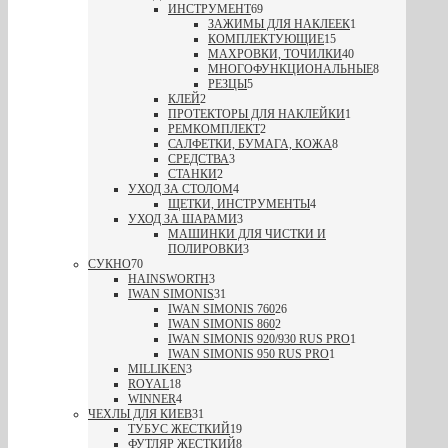
ИНСТРУМЕНТ
69
ЗАЖИМЫ ДЛЯ НАКЛЕЕК
1
КОМПЛЕКТУЮЩИЕ
15
МАХРОВКИ, ТОЧИЛКИ
40
МНОГОФУНКЦИОНАЛЬНЫЕ
8
РЕЗЦЫ
5
КЛЕЙ
2
ПРОТЕКТОРЫ ДЛЯ НАКЛЕЙКИ
1
РЕМКОМПЛЕКТ
2
САЛФЕТКИ, БУМАГА, КОЖА
8
СРЕДСТВА
3
СТАНКИ
2
УХОД ЗА СТОЛОМ
4
ЩЕТКИ, ИНСТРУМЕНТЫ
4
УХОД ЗА ШАРАМИ
3
МАШИНКИ ДЛЯ ЧИСТКИ И
ПОЛИРОВКИ
3
СУКНО
70
HAINSWORTH
3
IWAN SIMONIS
31
IWAN SIMONIS 760
26
IWAN SIMONIS 860
2
IWAN SIMONIS 920/930 RUS PRO
1
IWAN SIMONIS 950 RUS PRO
1
MILLIKEN
3
ROYAL
18
WINNER
4
ЧЕХЛЫ ДЛЯ КИЕВ
31
ТУБУС ЖЕСТКИЙ
19
ФУТЛЯР ЖЕСТКИЙ
8