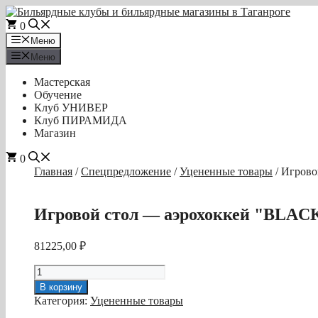
Перейти
к
0
содержимому
Меню
Меню
Мастерская
Обучение
Клуб УНИВЕР
Клуб ПИРАМИДА
Магазин
0
Главная
/
Спецпредложение
/
Уцененные товары
/ Игров
Игровой стол — аэрохоккей "BLA
81225,00
₽
Количество
товара
В корзину
Игровой
Категория:
Уцененные товары
стол