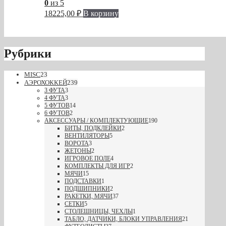
0
из 5
18225,00
₽
В корзину
Рубрики
MISC
23
АЭРОХОККЕЙ
239
3 ФУТА
3
4 ФУТА
3
5 ФУТОВ
14
6 ФУТОВ
2
АКСЕССУАРЫ / КОМПЛЕКТУЮЩИЕ
190
БИТЫ, ПОДКЛЕЙКИ
2
ВЕНТИЛЯТОРЫ
5
ВОРОТА
3
ЖЕТОНЫ
2
ИГРОВОЕ ПОЛЕ
4
КОМПЛЕКТЫ ДЛЯ ИГР
2
МЯЧИ
15
ПОДСТАВКИ
1
ПОДШИПНИКИ
2
РАКЕТКИ, МЯЧИ
37
СЕТКИ
5
СТОЛЕШНИЦЫ, ЧЕХЛЫ
1
ТАБЛО, ДАТЧИКИ, БЛОКИ УПРАВЛЕНИЯ
21