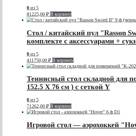
0
из 5
81225,00
₽
В корзину
Стол / китайский пул "Rasson Sw
комплекте c аксессуарами + сук
0
из 5
411750,00
₽
В корзину
Теннисный стол складной для п
152.5 Х 76 см ) с сеткой Y
0
из 5
71262,00
₽
В корзину
Игровой стол — аэрохоккей "Hov