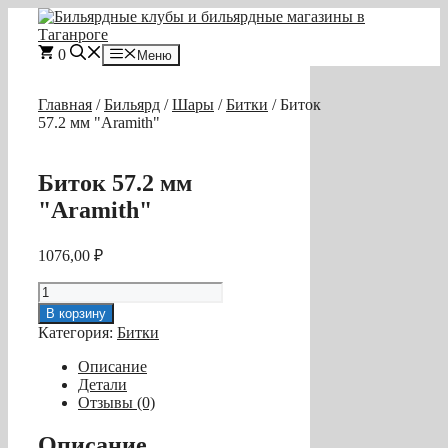
Перейти
к
содержимому
0
Меню
Главная
/
Бильярд
/
Шары
/
Битки
/ Биток
57.2 мм "Aramith"
Биток 57.2 мм
"Aramith"
1076,00
₽
Количество
товара
В корзину
Биток
Категория:
Битки
57.2
мм
Описание
"Aramith"
Детали
Отзывы (0)
Описание