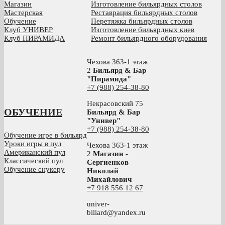
Магазин
Изготовление бильярдных столов
Мастерская
Реставрация бильярдных столов
Обучение
Перетяжка бильярдных столов
Клуб УНИВЕР
Изготовление бильярдных киев
Клуб ПИРАМИДА
Ремонт бильярдного оборудования
Чехова 363-1 этаж
2
Бильярд & Бар
"Пирамида"
+7 (988) 254-38-80
Некрасовский 75
ОБУЧЕНИЕ
Бильярд & Бар
"Универ"
+7 (988) 254-38-80
Обучение игре в бильярд
Уроки игры в пул
Чехова 363-1 этаж
Американский пул
2
Магазин -
Классический пул
Сергиенков
Обучение снукеру
Николай
Михайлович
+
7 918 556 12 67
univer-
biliard@yandex.ru