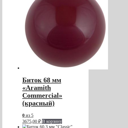
Биток 68 мм
«Aramith
Commercial»
(красный)
0
из 5
3675,00
₽
В корзину