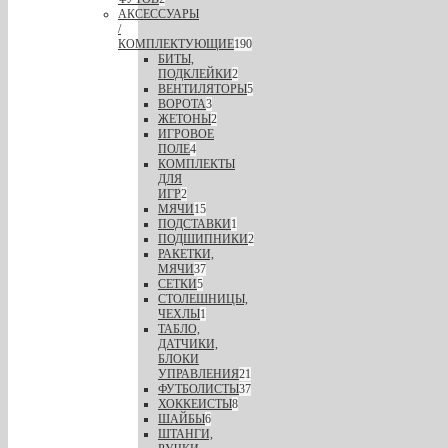
АКСЕССУАРЫ
/
КОМПЛЕКТУЮЩИЕ
190
БИТЫ,
ПОДКЛЕЙКИ
2
ВЕНТИЛЯТОРЫ
5
ВОРОТА
3
ЖЕТОНЫ
2
ИГРОВОЕ
ПОЛЕ
4
КОМПЛЕКТЫ
ДЛЯ
ИГР
2
МЯЧИ
15
ПОДСТАВКИ
1
ПОДШИПНИКИ
2
РАКЕТКИ,
МЯЧИ
37
СЕТКИ
5
СТОЛЕШНИЦЫ,
ЧЕХЛЫ
1
ТАБЛО,
ДАТЧИКИ,
БЛОКИ
УПРАВЛЕНИЯ
21
ФУТБОЛИСТЫ
37
ХОККЕИСТЫ
8
ШАЙБЫ
6
ШТАНГИ,