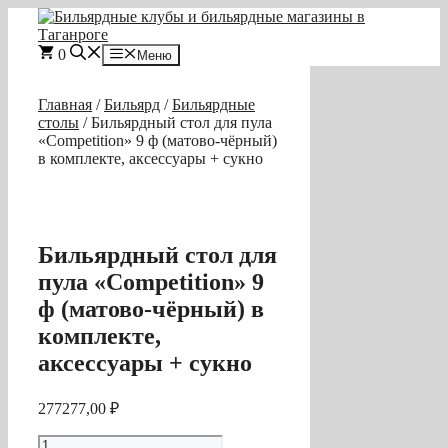
Перейти
к
содержимому
0
Меню
Главная
/
Бильярд
/
Бильярдные
столы
/ Бильярдный стол для пула
«Competition» 9 ф (матово-чёрный)
в комплекте, аксессуары + сукно
Бильярдный стол для
пула «Competition» 9
ф (матово-чёрный) в
комплекте,
аксессуары + сукно
277277,00
₽
Количество