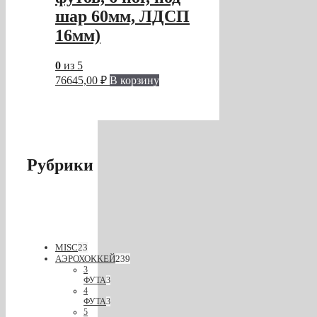
шар 60мм, ЛДСП
16мм)
0
из 5
76645,00
₽
В корзину
Рубрики
MISC
23
АЭРОХОККЕЙ
239
3
ФУТА
3
4
ФУТА
3
5