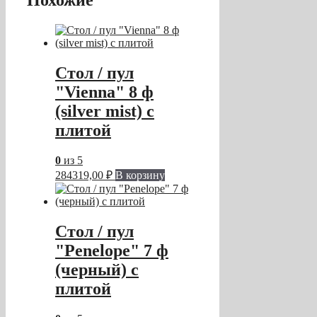
Похожие
Стол / пул
"Vienna" 8 ф
(silver mist) с
плитой
0
из 5
284319,00
₽
В корзину
Стол / пул
"Penelope" 7 ф
(черный) с
плитой