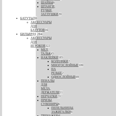
ШАЙБЫ
6
ШТАНГИ,
РУЧКИ,
ЗАГЛУШКИ
20
БАТУТЫ
20
АКСЕССУАРЫ
ДЛЯ
БАТУТОВ
16
БИЛЬЯРД
1 284
АКСЕССУАРЫ
ДЛЯ
ИГРОКОВ
322
МЕЛ,
ТАЛЬК
45
НАКЛЕЙКИ
185
КОЛПАЧКИ
2
МНОГОСЛОЙНЫЕ
109
НА
РЕЗЬБЕ
2
ОДНОСЛОЙНЫЕ
69
ПЕНАЛЫ
ДЛЯ
МЕЛА,
ДЕРЖАТЕЛИ
11
ПЕРЧАТКИ
23
ПРИЗЫ,
СУВЕНИРЫ
6
ПЕПЕЛЬНИЦЫ,
ЗАЖИГАЛКИ
6
ТРЕНАЖЕРЫ,