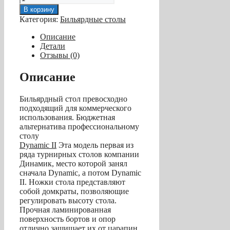
товара
В корзину
Бильярдный
Категория:
Бильярдные столы
стол
для
Описание
пула
Детали
«Competition»
Отзывы (0)
9
ф
Описание
(матово-
чёрный)
Бильярдный стол превосходно
в
подходящий для коммерческого
комплекте,
использования. Бюджетная
аксессуары
альтернатива профессиональному
+
столу
сукно
Dynamic II
Эта модель первая из
ряда турнирных столов компании
Динамик, место которой занял
сначала Dynamic, а потом Dynamic
II. Ножки стола представляют
собой домкраты, позволяющие
регулировать высоту стола.
Прочная ламинированная
поверхность бортов и опор
отлично защищает их от царапин,