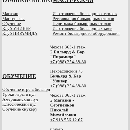
ГЛАВНОЕ МЕНЮ
МАСТЕРСКАЯ
Магазин
Изготовление бильярдных столов
Мастерская
Реставрация бильярдных столов
Обучение
Перетяжка бильярдных столов
Клуб УНИВЕР
Изготовление бильярдных киев
Клуб ПИРАМИДА
Ремонт бильярдного оборудования
Чехова 363-1 этаж
2
Бильярд & Бар
"Пирамида"
+7 (988) 254-38-80
Некрасовский 75
ОБУЧЕНИЕ
Бильярд & Бар
"Универ"
+7 (988) 254-38-80
Обучение игре в бильярд
Уроки игры в пул
Чехова 363-1 этаж
Американский пул
2
Магазин -
Классический пул
Сергиенков
Обучение снукеру
Николай
Михайлович
+
7 918 556 12 67
univer-