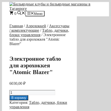
Перейти
к
содержимому
0
Меню
Главная
/
Аэрохоккей
/
Аксессуары
/ комплектующие
/
Табло, датчики,
блоки управления
/ Электронное
табло для аэрохоккея "Atomic
Blazer"
Электронное табло
для аэрохоккея
"Atomic Blazer"
6030,00
₽
Количество
товара
В корзину
Электронное
Категория:
Табло, датчики, блоки
табло
управления
для