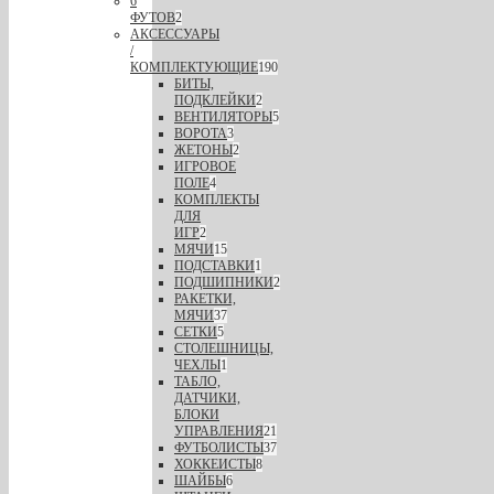
6
ФУТОВ
2
АКСЕССУАРЫ
/
КОМПЛЕКТУЮЩИЕ
190
БИТЫ,
ПОДКЛЕЙКИ
2
ВЕНТИЛЯТОРЫ
5
ВОРОТА
3
ЖЕТОНЫ
2
ИГРОВОЕ
ПОЛЕ
4
КОМПЛЕКТЫ
ДЛЯ
ИГР
2
МЯЧИ
15
ПОДСТАВКИ
1
ПОДШИПНИКИ
2
РАКЕТКИ,
МЯЧИ
37
СЕТКИ
5
СТОЛЕШНИЦЫ,
ЧЕХЛЫ
1
ТАБЛО,
ДАТЧИКИ,
БЛОКИ
УПРАВЛЕНИЯ
21
ФУТБОЛИСТЫ
37
ХОККЕИСТЫ
8
ШАЙБЫ
6