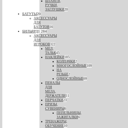
ШТАНГИ,
РУЧКИ,
ЗАГЛУШКИ
20
БАТУТЫ
20
АКСЕССУАРЫ
ДЛЯ
БАТУТОВ
16
БИЛЬЯРД
1 284
АКСЕССУАРЫ
ДЛЯ
ИГРОКОВ
322
МЕЛ,
ТАЛЬК
45
НАКЛЕЙКИ
185
КОЛПАЧКИ
2
МНОГОСЛОЙНЫЕ
109
НА
РЕЗЬБЕ
2
ОДНОСЛОЙНЫЕ
69
ПЕНАЛЫ
ДЛЯ
МЕЛА,
ДЕРЖАТЕЛИ
11
ПЕРЧАТКИ
23
ПРИЗЫ,
СУВЕНИРЫ
6
ПЕПЕЛЬНИЦЫ,
ЗАЖИГАЛКИ
6
ТРЕНАЖЕРЫ,
ОБУЧЕНИЕ
10