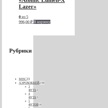
Lazer»
0
из 5
996,00
₽
В корзину
Рубрики
MISC
23
АЭРОХОККЕЙ
239
3
ФУТА
3
4
ФУТА
3
5
ФУТОВ
14