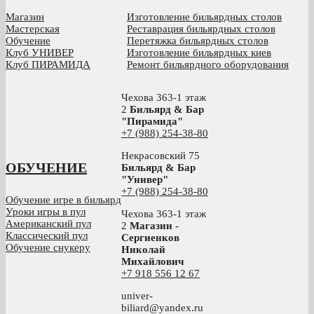
Магазин
Изготовление бильярдных столов
Мастерская
Реставрация бильярдных столов
Обучение
Перетяжка бильярдных столов
Клуб УНИВЕР
Изготовление бильярдных киев
Клуб ПИРАМИДА
Ремонт бильярдного оборудования
Чехова 363-1 этаж
2
Бильярд & Бар
"Пирамида"
+7 (988) 254-38-80
Некрасовский 75
ОБУЧЕНИЕ
Бильярд & Бар
"Универ"
+7 (988) 254-38-80
Обучение игре в бильярд
Уроки игры в пул
Чехова 363-1 этаж
Американский пул
2
Магазин -
Классический пул
Сергиенков
Обучение снукеру
Николай
Михайлович
+
7 918 556 12 67
univer-
biliard@yandex.ru