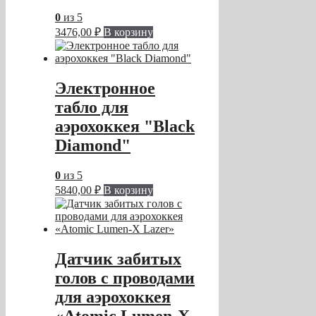
0
из 5
3476,00
₽
В корзину
Электронное
табло для
аэрохоккея "Black
Diamond"
0
из 5
5840,00
₽
В корзину
Датчик забитых
голов с проводами
для аэрохоккея
«Atomic Lumen-X