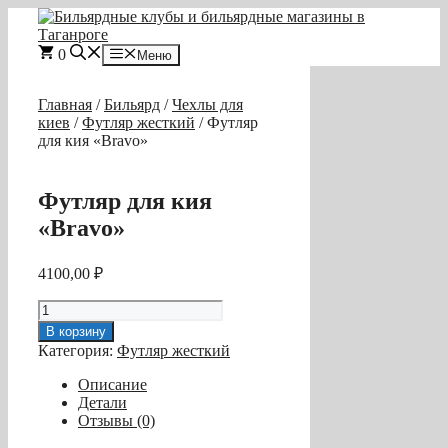
Перейти
к
содержимому
0
Меню
Главная
/
Бильярд
/
Чехлы для
киев
/
Футляр жесткий
/ Футляр
для кия «Bravo»
Футляр для кия
«Bravo»
4100,00
₽
Количество
товара
В корзину
Футляр
Категория:
Футляр жесткий
для
кия
Описание
«Bravo»
Детали
Отзывы (0)