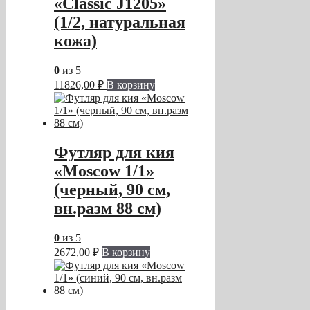
«Classic J1205»
(1/2, натуральная
кожа)
0
из 5
11826,00
₽
В корзину
Футляр для кия
«Moscow 1/1»
(черный, 90 см,
вн.разм 88 см)
0
из 5
2672,00
₽
В корзину