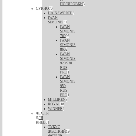
ПОЛИРОВКИ
3
СУКНО
70
HAINSWORTH
3
IWAN
SIMONIS
31
IWAN
SIMONIS
760
26
IWAN
SIMONIS
860
2
IWAN
SIMONIS
920/930
RUS
PRO
1
IWAN
SIMONIS
950
RUS
PRO
1
MILLIKEN
3
ROYAL
18
WINNER
4
ЧЕХЛЫ
ДЛЯ
КИЕВ
31
ТУБУС
ЖЕСТКИЙ
19