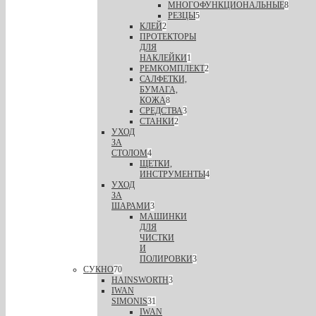
МНОГОФУНКЦИОНАЛЬНЫЕ
8
РЕЗЦЫ
5
КЛЕЙ
2
ПРОТЕКТОРЫ
ДЛЯ
НАКЛЕЙКИ
1
РЕМКОМПЛЕКТ
2
САЛФЕТКИ,
БУМАГА,
КОЖА
8
СРЕДСТВА
3
СТАНКИ
2
УХОД
ЗА
СТОЛОМ
4
ЩЕТКИ,
ИНСТРУМЕНТЫ
4
УХОД
ЗА
ШАРАМИ
3
МАШИНКИ
ДЛЯ
ЧИСТКИ
И
ПОЛИРОВКИ
3
СУКНО
70
HAINSWORTH
3
IWAN
SIMONIS
31
IWAN