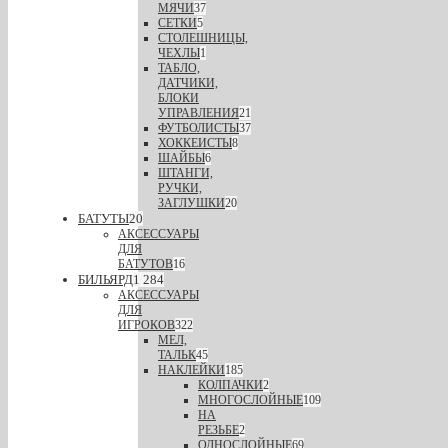
МЯЧИ
37
СЕТКИ
5
СТОЛЕШНИЦЫ,
ЧЕХЛЫ
1
ТАБЛО,
ДАТЧИКИ,
БЛОКИ
УПРАВЛЕНИЯ
21
ФУТБОЛИСТЫ
37
ХОККЕИСТЫ
8
ШАЙБЫ
6
ШТАНГИ,
РУЧКИ,
ЗАГЛУШКИ
20
БАТУТЫ
20
АКСЕССУАРЫ
ДЛЯ
БАТУТОВ
16
БИЛЬЯРД
1 284
АКСЕССУАРЫ
ДЛЯ
ИГРОКОВ
322
МЕЛ,
ТАЛЬК
45
НАКЛЕЙКИ
185
КОЛПАЧКИ
2
МНОГОСЛОЙНЫЕ
109
НА
РЕЗЬБЕ
2
ОДНОСЛОЙНЫЕ
69