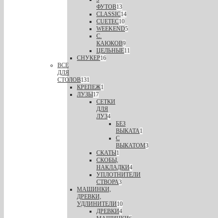
ФУТОВ
13
CLASSIC
14
CUETEC
10
WEEKEND
5
С.
КАЮКОВ
9
ЦЕЛЬНЫЕ
11
СНУКЕР
16
ВСЕ
ДЛЯ
СТОЛОВ
131
КРЕПЕЖ
1
ЛУЗЫ
17
СЕТКИ
ДЛЯ
ЛУЗ
4
БЕЗ
ВЫКАТА
1
С
ВЫКАТОМ
3
СКАТЫ
1
СКОБЫ,
НАКЛАДКИ
4
УПЛОТНИТЕЛИ
СТВОРА
3
МАШИНКИ,
ДРЕВКИ,
УДЛИНИТЕЛИ
10
ДРЕВКИ
4