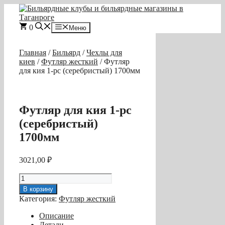
Перейти
к
содержимому
0
Меню
Главная
/
Бильярд
/
Чехлы для
киев
/
Футляр жесткий
/ Футляр
для кия 1-pc (серебристый) 1700мм
Футляр для кия 1-pc
(серебристый)
1700мм
3021,00
₽
Количество
товара
В корзину
Футляр
Категория:
Футляр жесткий
для
кия
Описание
1-
Детали