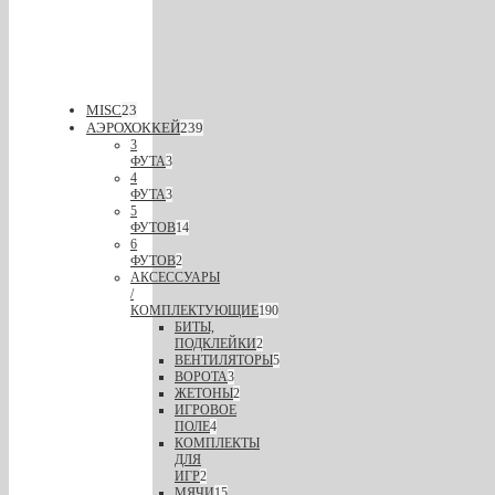
MISC
23
АЭРОХОККЕЙ
239
3
ФУТА
3
4
ФУТА
3
5
ФУТОВ
14
6
ФУТОВ
2
АКСЕССУАРЫ
/
КОМПЛЕКТУЮЩИЕ
190
БИТЫ,
ПОДКЛЕЙКИ
2
ВЕНТИЛЯТОРЫ
5
ВОРОТА
3
ЖЕТОНЫ
2
ИГРОВОЕ
ПОЛЕ
4
КОМПЛЕКТЫ
ДЛЯ
ИГР
2
МЯЧИ
15