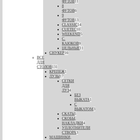
ФУТОВ
11
8
ФУТОВ
6
9
ФУТОВ
13
CLASSIC
14
CUETEC
10
WEEKEND
5
С.
КАЮКОВ
9
ЦЕЛЬНЫЕ
11
СНУКЕР
16
ВСЕ
ДЛЯ
СТОЛОВ
131
КРЕПЕЖ
1
ЛУЗЫ
17
СЕТКИ
ДЛЯ
ЛУЗ
4
БЕЗ
ВЫКАТА
1
С
ВЫКАТОМ
3
СКАТЫ
1
СКОБЫ,
НАКЛАДКИ
4
УПЛОТНИТЕЛИ
СТВОРА
3
МАШИНКИ,