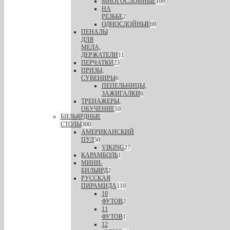
МНОГОСЛОЙНЫЕ
109
НА
РЕЗЬБЕ
2
ОДНОСЛОЙНЫЕ
69
ПЕНАЛЫ
ДЛЯ
МЕЛА,
ДЕРЖАТЕЛИ
11
ПЕРЧАТКИ
23
ПРИЗЫ,
СУВЕНИРЫ
6
ПЕПЕЛЬНИЦЫ,
ЗАЖИГАЛКИ
6
ТРЕНАЖЕРЫ,
ОБУЧЕНИЕ
10
БИЛЬЯРДНЫЕ
СТОЛЫ
300
АМЕРИКАНСКИЙ
ПУЛ
50
VIKING
27
КАРАМБОЛЬ
1
МИНИ-
БИЛЬЯРД
2
РУССКАЯ
ПИРАМИДА
110
10
ФУТОВ
2
11
ФУТОВ
1
12