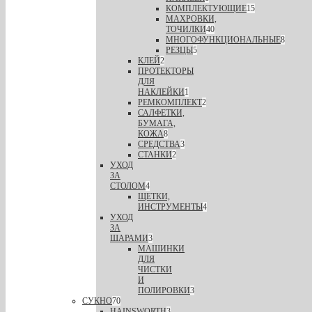
КОМПЛЕКТУЮЩИЕ
15
МАХРОВКИ,
ТОЧИЛКИ
40
МНОГОФУНКЦИОНАЛЬНЫЕ
8
РЕЗЦЫ
5
КЛЕЙ
2
ПРОТЕКТОРЫ
ДЛЯ
НАКЛЕЙКИ
1
РЕМКОМПЛЕКТ
2
САЛФЕТКИ,
БУМАГА,
КОЖА
8
СРЕДСТВА
3
СТАНКИ
2
УХОД
ЗА
СТОЛОМ
4
ЩЕТКИ,
ИНСТРУМЕНТЫ
4
УХОД
ЗА
ШАРАМИ
3
МАШИНКИ
ДЛЯ
ЧИСТКИ
И
ПОЛИРОВКИ
3
СУКНО
70
HAINSWORTH
3