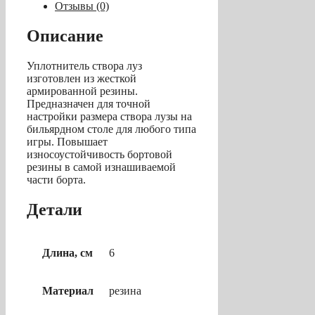
мм)
Отзывы (0)
12
шт
Описание
Уплотнитель створа луз
изготовлен из жесткой
армированной резины.
Предназначен для точной
настройки размера створа лузы на
бильярдном столе для любого типа
игры. Повышает
износоустойчивость бортовой
резины в самой изнашиваемой
части борта.
Детали
Длина, см
6
Материал
резина