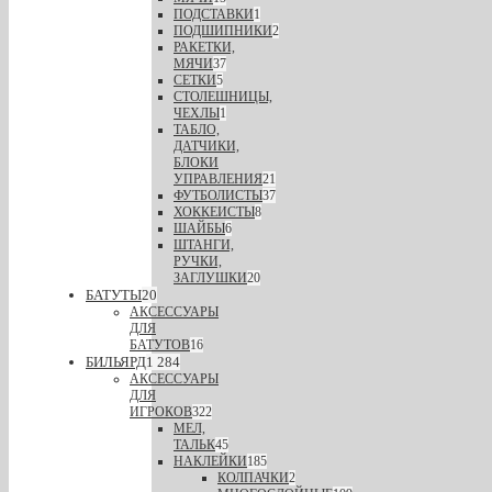
ПОДСТАВКИ
1
ПОДШИПНИКИ
2
РАКЕТКИ,
МЯЧИ
37
СЕТКИ
5
СТОЛЕШНИЦЫ,
ЧЕХЛЫ
1
ТАБЛО,
ДАТЧИКИ,
БЛОКИ
УПРАВЛЕНИЯ
21
ФУТБОЛИСТЫ
37
ХОККЕИСТЫ
8
ШАЙБЫ
6
ШТАНГИ,
РУЧКИ,
ЗАГЛУШКИ
20
БАТУТЫ
20
АКСЕССУАРЫ
ДЛЯ
БАТУТОВ
16
БИЛЬЯРД
1 284
АКСЕССУАРЫ
ДЛЯ
ИГРОКОВ
322
МЕЛ,
ТАЛЬК
45
НАКЛЕЙКИ
185
КОЛПАЧКИ
2