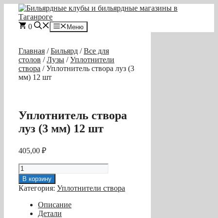
Перейти
к
содержимому
0
Меню
Главная
/
Бильярд
/
Все для
столов
/
Лузы
/
Уплотнители
створа
/ Уплотнитель створа луз (3
мм) 12 шт
Уплотнитель створа
луз (3 мм) 12 шт
405,00
₽
Количество
товара
В корзину
Уплотнитель
Категория:
Уплотнители створа
створа
луз
Описание
(3
Детали