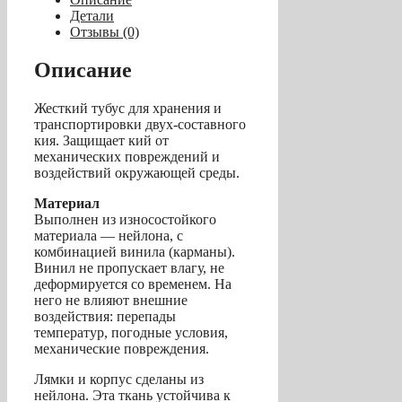
«WINNER
Детали
V»
Отзывы (0)
1/1
85
Описание
см
(бургунд-
Жесткий тубус для хранения и
черный)
транспортировки двух-составного
кия. Защищает кий от
механических повреждений и
воздействий окружающей среды.
Материал
Выполнен из износостойкого
материала — нейлона, с
комбинацией винила (карманы).
Винил не пропускает влагу, не
деформируется со временем. На
него не влияют внешние
воздействия: перепады
температур, погодные условия,
механические повреждения.
Лямки и корпус сделаны из
нейлона. Эта ткань устойчива к