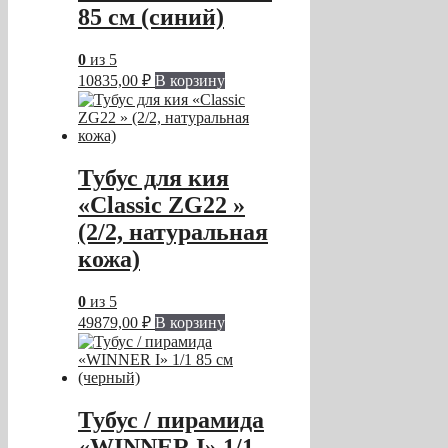
85 см (синий)
0
из 5
10835,00
₽
В корзину
Тубус для кия
«Classic ZG22 »
(2/2, натуральная
кожа)
0
из 5
49879,00
₽
В корзину
Тубус / пирамида
«WINNER I» 1/1