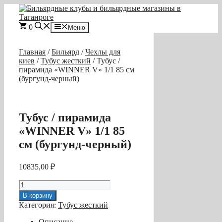
Перейти
к
содержимому
0
Меню
Главная
/
Бильярд
/
Чехлы для
киев
/
Тубус жесткий
/ Тубус /
пирамида «WINNER V» 1/1 85 см
(бургунд-черный)
Тубус / пирамида
«WINNER V» 1/1 85
см (бургунд-черный)
10835,00
₽
Количество
товара
В корзину
Тубус
Категория:
Тубус жесткий
/
пирамида
Описание