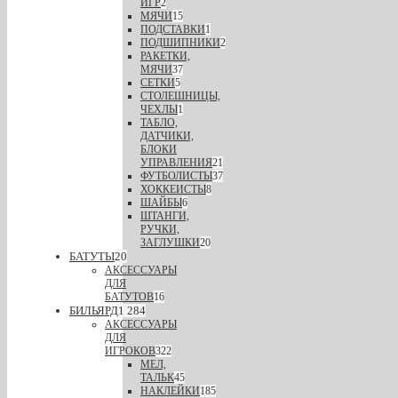
ИГР
2
МЯЧИ
15
ПОДСТАВКИ
1
ПОДШИПНИКИ
2
РАКЕТКИ,
МЯЧИ
37
СЕТКИ
5
СТОЛЕШНИЦЫ,
ЧЕХЛЫ
1
ТАБЛО,
ДАТЧИКИ,
БЛОКИ
УПРАВЛЕНИЯ
21
ФУТБОЛИСТЫ
37
ХОККЕИСТЫ
8
ШАЙБЫ
6
ШТАНГИ,
РУЧКИ,
ЗАГЛУШКИ
20
БАТУТЫ
20
АКСЕССУАРЫ
ДЛЯ
БАТУТОВ
16
БИЛЬЯРД
1 284
АКСЕССУАРЫ
ДЛЯ
ИГРОКОВ
322
МЕЛ,
ТАЛЬК
45
НАКЛЕЙКИ
185