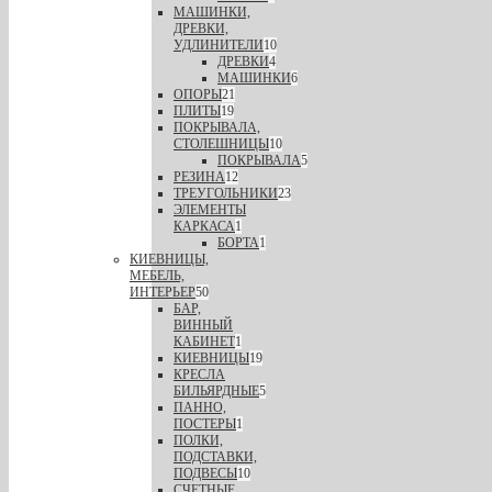
МАШИНКИ,
ДРЕВКИ,
УДЛИНИТЕЛИ
10
ДРЕВКИ
4
МАШИНКИ
6
ОПОРЫ
21
ПЛИТЫ
19
ПОКРЫВАЛА,
СТОЛЕШНИЦЫ
10
ПОКРЫВАЛА
5
РЕЗИНА
12
ТРЕУГОЛЬНИКИ
23
ЭЛЕМЕНТЫ
КАРКАСА
1
БОРТА
1
КИЕВНИЦЫ,
МЕБЕЛЬ,
ИНТЕРЬЕР
50
БАР,
ВИННЫЙ
КАБИНЕТ
1
КИЕВНИЦЫ
19
КРЕСЛА
БИЛЬЯРДНЫЕ
5
ПАННО,
ПОСТЕРЫ
1
ПОЛКИ,
ПОДСТАВКИ,
ПОДВЕСЫ
10
СЧЕТНЫЕ