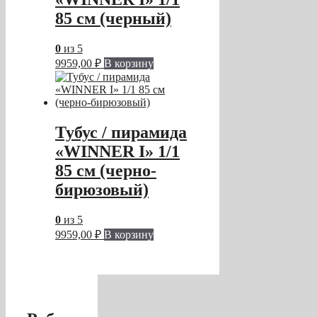
85 см (черный)
0
из 5
9959,00
₽
В корзину
Тубус / пирамида
«WINNER I» 1/1
85 см (черно-
бирюзовый)
0
из 5
9959,00
₽
В корзину