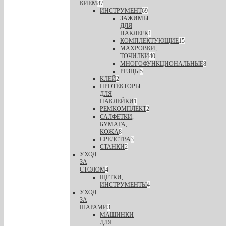
КИЕМ
87
ИНСТРУМЕНТ
69
ЗАЖИМЫ
ДЛЯ
НАКЛЕЕК
1
КОМПЛЕКТУЮЩИЕ
15
МАХРОВКИ,
ТОЧИЛКИ
40
МНОГОФУНКЦИОНАЛЬНЫЕ
8
РЕЗЦЫ
5
КЛЕЙ
2
ПРОТЕКТОРЫ
ДЛЯ
НАКЛЕЙКИ
1
РЕМКОМПЛЕКТ
2
САЛФЕТКИ,
БУМАГА,
КОЖА
8
СРЕДСТВА
3
СТАНКИ
2
УХОД
ЗА
СТОЛОМ
4
ЩЕТКИ,
ИНСТРУМЕНТЫ
4
УХОД
ЗА
ШАРАМИ
3
МАШИНКИ
ДЛЯ