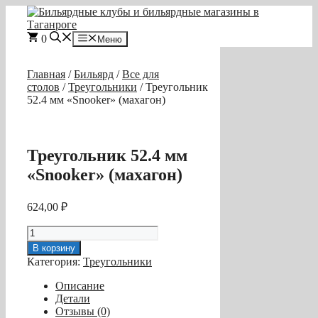
Перейти
к
содержимому
0
Меню
Главная
/
Бильярд
/
Все для
столов
/
Треугольники
/ Треугольник
52.4 мм «Snooker» (махагон)
Треугольник 52.4 мм
«Snooker» (махагон)
624,00
₽
Количество
товара
В корзину
Треугольник
Категория:
Треугольники
52.4
мм
Описание
«Snooker»
Детали
(махагон)
Отзывы (0)