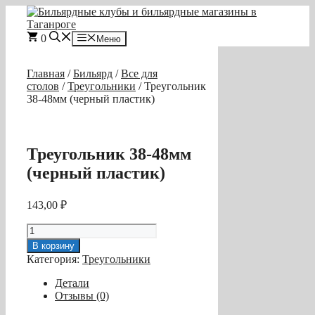
Перейти
к
содержимому
0
Меню
Главная
/
Бильярд
/
Все для
столов
/
Треугольники
/ Треугольник
38-48мм (черный пластик)
Треугольник 38-48мм
(черный пластик)
143,00
₽
Количество
товара
В корзину
Треугольник
Категория:
Треугольники
38-
48мм
Детали
(черный
Отзывы (0)
пластик)