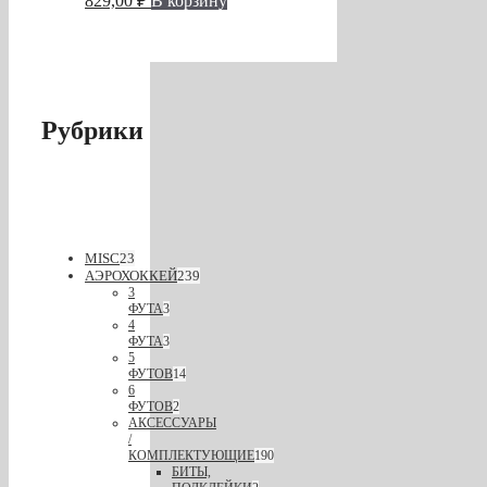
829,00
₽
В корзину
Рубрики
MISC
23
АЭРОХОККЕЙ
239
3
ФУТА
3
4
ФУТА
3
5
ФУТОВ
14
6
ФУТОВ
2
АКСЕССУАРЫ
/
КОМПЛЕКТУЮЩИЕ
190
БИТЫ,