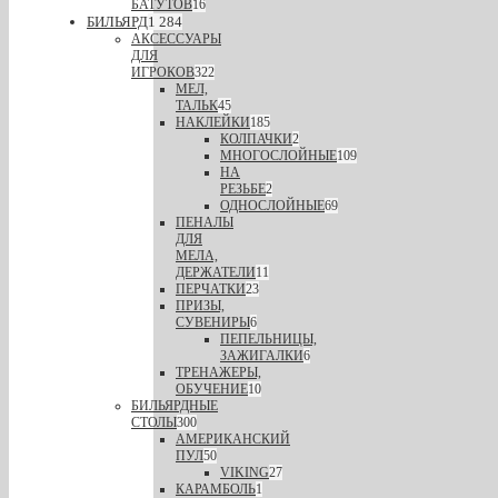
БАТУТОВ
16
БИЛЬЯРД
1 284
АКСЕССУАРЫ
ДЛЯ
ИГРОКОВ
322
МЕЛ,
ТАЛЬК
45
НАКЛЕЙКИ
185
КОЛПАЧКИ
2
МНОГОСЛОЙНЫЕ
109
НА
РЕЗЬБЕ
2
ОДНОСЛОЙНЫЕ
69
ПЕНАЛЫ
ДЛЯ
МЕЛА,
ДЕРЖАТЕЛИ
11
ПЕРЧАТКИ
23
ПРИЗЫ,
СУВЕНИРЫ
6
ПЕПЕЛЬНИЦЫ,
ЗАЖИГАЛКИ
6
ТРЕНАЖЕРЫ,
ОБУЧЕНИЕ
10
БИЛЬЯРДНЫЕ
СТОЛЫ
300
АМЕРИКАНСКИЙ
ПУЛ
50
VIKING
27
КАРАМБОЛЬ
1