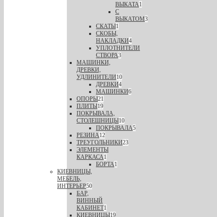
ВЫКАТА
1
С
ВЫКАТОМ
3
СКАТЫ
1
СКОБЫ,
НАКЛАДКИ
4
УПЛОТНИТЕЛИ
СТВОРА
3
МАШИНКИ,
ДРЕВКИ,
УДЛИНИТЕЛИ
10
ДРЕВКИ
4
МАШИНКИ
6
ОПОРЫ
21
ПЛИТЫ
19
ПОКРЫВАЛА,
СТОЛЕШНИЦЫ
10
ПОКРЫВАЛА
5
РЕЗИНА
12
ТРЕУГОЛЬНИКИ
23
ЭЛЕМЕНТЫ
КАРКАСА
1
БОРТА
1
КИЕВНИЦЫ,
МЕБЕЛЬ,
ИНТЕРЬЕР
50
БАР,
ВИННЫЙ
КАБИНЕТ
1
КИЕВНИЦЫ
19