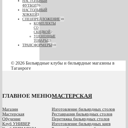
НАСТОЛЬНЫЙ
ФУТБОЛ
76
НАСТОЛЬНЫЙ
ХОККЕЙ
3
СПЕЦПРЕДЛОЖЕНИЕ
38
КОМПЛЕКТЫ
СО
СКИДКОЙ
2
УЦЕНЕННЫЕ
ТОВАРЫ
23
ТРАНСФОРМЕРЫ
10
© 2026 Бильярдные клубы и бильярдные магазины в
Таганроге
ГЛАВНОЕ МЕНЮ
МАСТЕРСКАЯ
Магазин
Изготовление бильярдных столов
Мастерская
Реставрация бильярдных столов
Обучение
Перетяжка бильярдных столов
Клуб УНИВЕР
Изготовление бильярдных киев