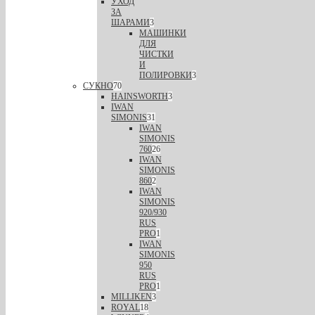
УХОД
ЗА
ШАРАМИ
3
МАШИНКИ
ДЛЯ
ЧИСТКИ
И
ПОЛИРОВКИ
3
СУКНО
70
HAINSWORTH
3
IWAN
SIMONIS
31
IWAN
SIMONIS
760
26
IWAN
SIMONIS
860
2
IWAN
SIMONIS
920/930
RUS
PRO
1
IWAN
SIMONIS
950
RUS
PRO
1
MILLIKEN
3
ROYAL
18