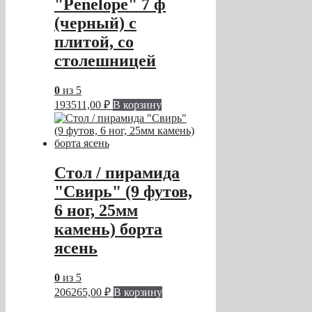
"Penelope" 7 ф
(черный) с
плитой, со
столешницей
0
из 5
193511,00
₽
В корзину
Стол / пирамида
"Свирь" (9 футов,
6 ног, 25мм
камень) борта
ясень
0
из 5
206265,00
₽
В корзину