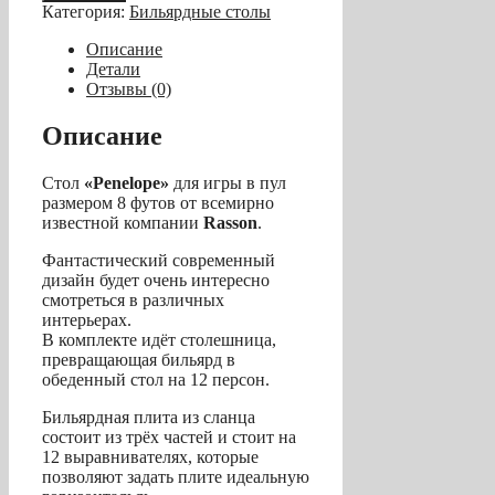
Стол
Категория:
Бильярдные столы
/
пул
Описание
"Penelope"
Детали
8
Отзывы (0)
ф
(черный)
Описание
с
плитой,
Стол
«Penelope»
для игры в пул
со
размером 8 футов от всемирно
столешницей
известной компании
Rasson
.
Фантастический современный
дизайн будет очень интересно
смотреться в различных
интерьерах.
В комплекте идёт столешница,
превращающая бильярд в
обеденный стол на 12 персон.
Бильярдная плита из сланца
состоит из трёх частей и стоит на
12 выравнивателях, которые
позволяют задать плите идеальную