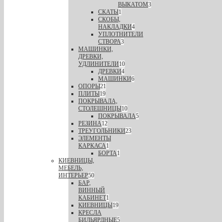
ВЫКАТОМ
3
СКАТЫ
1
СКОБЫ,
НАКЛАДКИ
4
УПЛОТНИТЕЛИ
СТВОРА
3
МАШИНКИ,
ДРЕВКИ,
УДЛИНИТЕЛИ
10
ДРЕВКИ
4
МАШИНКИ
6
ОПОРЫ
21
ПЛИТЫ
19
ПОКРЫВАЛА,
СТОЛЕШНИЦЫ
10
ПОКРЫВАЛА
5
РЕЗИНА
12
ТРЕУГОЛЬНИКИ
23
ЭЛЕМЕНТЫ
КАРКАСА
1
БОРТА
1
КИЕВНИЦЫ,
МЕБЕЛЬ,
ИНТЕРЬЕР
50
БАР,
ВИННЫЙ
КАБИНЕТ
1
КИЕВНИЦЫ
19
КРЕСЛА
БИЛЬЯРДНЫЕ
5