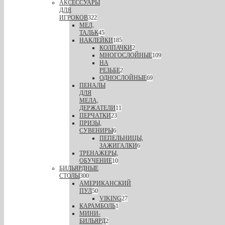
АКСЕССУАРЫ
ДЛЯ
ИГРОКОВ
322
МЕЛ,
ТАЛЬК
45
НАКЛЕЙКИ
185
КОЛПАЧКИ
2
МНОГОСЛОЙНЫЕ
109
НА
РЕЗЬБЕ
2
ОДНОСЛОЙНЫЕ
69
ПЕНАЛЫ
ДЛЯ
МЕЛА,
ДЕРЖАТЕЛИ
11
ПЕРЧАТКИ
23
ПРИЗЫ,
СУВЕНИРЫ
6
ПЕПЕЛЬНИЦЫ,
ЗАЖИГАЛКИ
6
ТРЕНАЖЕРЫ,
ОБУЧЕНИЕ
10
БИЛЬЯРДНЫЕ
СТОЛЫ
300
АМЕРИКАНСКИЙ
ПУЛ
50
VIKING
27
КАРАМБОЛЬ
1
МИНИ-
БИЛЬЯРД
2