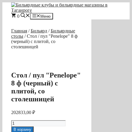
Перейти
к
содержимому
0
Меню
Главная
/
Бильярд
/
Бильярдные
столы
/ Стол / пул "Penelope" 8 ф
(черный) с плитой, со
столешницей
Стол / пул "Penelope"
8 ф (черный) с
плитой, со
столешницей
202833,00
₽
Количество
товара
В корзину