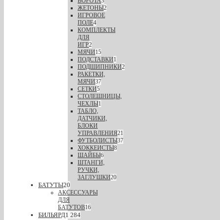
ВОРОТА
3
ЖЕТОНЫ
2
ИГРОВОЕ
ПОЛЕ
4
КОМПЛЕКТЫ
ДЛЯ
ИГР
2
МЯЧИ
15
ПОДСТАВКИ
1
ПОДШИПНИКИ
2
РАКЕТКИ,
МЯЧИ
37
СЕТКИ
5
СТОЛЕШНИЦЫ,
ЧЕХЛЫ
1
ТАБЛО,
ДАТЧИКИ,
БЛОКИ
УПРАВЛЕНИЯ
21
ФУТБОЛИСТЫ
37
ХОККЕИСТЫ
8
ШАЙБЫ
6
ШТАНГИ,
РУЧКИ,
ЗАГЛУШКИ
20
БАТУТЫ
20
АКСЕССУАРЫ
ДЛЯ
БАТУТОВ
16
БИЛЬЯРД
1 284