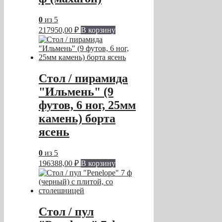
0
из 5
217950,00
₽
В корзину
Стол / пирамида
"Ильмень" (9
футов, 6 ног, 25мм
камень) борта
ясень
0
из 5
196388,00
₽
В корзину
Стол / пул