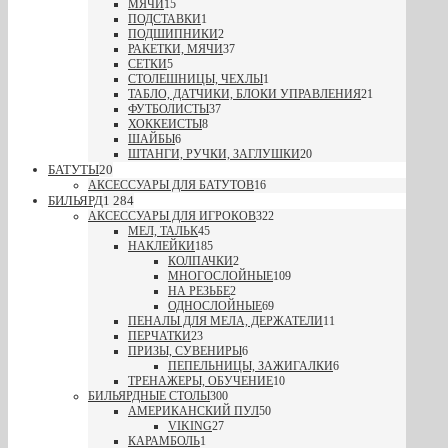
МЯЧИ
15
ПОДСТАВКИ
1
ПОДШИПНИКИ
2
РАКЕТКИ, МЯЧИ
37
СЕТКИ
5
СТОЛЕШНИЦЫ, ЧЕХЛЫ
1
ТАБЛО, ДАТЧИКИ, БЛОКИ УПРАВЛЕНИЯ
21
ФУТБОЛИСТЫ
37
ХОККЕИСТЫ
8
ШАЙБЫ
6
ШТАНГИ, РУЧКИ, ЗАГЛУШКИ
20
БАТУТЫ
20
АКСЕССУАРЫ ДЛЯ БАТУТОВ
16
БИЛЬЯРД
1 284
АКСЕССУАРЫ ДЛЯ ИГРОКОВ
322
МЕЛ, ТАЛЬК
45
НАКЛЕЙКИ
185
КОЛПАЧКИ
2
МНОГОСЛОЙНЫЕ
109
НА РЕЗЬБЕ
2
ОДНОСЛОЙНЫЕ
69
ПЕНАЛЫ ДЛЯ МЕЛА, ДЕРЖАТЕЛИ
11
ПЕРЧАТКИ
23
ПРИЗЫ, СУВЕНИРЫ
6
ПЕПЕЛЬНИЦЫ, ЗАЖИГАЛКИ
6
ТРЕНАЖЕРЫ, ОБУЧЕНИЕ
10
БИЛЬЯРДНЫЕ СТОЛЫ
300
АМЕРИКАНСКИЙ ПУЛ
50
VIKING
27
КАРАМБОЛЬ
1