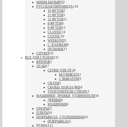
МИНИ-БИЛЬЯРД
2
РУССКАЯ ПИРАМИДА
110
10 ФУТОВ
2
11 ФУТОВ
1
12 ФУТОВ
11
8 ФУТОВ
6
9 ФУТОВ
13
CLASSIC
14
CUETEC
10
WEEKEND
5
С. КАЮКОВ
9
ЦЕЛЬНЫЕ
11
СНУКЕР
16
ВСЕ ДЛЯ СТОЛОВ
131
КРЕПЕЖ
1
ЛУЗЫ
17
СЕТКИ ДЛЯ ЛУЗ
4
БЕЗ ВЫКАТА
1
С ВЫКАТОМ
3
СКАТЫ
1
СКОБЫ, НАКЛАДКИ
4
УПЛОТНИТЕЛИ СТВОРА
3
МАШИНКИ, ДРЕВКИ, УДЛИНИТЕЛИ
10
ДРЕВКИ
4
МАШИНКИ
6
ОПОРЫ
21
ПЛИТЫ
19
ПОКРЫВАЛА, СТОЛЕШНИЦЫ
10
ПОКРЫВАЛА
5
РЕЗИНА
12