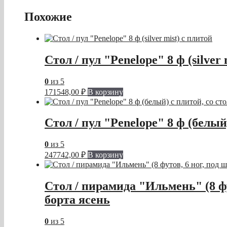
Похожие
Стол / пул "Penelope" 8 ф (silver 
0
из 5
171548,00
₽
В корзину
Стол / пул "Penelope" 8 ф (белы
0
из 5
247742,00
₽
В корзину
Стол / пирамида "Ильмень" (8 фу
борта ясень
0
из 5