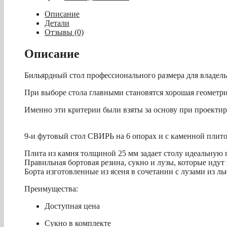
/
пирамида
Описание
"Свирь"
Детали
(9
Отзывы (0)
футов,
6
Описание
ног,
25мм
Бильярдный стол профессионального размера для владел
камень)
борта
При выборе стола главными становятся хорошая геометри
ясень
Именно эти критерии были взяты за основу при проекти
9-и футовый стол СВИРЬ на 6 опорах и с каменной плито
Плита из камня толщиной 25 мм задает столу идеальную 
Правильная бортовая резина, сукно и лузы, которые идут
Борта изготовленные из ясеня в сочетании с лузами из л
Преимущества:
Доступная цена
Сукно в комплекте