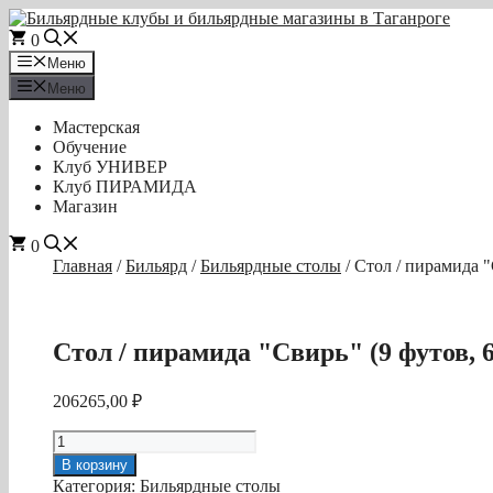
Перейти
к
0
содержимому
Меню
Меню
Мастерская
Обучение
Клуб УНИВЕР
Клуб ПИРАМИДА
Магазин
0
Главная
/
Бильярд
/
Бильярдные столы
/ Стол / пирамида "
Стол / пирамида "Свирь" (9 футов, 6
206265,00
₽
Количество
товара
В корзину
Стол
Категория:
Бильярдные столы