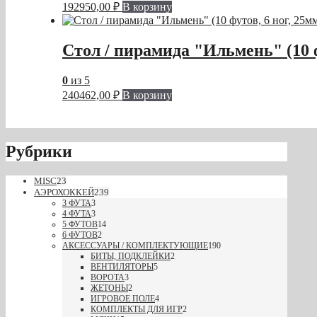
192950,00
₽
В корзину
Стол / пирамида "Ильмень" (10 ф
0
из 5
240462,00
₽
В корзину
Рубрики
MISC
23
АЭРОХОККЕЙ
239
3 ФУТА
3
4 ФУТА
3
5 ФУТОВ
14
6 ФУТОВ
2
АКСЕССУАРЫ / КОМПЛЕКТУЮЩИЕ
190
БИТЫ, ПОДКЛЕЙКИ
2
ВЕНТИЛЯТОРЫ
5
ВОРОТА
3
ЖЕТОНЫ
2
ИГРОВОЕ ПОЛЕ
4
КОМПЛЕКТЫ ДЛЯ ИГР
2