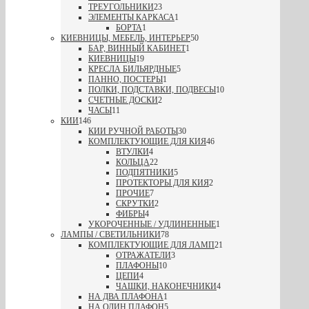
ТРЕУГОЛЬНИКИ
23
ЭЛЕМЕНТЫ КАРКАСА
1
БОРТА
1
КИЕВНИЦЫ, МЕБЕЛЬ, ИНТЕРЬЕР
50
БАР, ВИННЫЙ КАБИНЕТ
1
КИЕВНИЦЫ
19
КРЕСЛА БИЛЬЯРДНЫЕ
5
ПАННО, ПОСТЕРЫ
1
ПОЛКИ, ПОДСТАВКИ, ПОДВЕСЫ
10
СЧЕТНЫЕ ДОСКИ
2
ЧАСЫ
11
КИИ
146
КИИ РУЧНОЙ РАБОТЫ
30
КОМПЛЕКТУЮЩИЕ ДЛЯ КИЯ
46
ВТУЛКИ
4
КОЛЬЦА
22
ПОДПЯТНИКИ
5
ПРОТЕКТОРЫ ДЛЯ КИЯ
2
ПРОЧИЕ
7
СКРУТКИ
2
ФИБРЫ
4
УКОРОЧЕННЫЕ / УДЛИНЕННЫЕ
1
ЛАМПЫ / СВЕТИЛЬНИКИ
78
КОМПЛЕКТУЮЩИЕ ДЛЯ ЛАМП
21
ОТРАЖАТЕЛИ
3
ПЛАФОНЫ
10
ЦЕПИ
4
ЧАШКИ, НАКОНЕЧНИКИ
4
НА ДВА ПЛАФОНА
1
НА ОДИН ПЛАФОН
5