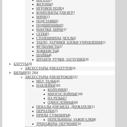
ЖЕТОНЫ
2
ИГРОВОЕ ПОЛЕ
4
КОМПЛЕКТЫ ДЛЯ ИГР
2
МЯЧИ
15
ПОДСТАВКИ
1
ПОДШИПНИКИ
2
РАКЕТКИ, МЯЧИ
37
СЕТКИ
5
СТОЛЕШНИЦЫ, ЧЕХЛЫ
1
ТАБЛО, ДАТЧИКИ, БЛОКИ УПРАВЛЕНИЯ
21
ФУТБОЛИСТЫ
37
ХОККЕИСТЫ
8
ШАЙБЫ
6
ШТАНГИ, РУЧКИ, ЗАГЛУШКИ
20
БАТУТЫ
20
АКСЕССУАРЫ ДЛЯ БАТУТОВ
16
БИЛЬЯРД
1 284
АКСЕССУАРЫ ДЛЯ ИГРОКОВ
322
МЕЛ, ТАЛЬК
45
НАКЛЕЙКИ
185
КОЛПАЧКИ
2
МНОГОСЛОЙНЫЕ
109
НА РЕЗЬБЕ
2
ОДНОСЛОЙНЫЕ
69
ПЕНАЛЫ ДЛЯ МЕЛА, ДЕРЖАТЕЛИ
11
ПЕРЧАТКИ
23
ПРИЗЫ, СУВЕНИРЫ
6
ПЕПЕЛЬНИЦЫ, ЗАЖИГАЛКИ
6
ТРЕНАЖЕРЫ, ОБУЧЕНИЕ
10