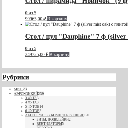
Стол / пирамида "Новичок" (9 ф
0
из 5
99965,00
₽
В корзину
Стол / пул "Dauphine" 7 ф (silver
0
из 5
249725,00
₽
В корзину
Рубрики
MISC
23
АЭРОХОККЕЙ
239
3 ФУТА
3
4 ФУТА
3
5 ФУТОВ
14
6 ФУТОВ
2
АКСЕССУАРЫ / КОМПЛЕКТУЮЩИЕ
190
БИТЫ, ПОДКЛЕЙКИ
2
ВЕНТИЛЯТОРЫ
5
ВОРОТА
3