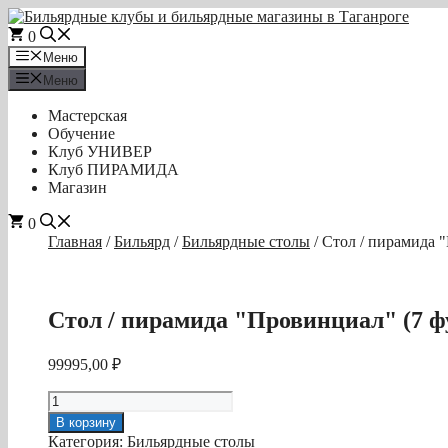
Перейти
к
0
содержимому
Меню
Меню
Мастерская
Обучение
Клуб УНИВЕР
Клуб ПИРАМИДА
Магазин
0
Главная
/
Бильярд
/
Бильярдные столы
/ Стол / пирамида 
Стол / пирамида "Провинциал" (7 ф
99995,00
₽
Количество
товара
В корзину
Стол
Категория:
Бильярдные столы