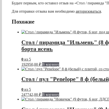
Будьте первым, кто оставил отзыв на «Стол / пирамида 
Для отправки отзыва вам необходимо
авторизоваться
.
Похожие
Стол / пирамида "Ильмень" (8 фу
борта ясень
0
из 5
192950,00
₽
В корзину
Стол / пул "Penelope" 8 ф (белы
0
из 5
247742,00
₽
В корзину