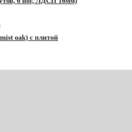
утов, 6 ног, ЛДСП 16мм)
 mist oak) с плитой