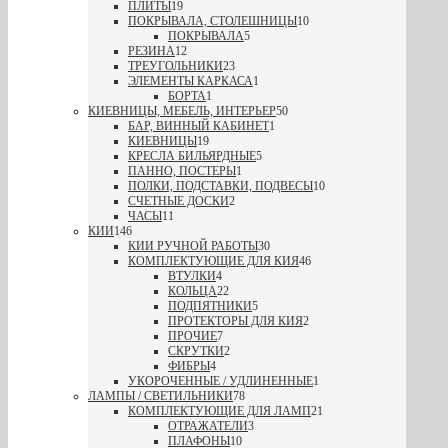
ПЛИТЫ
19
ПОКРЫВАЛА, СТОЛЕШНИЦЫ
10
ПОКРЫВАЛА
5
РЕЗИНА
12
ТРЕУГОЛЬНИКИ
23
ЭЛЕМЕНТЫ КАРКАСА
1
БОРТА
1
КИЕВНИЦЫ, МЕБЕЛЬ, ИНТЕРЬЕР
50
БАР, ВИННЫЙ КАБИНЕТ
1
КИЕВНИЦЫ
19
КРЕСЛА БИЛЬЯРДНЫЕ
5
ПАННО, ПОСТЕРЫ
1
ПОЛКИ, ПОДСТАВКИ, ПОДВЕСЫ
10
СЧЕТНЫЕ ДОСКИ
2
ЧАСЫ
11
КИИ
146
КИИ РУЧНОЙ РАБОТЫ
30
КОМПЛЕКТУЮЩИЕ ДЛЯ КИЯ
46
ВТУЛКИ
4
КОЛЬЦА
22
ПОДПЯТНИКИ
5
ПРОТЕКТОРЫ ДЛЯ КИЯ
2
ПРОЧИЕ
7
СКРУТКИ
2
ФИБРЫ
4
УКОРОЧЕННЫЕ / УДЛИНЕННЫЕ
1
ЛАМПЫ / СВЕТИЛЬНИКИ
78
КОМПЛЕКТУЮЩИЕ ДЛЯ ЛАМП
21
ОТРАЖАТЕЛИ
3
ПЛАФОНЫ
10