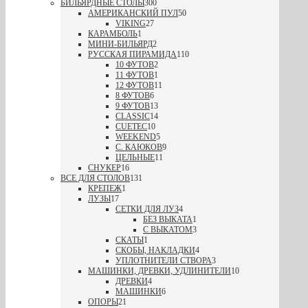
БИЛЬЯРДНЫЕ СТОЛЫ
300
АМЕРИКАНСКИЙ ПУЛ
50
VIKING
27
КАРАМБОЛЬ
1
МИНИ-БИЛЬЯРД
2
РУССКАЯ ПИРАМИДА
110
10 ФУТОВ
2
11 ФУТОВ
1
12 ФУТОВ
11
8 ФУТОВ
6
9 ФУТОВ
13
CLASSIC
14
CUETEC
10
WEEKEND
5
С. КАЮКОВ
9
ЦЕЛЬНЫЕ
11
СНУКЕР
16
ВСЕ ДЛЯ СТОЛОВ
131
КРЕПЕЖ
1
ЛУЗЫ
17
СЕТКИ ДЛЯ ЛУЗ
4
БЕЗ ВЫКАТА
1
С ВЫКАТОМ
3
СКАТЫ
1
СКОБЫ, НАКЛАДКИ
4
УПЛОТНИТЕЛИ СТВОРА
3
МАШИНКИ, ДРЕВКИ, УДЛИНИТЕЛИ
10
ДРЕВКИ
4
МАШИНКИ
6
ОПОРЫ
21