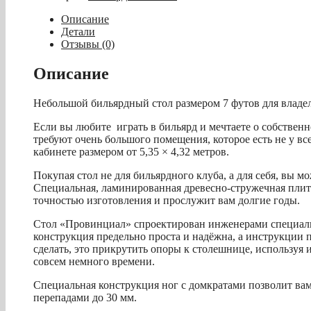
/
пирамида
Описание
"Провинциал"
Детали
(7
Отзывы (0)
футов,
4
Описание
ноги,
под
Небольшой бильярдный стол размером 7 футов для владе
шар
60мм,
Если вы любите играть в бильярд и мечтаете о собственно
ЛДСП
требуют очень большого помещения, которое есть не у в
25мм)
кабинете размером от 5,35 × 4,32 метров.
Покупая стол не для бильярдного клуба, а для себя, вы 
Специальная, ламинированная древесно-стружечная плит
точностью изготовления и прослужит вам долгие годы.
Стол «Провинциал» спроектирован инженерами специаль
конструкция предельно проста и надёжна, а инструкции п
сделать, это прикрутить опоры к столешнице, использу
совсем немного времени.
Специальная конструкция ног с домкратами позволит вам
перепадами до 30 мм.