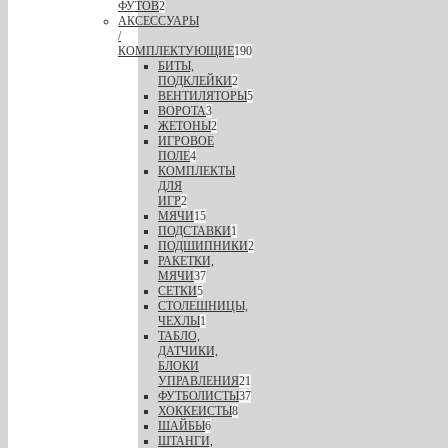
ФУТОВ
2
АКСЕССУАРЫ
/
КОМПЛЕКТУЮЩИЕ
190
БИТЫ,
ПОДКЛЕЙКИ
2
ВЕНТИЛЯТОРЫ
5
ВОРОТА
3
ЖЕТОНЫ
2
ИГРОВОЕ
ПОЛЕ
4
КОМПЛЕКТЫ
ДЛЯ
ИГР
2
МЯЧИ
15
ПОДСТАВКИ
1
ПОДШИПНИКИ
2
РАКЕТКИ,
МЯЧИ
37
СЕТКИ
5
СТОЛЕШНИЦЫ,
ЧЕХЛЫ
1
ТАБЛО,
ДАТЧИКИ,
БЛОКИ
УПРАВЛЕНИЯ
21
ФУТБОЛИСТЫ
37
ХОККЕИСТЫ
8
ШАЙБЫ
6
ШТАНГИ,