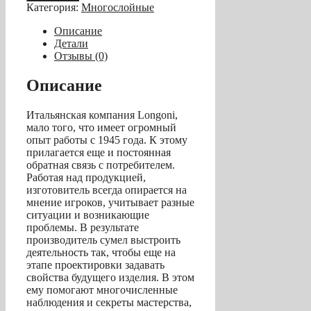
Профессиональная
Категория:
Многослойные
наклейка,
10
Описание
слоев,
Детали
Longoni
Отзывы (0)
Fuji
Sultan
Описание
14
мм,
Итальянская компания Longoni,
M
мало того, что имеет огромный
опыт работы с 1945 года. К этому
прилагается еще и постоянная
обратная связь с потребителем.
Работая над продукцией,
изготовитель всегда опирается на
мнение игроков, учитывает разные
ситуации и возникающие
проблемы. В результате
производитель сумел выстроить
деятельность так, чтобы еще на
этапе проектировки задавать
свойства будущего изделия. В этом
ему помогают многочисленные
наблюдения и секреты мастерства,