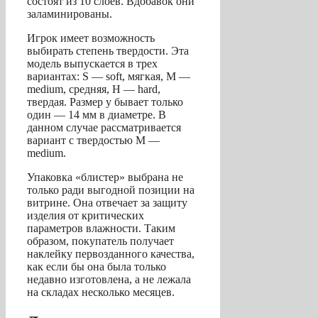
состоят из 10 слоев. Вдобавок они
заламинированы.
Игрок имеет возможность
выбирать степень твердости. Эта
модель выпускается в трех
вариантах: S — soft, мягкая, M —
medium, средняя, H — hard,
твердая. Размер у бывает только
один — 14 мм в диаметре. В
данном случае рассматривается
вариант с твердостью M —
medium.
Упаковка «блистер» выбрана не
только ради выгодной позиции на
витрине. Она отвечает за защиту
изделия от критических
параметров влажности. Таким
образом, покупатель получает
наклейку первозданного качества,
как если бы она была только
недавно изготовлена, а не лежала
на складах несколько месяцев.