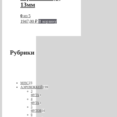
13мм
0
из 5
1947,00
₽
В корзину
Рубрики
MISC
23
АЭРОХОККЕЙ
239
3
ФУТА
3
4
ФУТА
3
5
ФУТОВ
14
6