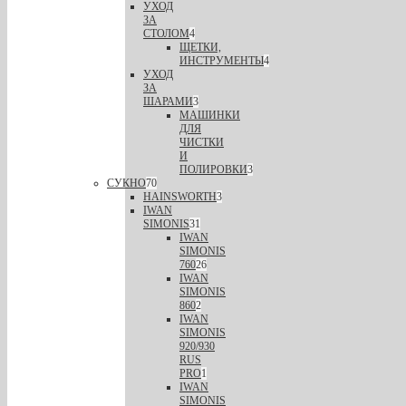
УХОД
ЗА
СТОЛОМ
4
ЩЕТКИ,
ИНСТРУМЕНТЫ
4
УХОД
ЗА
ШАРАМИ
3
МАШИНКИ
ДЛЯ
ЧИСТКИ
И
ПОЛИРОВКИ
3
СУКНО
70
HAINSWORTH
3
IWAN
SIMONIS
31
IWAN
SIMONIS
760
26
IWAN
SIMONIS
860
2
IWAN
SIMONIS
920/930
RUS
PRO
1
IWAN
SIMONIS