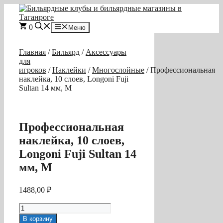
Перейти
к
содержимому
0
Меню
Главная
/
Бильярд
/
Аксессуары
для
игроков
/
Наклейки
/
Многослойные
/ Профессиональная
наклейка, 10 слоев, Longoni Fuji
Sultan 14 мм, M
Профессиональная
наклейка, 10 слоев,
Longoni Fuji Sultan 14
мм, M
1488,00
₽
Количество
товара
В корзину