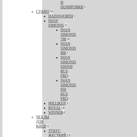
И
ПОЛИРОВКИ
3
СУКНО
70
HAINSWORTH
3
IWAN
SIMONIS
31
IWAN
SIMONIS
760
26
IWAN
SIMONIS
860
2
IWAN
SIMONIS
920/930
RUS
PRO
1
IWAN
SIMONIS
950
RUS
PRO
1
MILLIKEN
3
ROYAL
18
WINNER
4
ЧЕХЛЫ
ДЛЯ
КИЕВ
31
ТУБУС
ЖЕСТКИЙ
19