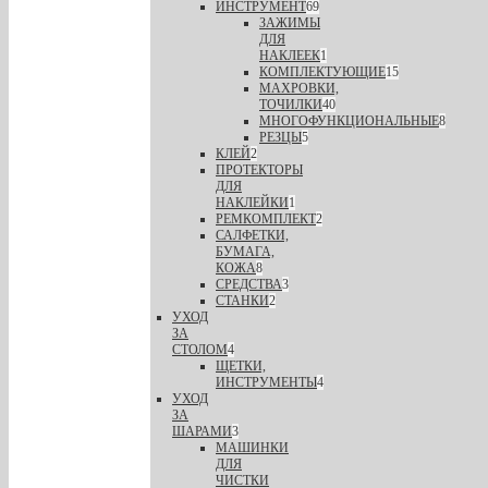
ИНСТРУМЕНТ
69
ЗАЖИМЫ
ДЛЯ
НАКЛЕЕК
1
КОМПЛЕКТУЮЩИЕ
15
МАХРОВКИ,
ТОЧИЛКИ
40
МНОГОФУНКЦИОНАЛЬНЫЕ
8
РЕЗЦЫ
5
КЛЕЙ
2
ПРОТЕКТОРЫ
ДЛЯ
НАКЛЕЙКИ
1
РЕМКОМПЛЕКТ
2
САЛФЕТКИ,
БУМАГА,
КОЖА
8
СРЕДСТВА
3
СТАНКИ
2
УХОД
ЗА
СТОЛОМ
4
ЩЕТКИ,
ИНСТРУМЕНТЫ
4
УХОД
ЗА
ШАРАМИ
3
МАШИНКИ
ДЛЯ
ЧИСТКИ