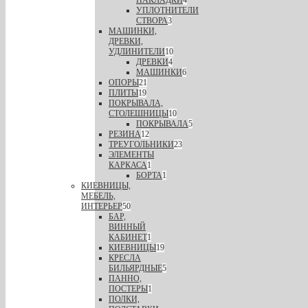
УПЛОТНИТЕЛИ
СТВОРА
3
МАШИНКИ,
ДРЕВКИ,
УДЛИНИТЕЛИ
10
ДРЕВКИ
4
МАШИНКИ
6
ОПОРЫ
21
ПЛИТЫ
19
ПОКРЫВАЛА,
СТОЛЕШНИЦЫ
10
ПОКРЫВАЛА
5
РЕЗИНА
12
ТРЕУГОЛЬНИКИ
23
ЭЛЕМЕНТЫ
КАРКАСА
1
БОРТА
1
КИЕВНИЦЫ,
МЕБЕЛЬ,
ИНТЕРЬЕР
50
БАР,
ВИННЫЙ
КАБИНЕТ
1
КИЕВНИЦЫ
19
КРЕСЛА
БИЛЬЯРДНЫЕ
5
ПАННО,
ПОСТЕРЫ
1
ПОЛКИ,