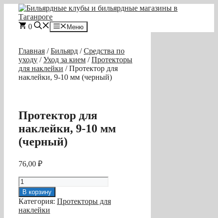
Перейти
к
содержимому
0
Меню
Главная
/
Бильярд
/
Средства по
уходу
/
Уход за кием
/
Протекторы
для наклейки
/ Протектор для
наклейки, 9-10 мм (черный)
Протектор для
наклейки, 9-10 мм
(черный)
76,00
₽
Количество
товара
В корзину
Протектор
Категория:
Протекторы для
для
наклейки
наклейки,