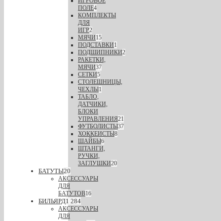
ИГРОВОЕ
ПОЛЕ
4
КОМПЛЕКТЫ
ДЛЯ
ИГР
2
МЯЧИ
15
ПОДСТАВКИ
1
ПОДШИПНИКИ
2
РАКЕТКИ,
МЯЧИ
37
СЕТКИ
5
СТОЛЕШНИЦЫ,
ЧЕХЛЫ
1
ТАБЛО,
ДАТЧИКИ,
БЛОКИ
УПРАВЛЕНИЯ
21
ФУТБОЛИСТЫ
37
ХОККЕИСТЫ
8
ШАЙБЫ
6
ШТАНГИ,
РУЧКИ,
ЗАГЛУШКИ
20
БАТУТЫ
20
АКСЕССУАРЫ
ДЛЯ
БАТУТОВ
16
БИЛЬЯРД
1 284
АКСЕССУАРЫ
ДЛЯ