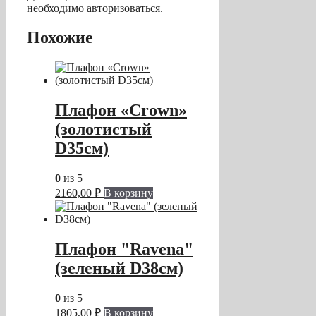
необходимо
авторизоваться
.
Похожие
Плафон «Crown»
(золотистый
D35см)
0
из 5
2160,00
₽
В корзину
Плафон "Ravena"
(зеленый D38см)
0
из 5
1805,00
₽
В корзину