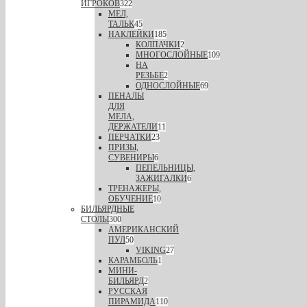
ИГРОКОВ
322
МЕЛ,
ТАЛЬК
45
НАКЛЕЙКИ
185
КОЛПАЧКИ
2
МНОГОСЛОЙНЫЕ
109
НА
РЕЗЬБЕ
2
ОДНОСЛОЙНЫЕ
69
ПЕНАЛЫ
ДЛЯ
МЕЛА,
ДЕРЖАТЕЛИ
11
ПЕРЧАТКИ
23
ПРИЗЫ,
СУВЕНИРЫ
6
ПЕПЕЛЬНИЦЫ,
ЗАЖИГАЛКИ
6
ТРЕНАЖЕРЫ,
ОБУЧЕНИЕ
10
БИЛЬЯРДНЫЕ
СТОЛЫ
300
АМЕРИКАНСКИЙ
ПУЛ
50
VIKING
27
КАРАМБОЛЬ
1
МИНИ-
БИЛЬЯРД
2
РУССКАЯ
ПИРАМИДА
110