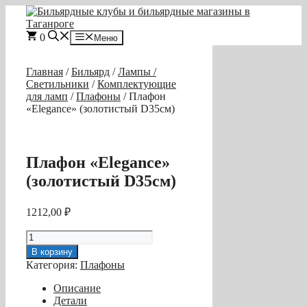
Перейти
к
содержимому
0
Меню
Главная
/
Бильярд
/
Лампы /
Светильники
/
Комплектующие
для ламп
/
Плафоны
/ Плафон
«Elegance» (золотистый D35см)
Плафон «Elegance»
(золотистый D35см)
1212,00
₽
Количество
товара
В корзину
Плафон
Категория:
Плафоны
«Elegance»
(золотистый
Описание
D35см)
Детали