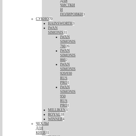
ДЛЯ
ЧИСТКИ
И
ПОЛИРОВКИ
3
СУКНО
70
HAINSWORTH
3
IWAN
SIMONIS
31
IWAN
SIMONIS
760
26
IWAN
SIMONIS
860
2
IWAN
SIMONIS
920/930
RUS
PRO
1
IWAN
SIMONIS
950
RUS
PRO
1
MILLIKEN
3
ROYAL
18
WINNER
4
ЧЕХЛЫ
ДЛЯ
КИЕВ
31