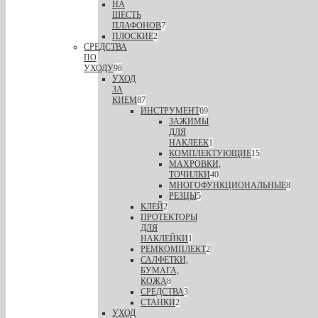
НА
ШЕСТЬ
ПЛАФОНОВ
7
ПЛОСКИЕ
2
СРЕДСТВА
ПО
УХОДУ
98
УХОД
ЗА
КИЕМ
87
ИНСТРУМЕНТ
69
ЗАЖИМЫ
ДЛЯ
НАКЛЕЕК
1
КОМПЛЕКТУЮЩИЕ
15
МАХРОВКИ,
ТОЧИЛКИ
40
МНОГОФУНКЦИОНАЛЬНЫЕ
8
РЕЗЦЫ
5
КЛЕЙ
2
ПРОТЕКТОРЫ
ДЛЯ
НАКЛЕЙКИ
1
РЕМКОМПЛЕКТ
2
САЛФЕТКИ,
БУМАГА,
КОЖА
8
СРЕДСТВА
3
СТАНКИ
2
УХОД