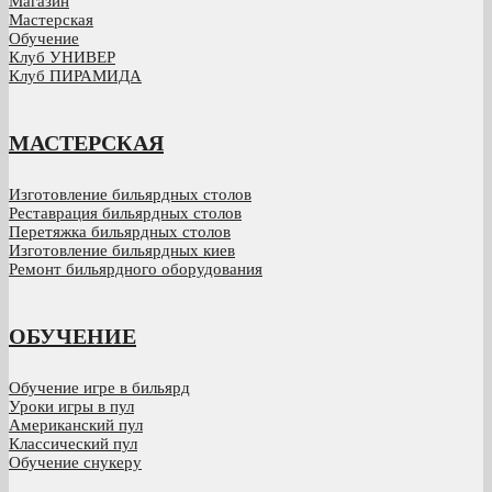
Магазин
Мастерская
Обучение
Клуб УНИВЕР
Клуб ПИРАМИДА
МАСТЕРСКАЯ
Изготовление бильярдных столов
Реставрация бильярдных столов
Перетяжка бильярдных столов
Изготовление бильярдных киев
Ремонт бильярдного оборудования
ОБУЧЕНИЕ
Обучение игре в бильярд
Уроки игры в пул
Американский пул
Классический пул
Обучение снукеру