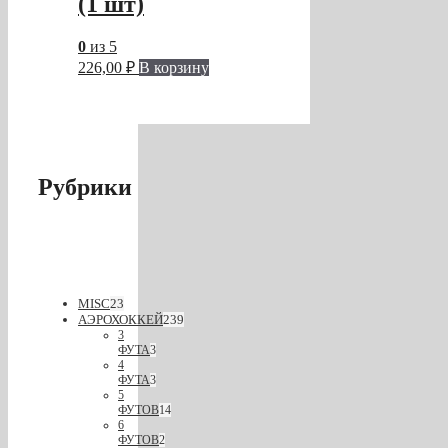
(1 шт)
0
из 5
226,00
₽
В корзину
Рубрики
MISC
23
АЭРОХОККЕЙ
239
3
ФУТА
3
4
ФУТА
3
5
ФУТОВ
14
6
ФУТОВ
2