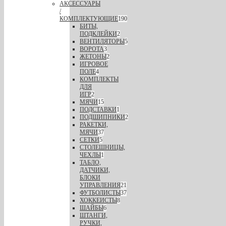
АКСЕССУАРЫ
/
КОМПЛЕКТУЮЩИЕ
190
БИТЫ,
ПОДКЛЕЙКИ
2
ВЕНТИЛЯТОРЫ
5
ВОРОТА
3
ЖЕТОНЫ
2
ИГРОВОЕ
ПОЛЕ
4
КОМПЛЕКТЫ
ДЛЯ
ИГР
2
МЯЧИ
15
ПОДСТАВКИ
1
ПОДШИПНИКИ
2
РАКЕТКИ,
МЯЧИ
37
СЕТКИ
5
СТОЛЕШНИЦЫ,
ЧЕХЛЫ
1
ТАБЛО,
ДАТЧИКИ,
БЛОКИ
УПРАВЛЕНИЯ
21
ФУТБОЛИСТЫ
37
ХОККЕИСТЫ
8
ШАЙБЫ
6
ШТАНГИ,
РУЧКИ,