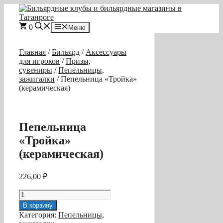
Перейти
к
содержимому
0
Меню
Главная
/
Бильярд
/
Аксессуары
для игроков
/
Призы,
сувениры
/
Пепельницы,
зажигалки
/ Пепельница «Тройка»
(керамическая)
Пепельница
«Тройка»
(керамическая)
226,00
₽
Количество
товара
В корзину
Пепельница
Категория:
Пепельницы,
«Тройка»