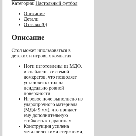
Настольный
Категория:
Настольный футбол
футбол
(кикер)
Описание
«Roma
Детали
VI»
Отзывы (0)
(140x76x87
см,
Описание
серо-
черный)
Стол может ипользоваться в
детских и игровых комнатах.
Ноги изготовлены из МДФ,
и снабжены системой
домкратов, что позволяет
установить стол на
неидеально ровной
поверхности.
Игровое поле выполнено из
ударопрочного материала
(МДФ 9 мм), что придает
ему дополнительную
стойкость к царапинам.
Конструкция усилена
металлическими стержнями,