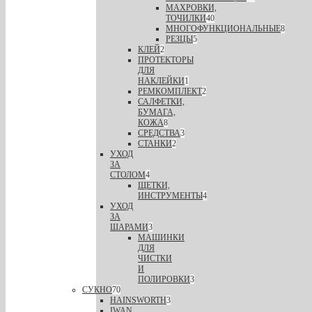
МАХРОВКИ,
ТОЧИЛКИ
40
МНОГОФУНКЦИОНАЛЬНЫЕ
8
РЕЗЦЫ
5
КЛЕЙ
2
ПРОТЕКТОРЫ
ДЛЯ
НАКЛЕЙКИ
1
РЕМКОМПЛЕКТ
2
САЛФЕТКИ,
БУМАГА,
КОЖА
8
СРЕДСТВА
3
СТАНКИ
2
УХОД
ЗА
СТОЛОМ
4
ЩЕТКИ,
ИНСТРУМЕНТЫ
4
УХОД
ЗА
ШАРАМИ
3
МАШИНКИ
ДЛЯ
ЧИСТКИ
И
ПОЛИРОВКИ
3
СУКНО
70
HAINSWORTH
3
IWAN