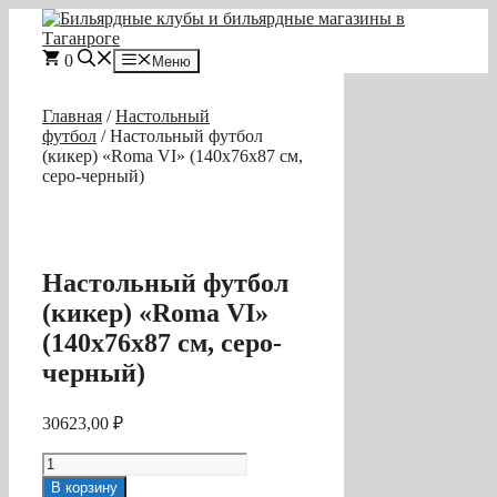
Перейти
к
содержимому
0
Меню
Главная
/
Настольный
футбол
/ Настольный футбол
(кикер) «Roma VI» (140x76x87 см,
серо-черный)
Настольный футбол
(кикер) «Roma VI»
(140x76x87 см, серо-
черный)
30623,00
₽
Количество
товара
В корзину