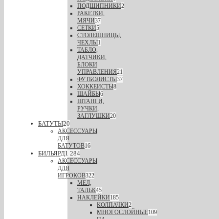
ПОДШИПНИКИ
2
РАКЕТКИ,
МЯЧИ
37
СЕТКИ
5
СТОЛЕШНИЦЫ,
ЧЕХЛЫ
1
ТАБЛО,
ДАТЧИКИ,
БЛОКИ
УПРАВЛЕНИЯ
21
ФУТБОЛИСТЫ
37
ХОККЕИСТЫ
8
ШАЙБЫ
6
ШТАНГИ,
РУЧКИ,
ЗАГЛУШКИ
20
БАТУТЫ
20
АКСЕССУАРЫ
ДЛЯ
БАТУТОВ
16
БИЛЬЯРД
1 284
АКСЕССУАРЫ
ДЛЯ
ИГРОКОВ
322
МЕЛ,
ТАЛЬК
45
НАКЛЕЙКИ
185
КОЛПАЧКИ
2
МНОГОСЛОЙНЫЕ
109