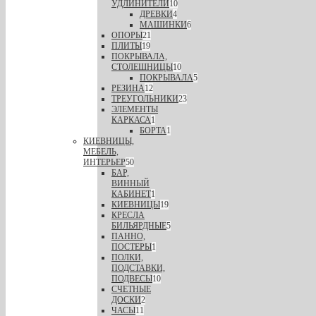
УДЛИНИТЕЛИ
10
ДРЕВКИ
4
МАШИНКИ
6
ОПОРЫ
21
ПЛИТЫ
19
ПОКРЫВАЛА,
СТОЛЕШНИЦЫ
10
ПОКРЫВАЛА
5
РЕЗИНА
12
ТРЕУГОЛЬНИКИ
23
ЭЛЕМЕНТЫ
КАРКАСА
1
БОРТА
1
КИЕВНИЦЫ,
МЕБЕЛЬ,
ИНТЕРЬЕР
50
БАР,
ВИННЫЙ
КАБИНЕТ
1
КИЕВНИЦЫ
19
КРЕСЛА
БИЛЬЯРДНЫЕ
5
ПАННО,
ПОСТЕРЫ
1
ПОЛКИ,
ПОДСТАВКИ,
ПОДВЕСЫ
10
СЧЕТНЫЕ
ДОСКИ
2
ЧАСЫ
11