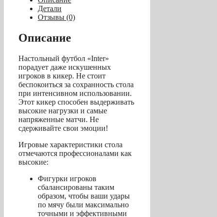
«Inter»
Детали
(148.5
Отзывы (0)
х
78
Описание
х
90
Настольный футбол «Inter»
см,
порадует даже искушенных
черный)
игроков в кикер. Не стоит
беспокоиться за сохранность стола
при интенсивном использовании.
Этот кикер способен выдерживать
высокие нагрузки и самые
напряженные матчи. Не
сдерживайте свои эмоции!
Игровые характеристики стола
отмечаются профессионалами как
высокие:
Фигурки игроков
сбалансированы таким
образом, чтобы ваши удары
по мячу были максимально
точными и эффективными