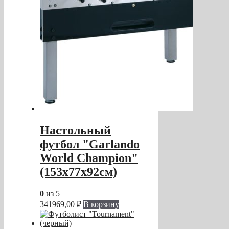
Настольный
футбол "Garlando
World Champion"
(153x77x92см)
0
из 5
341969,00
₽
В корзину