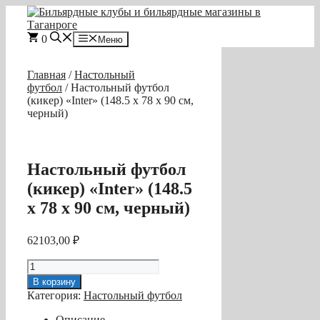
Перейти
к
содержимому
0
Меню
Главная
/
Настольный
футбол
/ Настольный футбол
(кикер) «Inter» (148.5 х 78 х 90 см,
черный)
Настольный футбол
(кикер) «Inter» (148.5
х 78 х 90 см, черный)
62103,00
₽
Количество
товара
В корзину
Настольный
Категория:
Настольный футбол
футбол
(кикер)
Описание