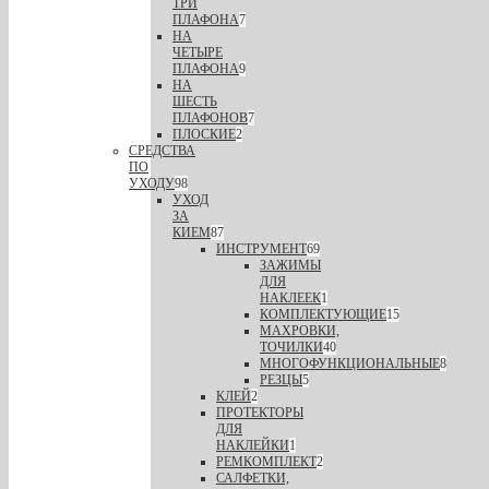
ТРИ
ПЛАФОНА
7
НА
ЧЕТЫРЕ
ПЛАФОНА
9
НА
ШЕСТЬ
ПЛАФОНОВ
7
ПЛОСКИЕ
2
СРЕДСТВА
ПО
УХОДУ
98
УХОД
ЗА
КИЕМ
87
ИНСТРУМЕНТ
69
ЗАЖИМЫ
ДЛЯ
НАКЛЕЕК
1
КОМПЛЕКТУЮЩИЕ
15
МАХРОВКИ,
ТОЧИЛКИ
40
МНОГОФУНКЦИОНАЛЬНЫЕ
8
РЕЗЦЫ
5
КЛЕЙ
2
ПРОТЕКТОРЫ
ДЛЯ
НАКЛЕЙКИ
1
РЕМКОМПЛЕКТ
2
САЛФЕТКИ,