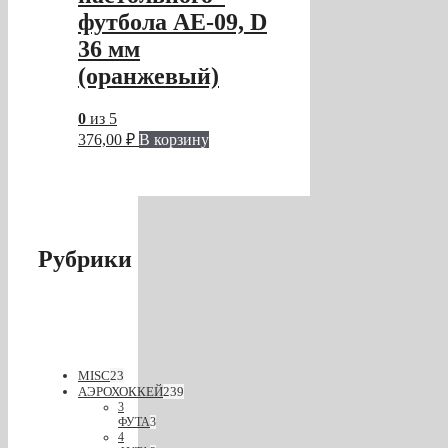
футбола AE-09, D
36 мм
(оранжевый)
0
из 5
376,00
₽
В корзину
Рубрики
MISC
23
АЭРОХОККЕЙ
239
3
ФУТА
3
4