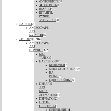
ФУТБОЛИСТЫ
37
ХОККЕИСТЫ
8
ШАЙБЫ
6
ШТАНГИ,
РУЧКИ,
ЗАГЛУШКИ
20
БАТУТЫ
20
АКСЕССУАРЫ
ДЛЯ
БАТУТОВ
16
БИЛЬЯРД
1 284
АКСЕССУАРЫ
ДЛЯ
ИГРОКОВ
322
МЕЛ,
ТАЛЬК
45
НАКЛЕЙКИ
185
КОЛПАЧКИ
2
МНОГОСЛОЙНЫЕ
109
НА
РЕЗЬБЕ
2
ОДНОСЛОЙНЫЕ
69
ПЕНАЛЫ
ДЛЯ
МЕЛА,
ДЕРЖАТЕЛИ
11
ПЕРЧАТКИ
23
ПРИЗЫ,
СУВЕНИРЫ
6
ПЕПЕЛЬНИЦЫ,