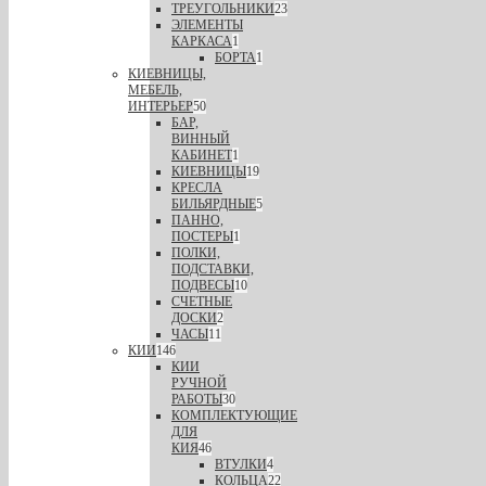
ТРЕУГОЛЬНИКИ
23
ЭЛЕМЕНТЫ
КАРКАСА
1
БОРТА
1
КИЕВНИЦЫ,
МЕБЕЛЬ,
ИНТЕРЬЕР
50
БАР,
ВИННЫЙ
КАБИНЕТ
1
КИЕВНИЦЫ
19
КРЕСЛА
БИЛЬЯРДНЫЕ
5
ПАННО,
ПОСТЕРЫ
1
ПОЛКИ,
ПОДСТАВКИ,
ПОДВЕСЫ
10
СЧЕТНЫЕ
ДОСКИ
2
ЧАСЫ
11
КИИ
146
КИИ
РУЧНОЙ
РАБОТЫ
30
КОМПЛЕКТУЮЩИЕ
ДЛЯ
КИЯ
46
ВТУЛКИ
4
КОЛЬЦА
22