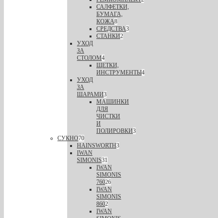
САЛФЕТКИ,
БУМАГА,
КОЖА
8
СРЕДСТВА
3
СТАНКИ
2
УХОД
ЗА
СТОЛОМ
4
ЩЕТКИ,
ИНСТРУМЕНТЫ
4
УХОД
ЗА
ШАРАМИ
3
МАШИНКИ
ДЛЯ
ЧИСТКИ
И
ПОЛИРОВКИ
3
СУКНО
70
HAINSWORTH
3
IWAN
SIMONIS
31
IWAN
SIMONIS
760
26
IWAN
SIMONIS
860
2
IWAN