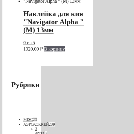
Наклейка для кия
"Navigator Alpha "
(M) 13мм
0
из 5
1920,00
₽
В корзину
Рубрики
MISC
23
АЭРОХОККЕЙ
239
3
ФУТА
3