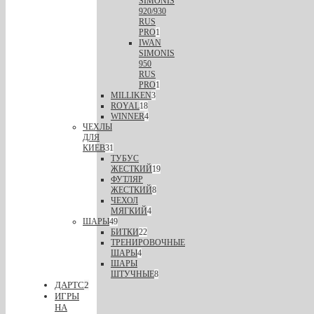
SIMONIS
920/930
RUS
PRO
1
IWAN
SIMONIS
950
RUS
PRO
1
MILLIKEN
3
ROYAL
18
WINNER
4
ЧЕХЛЫ
ДЛЯ
КИЕВ
31
ТУБУС
ЖЕСТКИЙ
19
ФУТЛЯР
ЖЕСТКИЙ
8
ЧЕХОЛ
МЯГКИЙ
4
ШАРЫ
49
БИТКИ
22
ТРЕНИРОВОЧНЫЕ
ШАРЫ
4
ШАРЫ
ШТУЧНЫЕ
8
ДАРТС
2
ИГРЫ
НА