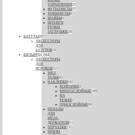
БЛОКИ
УПРАВЛЕНИЯ
21
ФУТБОЛИСТЫ
37
ХОККЕИСТЫ
8
ШАЙБЫ
6
ШТАНГИ,
РУЧКИ,
ЗАГЛУШКИ
20
БАТУТЫ
20
АКСЕССУАРЫ
ДЛЯ
БАТУТОВ
16
БИЛЬЯРД
1 284
АКСЕССУАРЫ
ДЛЯ
ИГРОКОВ
322
МЕЛ,
ТАЛЬК
45
НАКЛЕЙКИ
185
КОЛПАЧКИ
2
МНОГОСЛОЙНЫЕ
109
НА
РЕЗЬБЕ
2
ОДНОСЛОЙНЫЕ
69
ПЕНАЛЫ
ДЛЯ
МЕЛА,
ДЕРЖАТЕЛИ
11
ПЕРЧАТКИ
23
ПРИЗЫ,