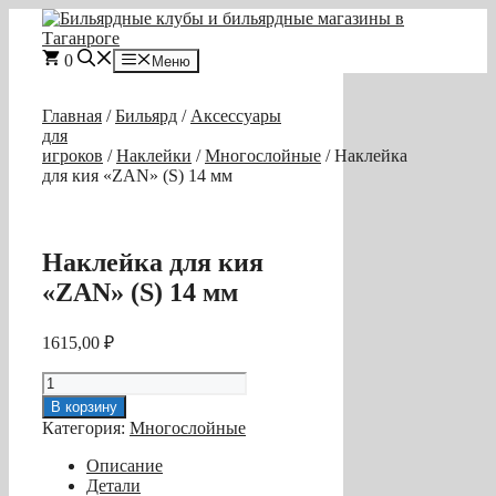
Перейти
к
содержимому
0
Меню
Главная
/
Бильярд
/
Аксессуары
для
игроков
/
Наклейки
/
Многослойные
/ Наклейка
для кия «ZAN» (S) 14 мм
Наклейка для кия
«ZAN» (S) 14 мм
1615,00
₽
Количество
товара
В корзину
Наклейка
Категория:
Многослойные
для
кия
Описание
«ZAN»
Детали