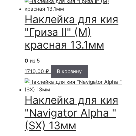
Наклейка для кия
"Гриза II" (M)
красная 13.1мм
0
из 5
1710,00
₽
В корзину
Наклейка для кия
"Navigator Alpha "
(SX) 13мм