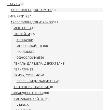
БАТУТЫ
20
АКСЕССУАРЫ ДЛЯ БАТУТОВ
16
БИЛЬЯРД
1 284
АКСЕССУАРЫ ДЛЯ ИГРОКОВ
322
МЕЛ, ТАЛЬК
45
НАКЛЕЙКИ
185
КОЛПАЧКИ
2
МНОГОСЛОЙНЫЕ
109
НА РЕЗЬБЕ
2
ОДНОСЛОЙНЫЕ
69
ПЕНАЛЫ ДЛЯ МЕЛА, ДЕРЖАТЕЛИ
11
ПЕРЧАТКИ
23
ПРИЗЫ, СУВЕНИРЫ
6
ПЕПЕЛЬНИЦЫ, ЗАЖИГАЛКИ
6
ТРЕНАЖЕРЫ, ОБУЧЕНИЕ
10
БИЛЬЯРДНЫЕ СТОЛЫ
300
АМЕРИКАНСКИЙ ПУЛ
50
VIKING
27