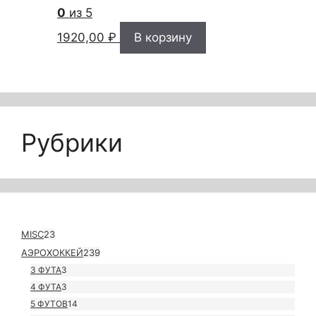
0
из 5
1920,00
₽
В корзину
Рубрики
MISC
23
АЭРОХОККЕЙ
239
3 ФУТА
3
4 ФУТА
3
5 ФУТОВ
14