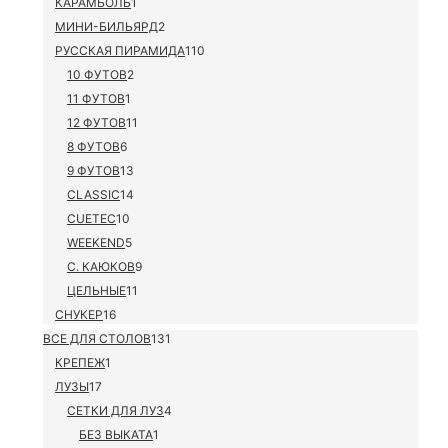
КАРАМБОЛЬ
1
МИНИ-БИЛЬЯРД
2
РУССКАЯ ПИРАМИДА
110
10 ФУТОВ
2
11 ФУТОВ
1
12 ФУТОВ
11
8 ФУТОВ
6
9 ФУТОВ
13
CLASSIC
14
CUETEC
10
WEEKEND
5
С. КАЮКОВ
9
ЦЕЛЬНЫЕ
11
СНУКЕР
16
ВСЕ ДЛЯ СТОЛОВ
131
КРЕПЕЖ
1
ЛУЗЫ
17
СЕТКИ ДЛЯ ЛУЗ
4
БЕЗ ВЫКАТА
1