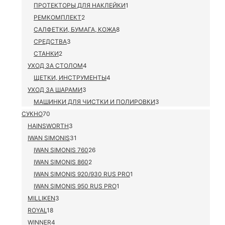
ПРОТЕКТОРЫ ДЛЯ НАКЛЕЙКИ
1
РЕМКОМПЛЕКТ
2
САЛФЕТКИ, БУМАГА, КОЖА
8
СРЕДСТВА
3
СТАНКИ
2
УХОД ЗА СТОЛОМ
4
ЩЕТКИ, ИНСТРУМЕНТЫ
4
УХОД ЗА ШАРАМИ
3
МАШИНКИ ДЛЯ ЧИСТКИ И ПОЛИРОВКИ
3
СУКНО
70
HAINSWORTH
3
IWAN SIMONIS
31
IWAN SIMONIS 760
26
IWAN SIMONIS 860
2
IWAN SIMONIS 920/930 RUS PRO
1
IWAN SIMONIS 950 RUS PRO
1
MILLIKEN
3
ROYAL
18
WINNER
4