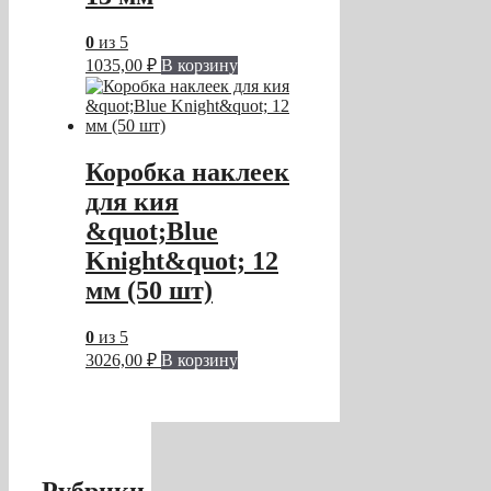
0
из 5
1035,00
₽
В корзину
Коробка наклеек
для кия
&quot;Blue
Knight&quot; 12
мм (50 шт)
0
из 5
3026,00
₽
В корзину
Рубрики