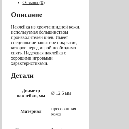
Pro»
Отзывы (0)
12.5
мм
Описание
Наклейка из хромтаннидной кожи,
используемая большинством
производителей киев. Имеет
специальное защитное покрытие,
которое перед игрой необходимо
снять. Надежная наклейка с
хорошими игровыми
характеристиками.
Детали
Диаметр
Ø 12,5 мм
наклейки, мм
пресованная
Материал
кожа