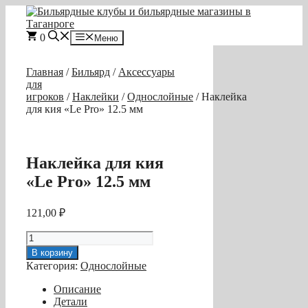
Перейти
к
содержимому
0
Меню
Главная
/
Бильярд
/
Аксессуары
для
игроков
/
Наклейки
/
Однослойные
/ Наклейка
для кия «Le Pro» 12.5 мм
Наклейка для кия
«Le Pro» 12.5 мм
121,00
₽
Количество
товара
В корзину
Наклейка
Категория:
Однослойные
для
кия
Описание
«Le
Детали