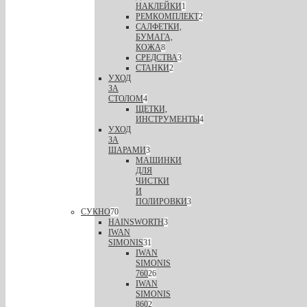
НАКЛЕЙКИ
1
РЕМКОМПЛЕКТ
2
САЛФЕТКИ,
БУМАГА,
КОЖА
8
СРЕДСТВА
3
СТАНКИ
2
УХОД
ЗА
СТОЛОМ
4
ЩЕТКИ,
ИНСТРУМЕНТЫ
4
УХОД
ЗА
ШАРАМИ
3
МАШИНКИ
ДЛЯ
ЧИСТКИ
И
ПОЛИРОВКИ
3
СУКНО
70
HAINSWORTH
3
IWAN
SIMONIS
31
IWAN
SIMONIS
760
26
IWAN
SIMONIS
860
2