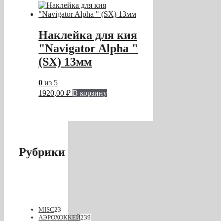
Наклейка для кия
"Navigator Alpha "
(SX) 13мм
0
из 5
1920,00
₽
В корзину
Рубрики
MISC
23
АЭРОХОККЕЙ
239