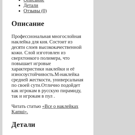
«Kamui
Детали
Black»
Отзывы (0)
(M)
13
Описание
мм
Профессиональная многослойная
наклейка для кия. Состоит из
десяти слоев высококачественной
кожи. Слой изготовлен из
сверхтонкого полимера, что
повышает игровые
характеристики наклейки и её
износоустойчивость.М-наклейка
средней жесткости, универсальная
по своей сути.Отлично подойдет
как игрокам в русскую пирамиду,
так и игрокам в пул .
Читать статью
«Все о наклейках
Kamui».
Детали