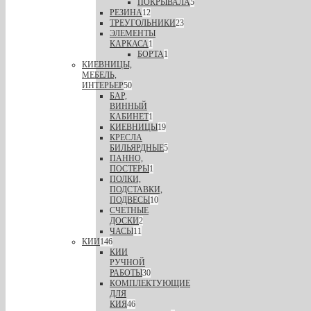
ПОКРЫВАЛА
5
РЕЗИНА
12
ТРЕУГОЛЬНИКИ
23
ЭЛЕМЕНТЫ
КАРКАСА
1
БОРТА
1
КИЕВНИЦЫ,
МЕБЕЛЬ,
ИНТЕРЬЕР
50
БАР,
ВИННЫЙ
КАБИНЕТ
1
КИЕВНИЦЫ
19
КРЕСЛА
БИЛЬЯРДНЫЕ
5
ПАННО,
ПОСТЕРЫ
1
ПОЛКИ,
ПОДСТАВКИ,
ПОДВЕСЫ
10
СЧЕТНЫЕ
ДОСКИ
2
ЧАСЫ
11
КИИ
146
КИИ
РУЧНОЙ
РАБОТЫ
30
КОМПЛЕКТУЮЩИЕ
ДЛЯ
КИЯ
46