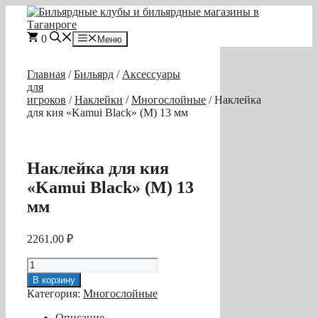
Перейти
к
содержимому
0
Меню
Главная
/
Бильярд
/
Аксессуары
для
игроков
/
Наклейки
/
Многослойные
/ Наклейка
для кия «Kamui Black» (M) 13 мм
Наклейка для кия
«Kamui Black» (M) 13
мм
2261,00
₽
Количество
товара
В корзину
Наклейка
Категория:
Многослойные
для
кия
Описание