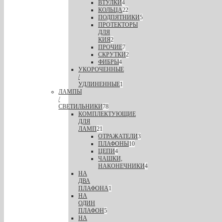
ВТУЛКИ
4
КОЛЬЦА
22
ПОДПЯТНИКИ
5
ПРОТЕКТОРЫ
ДЛЯ
КИЯ
2
ПРОЧИЕ
7
СКРУТКИ
2
ФИБРЫ
4
УКОРОЧЕННЫЕ
/
УДЛИНЕННЫЕ
1
ЛАМПЫ
/
СВЕТИЛЬНИКИ
78
КОМПЛЕКТУЮЩИЕ
ДЛЯ
ЛАМП
21
ОТРАЖАТЕЛИ
3
ПЛАФОНЫ
10
ЦЕПИ
4
ЧАШКИ,
НАКОНЕЧНИКИ
4
НА
ДВА
ПЛАФОНА
1
НА
ОДИН
ПЛАФОН
5
НА