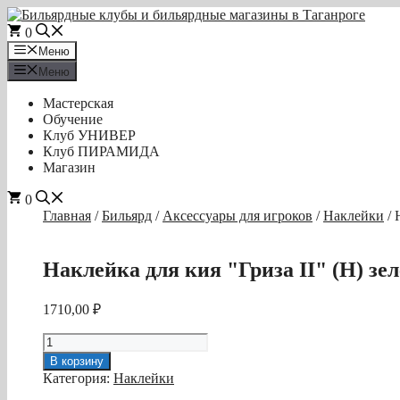
Перейти
к
0
содержимому
Меню
Меню
Мастерская
Обучение
Клуб УНИВЕР
Клуб ПИРАМИДА
Магазин
0
Главная
/
Бильярд
/
Аксессуары для игроков
/
Наклейки
/ 
Наклейка для кия "Гриза II" (H) зе
1710,00
₽
Количество
товара
В корзину
Наклейка
Категория:
Наклейки
для