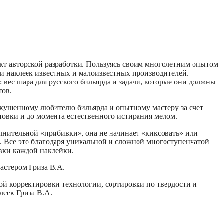
кт авторской разработки. Пользуясь своим многолетним опытом
тки наклеек известных и малоизвестных производителей.
вес шара для русского бильярда и задачи, которые они должны
тов.
скушенному любителю бильярда и опытному мастеру за счет
ановки и до момента естественного истирания мелом.
олнительной «прибивки», она не начинает «киксовать» или
. Все это благодаря уникальной и сложной многоступенчатой
вки каждой наклейки.
астером Гриза В.А.
ной корректировки технологии, сортировки по твердости и
леек Гриза В.А.