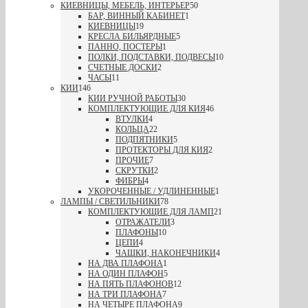
КИЕВНИЦЫ, МЕБЕЛЬ, ИНТЕРЬЕР
50
БАР, ВИННЫЙ КАБИНЕТ
1
КИЕВНИЦЫ
19
КРЕСЛА БИЛЬЯРДНЫЕ
5
ПАННО, ПОСТЕРЫ
1
ПОЛКИ, ПОДСТАВКИ, ПОДВЕСЫ
10
СЧЕТНЫЕ ДОСКИ
2
ЧАСЫ
11
КИИ
146
КИИ РУЧНОЙ РАБОТЫ
30
КОМПЛЕКТУЮЩИЕ ДЛЯ КИЯ
46
ВТУЛКИ
4
КОЛЬЦА
22
ПОДПЯТНИКИ
5
ПРОТЕКТОРЫ ДЛЯ КИЯ
2
ПРОЧИЕ
7
СКРУТКИ
2
ФИБРЫ
4
УКОРОЧЕННЫЕ / УДЛИНЕННЫЕ
1
ЛАМПЫ / СВЕТИЛЬНИКИ
78
КОМПЛЕКТУЮЩИЕ ДЛЯ ЛАМП
21
ОТРАЖАТЕЛИ
3
ПЛАФОНЫ
10
ЦЕПИ
4
ЧАШКИ, НАКОНЕЧНИКИ
4
НА ДВА ПЛАФОНА
1
НА ОДИН ПЛАФОН
5
НА ПЯТЬ ПЛАФОНОВ
12
НА ТРИ ПЛАФОНА
7
НА ЧЕТЫРЕ ПЛАФОНА
9