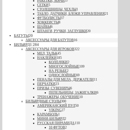
РАКЕТКИ, МЯЧИ
37
СЕТКИ
5
СТОЛЕШНИЦЫ, ЧЕХЛЫ
1
ТАБЛО, ДАТЧИКИ, БЛОКИ УПРАВЛЕНИЯ
21
ФУТБОЛИСТЫ
37
ХОККЕИСТЫ
8
ШАЙБЫ
6
ШТАНГИ, РУЧКИ, ЗАГЛУШКИ
20
БАТУТЫ
20
АКСЕССУАРЫ ДЛЯ БАТУТОВ
16
БИЛЬЯРД
1 284
АКСЕССУАРЫ ДЛЯ ИГРОКОВ
322
МЕЛ, ТАЛЬК
45
НАКЛЕЙКИ
185
КОЛПАЧКИ
2
МНОГОСЛОЙНЫЕ
109
НА РЕЗЬБЕ
2
ОДНОСЛОЙНЫЕ
69
ПЕНАЛЫ ДЛЯ МЕЛА, ДЕРЖАТЕЛИ
11
ПЕРЧАТКИ
23
ПРИЗЫ, СУВЕНИРЫ
6
ПЕПЕЛЬНИЦЫ, ЗАЖИГАЛКИ
6
ТРЕНАЖЕРЫ, ОБУЧЕНИЕ
10
БИЛЬЯРДНЫЕ СТОЛЫ
300
АМЕРИКАНСКИЙ ПУЛ
50
VIKING
27
КАРАМБОЛЬ
1
МИНИ-БИЛЬЯРД
2
РУССКАЯ ПИРАМИДА
110
10 ФУТОВ
2