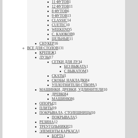
11 ФУТОВ
1
12 ФУТОВ
11
8 ФУТОВ
6
9 ФУТОВ
13
CLASSIC
14
CUETEC
10
WEEKEND
5
С. КАЮКОВ
9
ЦЕЛЬНЫЕ
11
СНУКЕР
16
ВСЕ ДЛЯ СТОЛОВ
131
КРЕПЕЖ
1
ЛУЗЫ
17
СЕТКИ ДЛЯ ЛУЗ
4
БЕЗ ВЫКАТА
1
С ВЫКАТОМ
3
СКАТЫ
1
СКОБЫ, НАКЛАДКИ
4
УПЛОТНИТЕЛИ СТВОРА
3
МАШИНКИ, ДРЕВКИ, УДЛИНИТЕЛИ
10
ДРЕВКИ
4
МАШИНКИ
6
ОПОРЫ
21
ПЛИТЫ
19
ПОКРЫВАЛА, СТОЛЕШНИЦЫ
10
ПОКРЫВАЛА
5
РЕЗИНА
12
ТРЕУГОЛЬНИКИ
23
ЭЛЕМЕНТЫ КАРКАСА
1
БОРТА
1