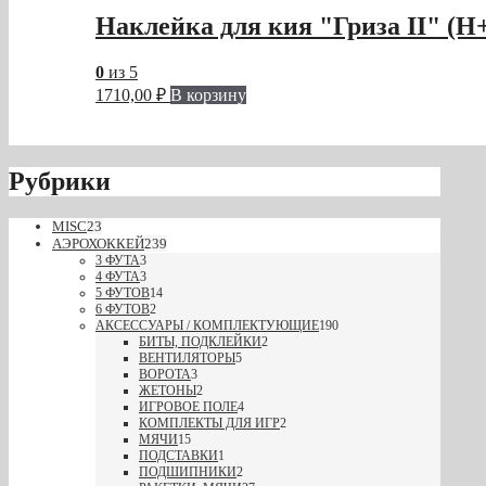
Наклейка для кия "Гриза II" (H+
0
из 5
1710,00
₽
В корзину
Рубрики
MISC
23
АЭРОХОККЕЙ
239
3 ФУТА
3
4 ФУТА
3
5 ФУТОВ
14
6 ФУТОВ
2
АКСЕССУАРЫ / КОМПЛЕКТУЮЩИЕ
190
БИТЫ, ПОДКЛЕЙКИ
2
ВЕНТИЛЯТОРЫ
5
ВОРОТА
3
ЖЕТОНЫ
2
ИГРОВОЕ ПОЛЕ
4
КОМПЛЕКТЫ ДЛЯ ИГР
2
МЯЧИ
15
ПОДСТАВКИ
1
ПОДШИПНИКИ
2