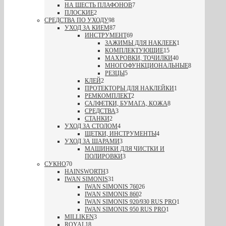
НА ШЕСТЬ ПЛАФОНОВ
7
ПЛОСКИЕ
2
СРЕДСТВА ПО УХОДУ
98
УХОД ЗА КИЕМ
87
ИНСТРУМЕНТ
69
ЗАЖИМЫ ДЛЯ НАКЛЕЕК
1
КОМПЛЕКТУЮЩИЕ
15
МАХРОВКИ, ТОЧИЛКИ
40
МНОГОФУНКЦИОНАЛЬНЫЕ
8
РЕЗЦЫ
5
КЛЕЙ
2
ПРОТЕКТОРЫ ДЛЯ НАКЛЕЙКИ
1
РЕМКОМПЛЕКТ
2
САЛФЕТКИ, БУМАГА, КОЖА
8
СРЕДСТВА
3
СТАНКИ
2
УХОД ЗА СТОЛОМ
4
ЩЕТКИ, ИНСТРУМЕНТЫ
4
УХОД ЗА ШАРАМИ
3
МАШИНКИ ДЛЯ ЧИСТКИ И
ПОЛИРОВКИ
3
СУКНО
70
HAINSWORTH
3
IWAN SIMONIS
31
IWAN SIMONIS 760
26
IWAN SIMONIS 860
2
IWAN SIMONIS 920/930 RUS PRO
1
IWAN SIMONIS 950 RUS PRO
1
MILLIKEN
3
ROYAL
18