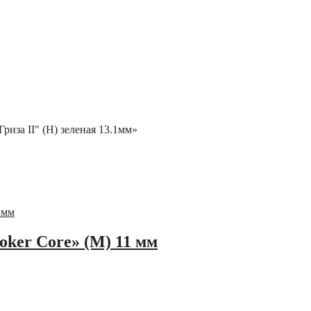
риза II" (H) зеленая 13.1мм»
oker Core» (M) 11 мм