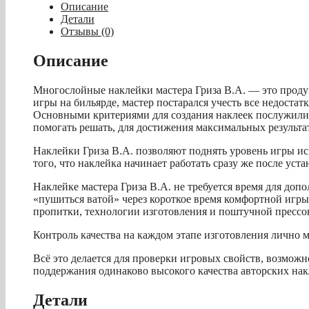
кия
Описание
"Гриза
Детали
II"
Отзывы (0)
(H)
зеленая
Описание
13.1мм
Многослойные наклейки мастера Гриза В.А. — это проду
игры на бильярде, мастер постарался учесть все недоста
Основными критериями для создания наклеек послужили: 
помогать решать, для достижения максимальных результа
Наклейки Гриза В.А. позволяют поднять уровень игры и
того, что наклейка начинает работать сразу же после уст
Наклейке мастера Гриза В.А. не требуется время для доп
«пушиться ватой» через короткое время комфортной игры
пропитки, технологии изготовления и поштучной прессо
Контроль качества на каждом этапе изготовления лично м
Всё это делается для проверки игровых свойств, возмож
поддержания одинаково высокого качества авторских нак
Детали