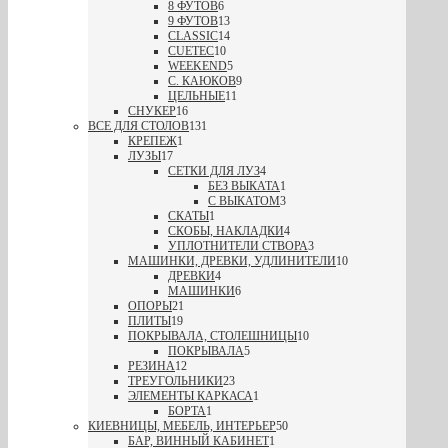
8 ФУТОВ
6
9 ФУТОВ
13
CLASSIC
14
CUETEC
10
WEEKEND
5
С. КАЮКОВ
9
ЦЕЛЬНЫЕ
11
СНУКЕР
16
ВСЕ ДЛЯ СТОЛОВ
131
КРЕПЕЖ
1
ЛУЗЫ
17
СЕТКИ ДЛЯ ЛУЗ
4
БЕЗ ВЫКАТА
1
С ВЫКАТОМ
3
СКАТЫ
1
СКОБЫ, НАКЛАДКИ
4
УПЛОТНИТЕЛИ СТВОРА
3
МАШИНКИ, ДРЕВКИ, УДЛИНИТЕЛИ
10
ДРЕВКИ
4
МАШИНКИ
6
ОПОРЫ
21
ПЛИТЫ
19
ПОКРЫВАЛА, СТОЛЕШНИЦЫ
10
ПОКРЫВАЛА
5
РЕЗИНА
12
ТРЕУГОЛЬНИКИ
23
ЭЛЕМЕНТЫ КАРКАСА
1
БОРТА
1
КИЕВНИЦЫ, МЕБЕЛЬ, ИНТЕРЬЕР
50
БАР, ВИННЫЙ КАБИНЕТ
1