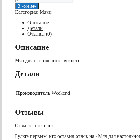
товара
В корзину
Мяч
Категория:
Мячи
для
настольного
Описание
футбола
Детали
AE-
Отзывы (0)
06
Pro,
Описание
профессиональный
D
Мяч для настольного футбола
35
мм
(красный)
Детали
Производитель
Weekend
Отзывы
Отзывов пока нет.
Будьте первым, кто оставил отзыв на «Мяч для настольн