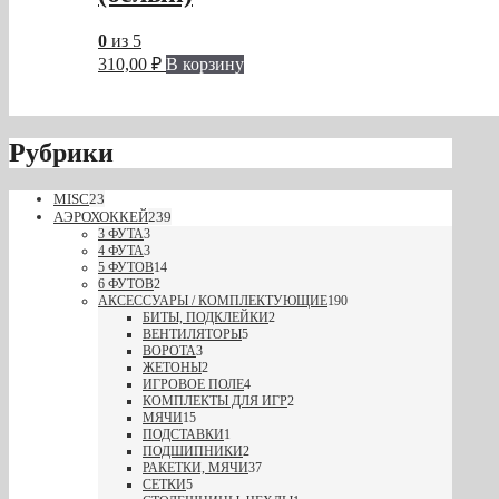
0
из 5
310,00
₽
В корзину
Рубрики
MISC
23
АЭРОХОККЕЙ
239
3 ФУТА
3
4 ФУТА
3
5 ФУТОВ
14
6 ФУТОВ
2
АКСЕССУАРЫ / КОМПЛЕКТУЮЩИЕ
190
БИТЫ, ПОДКЛЕЙКИ
2
ВЕНТИЛЯТОРЫ
5
ВОРОТА
3
ЖЕТОНЫ
2
ИГРОВОЕ ПОЛЕ
4
КОМПЛЕКТЫ ДЛЯ ИГР
2
МЯЧИ
15
ПОДСТАВКИ
1
ПОДШИПНИКИ
2
РАКЕТКИ, МЯЧИ
37
СЕТКИ
5