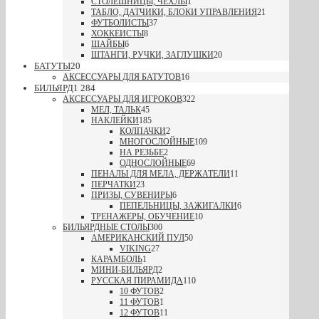
СТОЛЕШНИЦЫ, ЧЕХЛЫ
1
ТАБЛО, ДАТЧИКИ, БЛОКИ УПРАВЛЕНИЯ
21
ФУТБОЛИСТЫ
37
ХОККЕИСТЫ
8
ШАЙБЫ
6
ШТАНГИ, РУЧКИ, ЗАГЛУШКИ
20
БАТУТЫ
20
АКСЕССУАРЫ ДЛЯ БАТУТОВ
16
БИЛЬЯРД
1 284
АКСЕССУАРЫ ДЛЯ ИГРОКОВ
322
МЕЛ, ТАЛЬК
45
НАКЛЕЙКИ
185
КОЛПАЧКИ
2
МНОГОСЛОЙНЫЕ
109
НА РЕЗЬБЕ
2
ОДНОСЛОЙНЫЕ
69
ПЕНАЛЫ ДЛЯ МЕЛА, ДЕРЖАТЕЛИ
11
ПЕРЧАТКИ
23
ПРИЗЫ, СУВЕНИРЫ
6
ПЕПЕЛЬНИЦЫ, ЗАЖИГАЛКИ
6
ТРЕНАЖЕРЫ, ОБУЧЕНИЕ
10
БИЛЬЯРДНЫЕ СТОЛЫ
300
АМЕРИКАНСКИЙ ПУЛ
50
VIKING
27
КАРАМБОЛЬ
1
МИНИ-БИЛЬЯРД
2
РУССКАЯ ПИРАМИДА
110
10 ФУТОВ
2
11 ФУТОВ
1
12 ФУТОВ
11