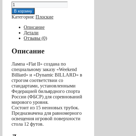
Количество
товара
В корзину
Лампа
Категория:
Плоские
плоская
люминесцентная
Описание
«Flat
Детали
II»
Отзывы (0)
(
300x120x7,5
Описание
см,
15
Лампа «Flat II» создана по
неон.
специальному заказу «Weekend
тр.,
Billiard» и «Dynamic BILLARD» в
зеленая)
строгом соответствии со
стандартами, установленными
Федерацией бильярдного спорта
России (ФБСР) для соревнований
мирового уровня.
Состоит из 15 неоновых трубок.
Предназначена для равномерного
освещения игровой поверхности
стола 12 футов.