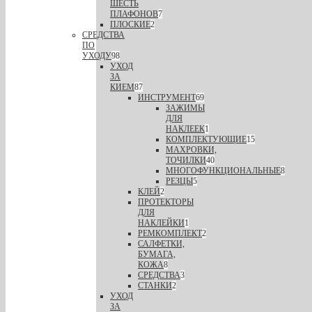
ШЕСТЬ
ПЛАФОНОВ
7
ПЛОСКИЕ
2
СРЕДСТВА
ПО
УХОДУ
98
УХОД
ЗА
КИЕМ
87
ИНСТРУМЕНТ
69
ЗАЖИМЫ
ДЛЯ
НАКЛЕЕК
1
КОМПЛЕКТУЮЩИЕ
15
МАХРОВКИ,
ТОЧИЛКИ
40
МНОГОФУНКЦИОНАЛЬНЫЕ
8
РЕЗЦЫ
5
КЛЕЙ
2
ПРОТЕКТОРЫ
ДЛЯ
НАКЛЕЙКИ
1
РЕМКОМПЛЕКТ
2
САЛФЕТКИ,
БУМАГА,
КОЖА
8
СРЕДСТВА
3
СТАНКИ
2
УХОД
ЗА