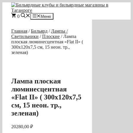
Перейти
к
содержимому
0
Меню
Главная
/
Бильярд
/
Лампы /
Светильники
/
Плоские
/ Лампа
плоская люминесцентная «Flat II» (
300x120x7,5 см, 15 неон. тр.,
зеленая)
Лампа плоская
люминесцентная
«Flat II» ( 300x120x7,5
см, 15 неон. тр.,
зеленая)
20280,00
₽