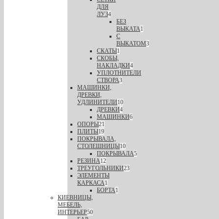
ДЛЯ
ЛУЗ
4
БЕЗ
ВЫКАТА
1
С
ВЫКАТОМ
3
СКАТЫ
1
СКОБЫ,
НАКЛАДКИ
4
УПЛОТНИТЕЛИ
СТВОРА
3
МАШИНКИ,
ДРЕВКИ,
УДЛИНИТЕЛИ
10
ДРЕВКИ
4
МАШИНКИ
6
ОПОРЫ
21
ПЛИТЫ
19
ПОКРЫВАЛА,
СТОЛЕШНИЦЫ
10
ПОКРЫВАЛА
5
РЕЗИНА
12
ТРЕУГОЛЬНИКИ
23
ЭЛЕМЕНТЫ
КАРКАСА
1
БОРТА
1
КИЕВНИЦЫ,
МЕБЕЛЬ,
ИНТЕРЬЕР
50