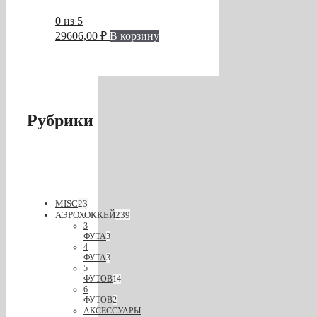
0
из 5
29606,00
₽
В корзину
Рубрики
MISC
23
АЭРОХОККЕЙ
239
3
ФУТА
3
4
ФУТА
3
5
ФУТОВ
14
6
ФУТОВ
2
АКСЕССУАРЫ