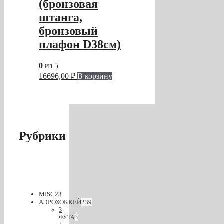
(бронзовая
штанга,
бронзовый
плафон D38см)
0
из 5
16696,00
₽
В корзину
Рубрики
MISC
23
АЭРОХОККЕЙ
239
3
ФУТА
3