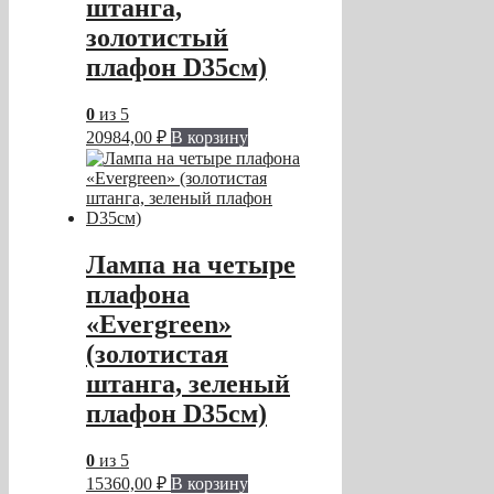
штанга,
золотистый
плафон D35см)
0
из 5
20984,00
₽
В корзину
Лампа на четыре
плафона
«Evergreen»
(золотистая
штанга, зеленый
плафон D35см)
0
из 5
15360,00
₽
В корзину