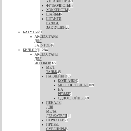
УПРАВЛЕНИЯ
21
ФУТБОЛИСТЫ
37
ХОККЕИСТЫ
8
ШАЙБЫ
6
ШТАНГИ,
РУЧКИ,
ЗАГЛУШКИ
20
БАТУТЫ
20
АКСЕССУАРЫ
ДЛЯ
БАТУТОВ
16
БИЛЬЯРД
1 284
АКСЕССУАРЫ
ДЛЯ
ИГРОКОВ
322
МЕЛ,
ТАЛЬК
45
НАКЛЕЙКИ
185
КОЛПАЧКИ
2
МНОГОСЛОЙНЫЕ
109
НА
РЕЗЬБЕ
2
ОДНОСЛОЙНЫЕ
69
ПЕНАЛЫ
ДЛЯ
МЕЛА,
ДЕРЖАТЕЛИ
11
ПЕРЧАТКИ
23
ПРИЗЫ,
СУВЕНИРЫ
6