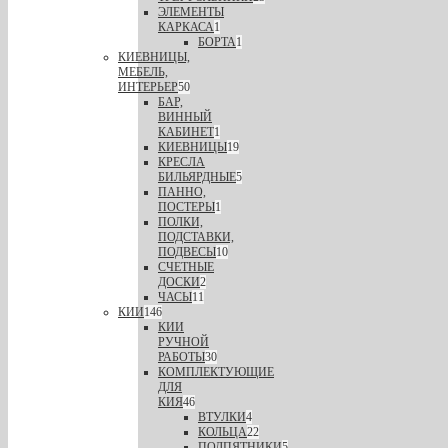
ЭЛЕМЕНТЫ
КАРКАСА
1
БОРТА
1
КИЕВНИЦЫ,
МЕБЕЛЬ,
ИНТЕРЬЕР
50
БАР,
ВИННЫЙ
КАБИНЕТ
1
КИЕВНИЦЫ
19
КРЕСЛА
БИЛЬЯРДНЫЕ
5
ПАННО,
ПОСТЕРЫ
1
ПОЛКИ,
ПОДСТАВКИ,
ПОДВЕСЫ
10
СЧЕТНЫЕ
ДОСКИ
2
ЧАСЫ
11
КИИ
146
КИИ
РУЧНОЙ
РАБОТЫ
30
КОМПЛЕКТУЮЩИЕ
ДЛЯ
КИЯ
46
ВТУЛКИ
4
КОЛЬЦА
22
ПОДПЯТНИКИ
5