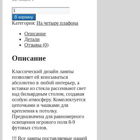
Количество
товара
В корзину
Лампа
Категория:
На четыре плафона
на
четыре
Описание
плафона
Детали
«Jazz»
Отзывы (0)
(золотистая
штанга,
Описание
золотистый
плафон
Классический дизайн лампы
D38см)
позволяет ей вписываться
абсолютно в любой интерьер, а
вставки из стекла рассеивают свет
над бильярдным столом, создавая
особую атмосферу. Комплектуется
цепочками и чашками для
крепления к потолку.
Предназначена для равномерного
освещения игрового поля 8-9
футовых столов.
!!! Все лампы поставляемые нашей