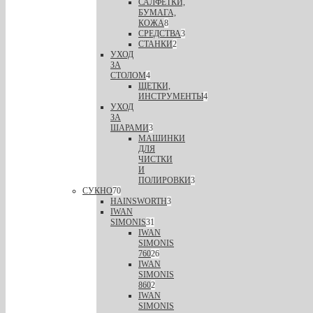
САЛФЕТКИ,
БУМАГА,
КОЖА
8
СРЕДСТВА
3
СТАНКИ
2
УХОД
ЗА
СТОЛОМ
4
ЩЕТКИ,
ИНСТРУМЕНТЫ
4
УХОД
ЗА
ШАРАМИ
3
МАШИНКИ
ДЛЯ
ЧИСТКИ
И
ПОЛИРОВКИ
3
СУКНО
70
HAINSWORTH
3
IWAN
SIMONIS
31
IWAN
SIMONIS
760
26
IWAN
SIMONIS
860
2
IWAN
SIMONIS