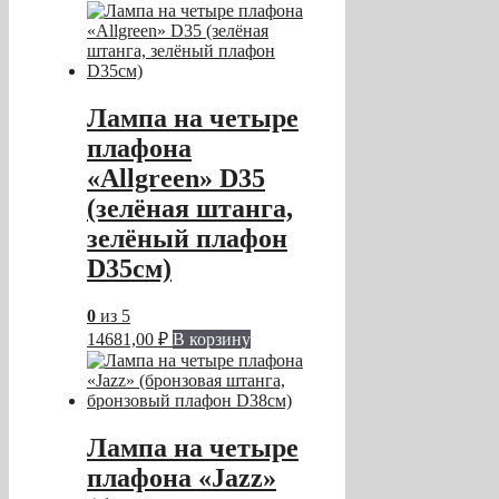
Лампа на четыре
плафона
«Allgreen» D35
(зелёная штанга,
зелёный плафон
D35см)
0
из 5
14681,00
₽
В корзину
Лампа на четыре
плафона «Jazz»