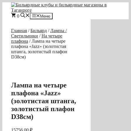
Перейти
к
содержимому
0
Меню
Главная
/
Бильярд
/
Лампы /
Светильники
/
На четыре
плафона
/ Лампа на четыре
плафона «Jazz» (золотистая
штанга, золотистый плафон
D38см)
Лампа на четыре
плафона «Jazz»
(золотистая штанга,
золотистый плафон
D38см)
15756,00
₽