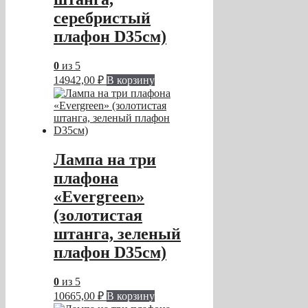
серебристый
плафон D35см)
0
из 5
14942,00
₽
В корзину
Лампа на три
плафона
«Evergreen»
(золотистая
штанга, зеленый
плафон D35см)
0
из 5
10665,00
₽
В корзину