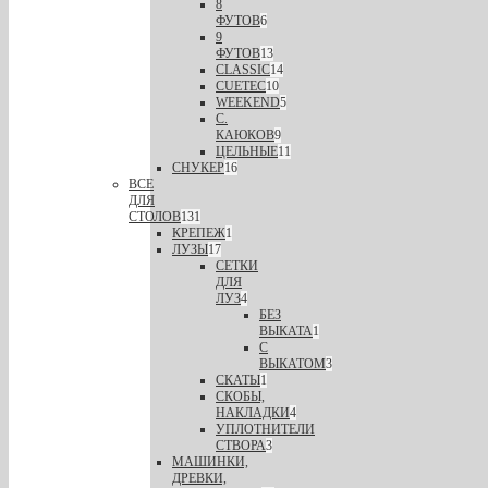
8
ФУТОВ
6
9
ФУТОВ
13
CLASSIC
14
CUETEC
10
WEEKEND
5
С.
КАЮКОВ
9
ЦЕЛЬНЫЕ
11
СНУКЕР
16
ВСЕ
ДЛЯ
СТОЛОВ
131
КРЕПЕЖ
1
ЛУЗЫ
17
СЕТКИ
ДЛЯ
ЛУЗ
4
БЕЗ
ВЫКАТА
1
С
ВЫКАТОМ
3
СКАТЫ
1
СКОБЫ,
НАКЛАДКИ
4
УПЛОТНИТЕЛИ
СТВОРА
3
МАШИНКИ,
ДРЕВКИ,