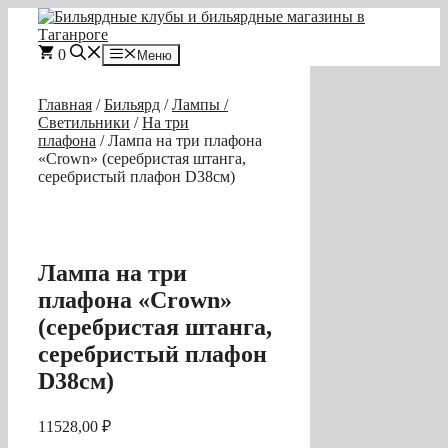
Перейти
к
содержимому
0
Меню
Главная
/
Бильярд
/
Лампы /
Светильники
/
На три
плафона
/ Лампа на три плафона
«Crown» (серебристая штанга,
серебристый плафон D38см)
Лампа на три
плафона «Crown»
(серебристая штанга,
серебристый плафон
D38см)
11528,00
₽