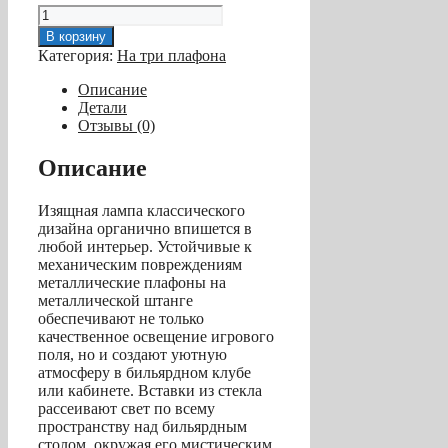
Количество
товара
В корзину
Лампа
Категория:
На три плафона
на
три
Описание
плафона
Детали
«Crown»
Отзывы (0)
(серебристая
штанга,
Описание
серебристый
плафон
Изящная лампа классического
D38см)
дизайна органично впишется в
любой интерьер. Устойчивые к
механическим повреждениям
металлические плафоны на
металлической штанге
обеспечивают не только
качественное освещение игрового
поля, но и создают уютную
атмосферу в бильярдном клубе
или кабинете. Вставки из стекла
рассеивают свет по всему
пространству над бильярдным
столом, окружая его мистическим