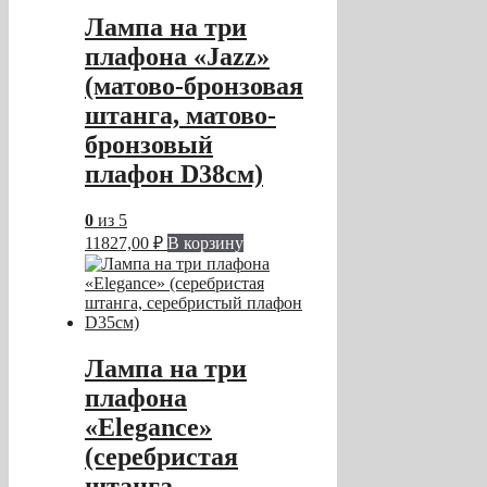
Лампа на три
плафона «Jazz»
(матово-бронзовая
штанга, матово-
бронзовый
плафон D38см)
0
из 5
11827,00
₽
В корзину
Лампа на три
плафона
«Elegance»
(серебристая
штанга,