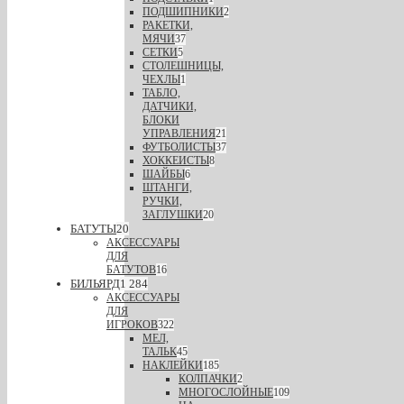
ПОДШИПНИКИ
2
РАКЕТКИ,
МЯЧИ
37
СЕТКИ
5
СТОЛЕШНИЦЫ,
ЧЕХЛЫ
1
ТАБЛО,
ДАТЧИКИ,
БЛОКИ
УПРАВЛЕНИЯ
21
ФУТБОЛИСТЫ
37
ХОККЕИСТЫ
8
ШАЙБЫ
6
ШТАНГИ,
РУЧКИ,
ЗАГЛУШКИ
20
БАТУТЫ
20
АКСЕССУАРЫ
ДЛЯ
БАТУТОВ
16
БИЛЬЯРД
1 284
АКСЕССУАРЫ
ДЛЯ
ИГРОКОВ
322
МЕЛ,
ТАЛЬК
45
НАКЛЕЙКИ
185
КОЛПАЧКИ
2
МНОГОСЛОЙНЫЕ
109