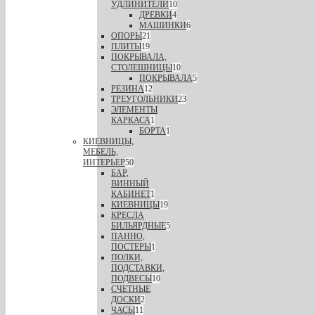
УДЛИНИТЕЛИ
10
ДРЕВКИ
4
МАШИНКИ
6
ОПОРЫ
21
ПЛИТЫ
19
ПОКРЫВАЛА,
СТОЛЕШНИЦЫ
10
ПОКРЫВАЛА
5
РЕЗИНА
12
ТРЕУГОЛЬНИКИ
23
ЭЛЕМЕНТЫ
КАРКАСА
1
БОРТА
1
КИЕВНИЦЫ,
МЕБЕЛЬ,
ИНТЕРЬЕР
50
БАР,
ВИННЫЙ
КАБИНЕТ
1
КИЕВНИЦЫ
19
КРЕСЛА
БИЛЬЯРДНЫЕ
5
ПАННО,
ПОСТЕРЫ
1
ПОЛКИ,
ПОДСТАВКИ,
ПОДВЕСЫ
10
СЧЕТНЫЕ
ДОСКИ
2
ЧАСЫ
11