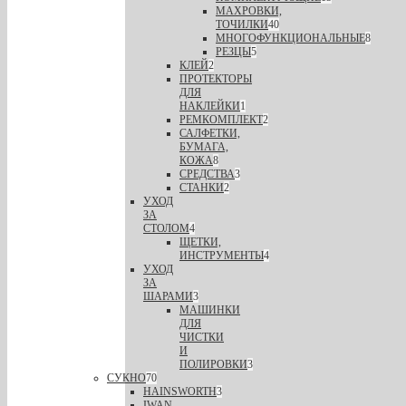
МАХРОВКИ,
ТОЧИЛКИ
40
МНОГОФУНКЦИОНАЛЬНЫЕ
8
РЕЗЦЫ
5
КЛЕЙ
2
ПРОТЕКТОРЫ
ДЛЯ
НАКЛЕЙКИ
1
РЕМКОМПЛЕКТ
2
САЛФЕТКИ,
БУМАГА,
КОЖА
8
СРЕДСТВА
3
СТАНКИ
2
УХОД
ЗА
СТОЛОМ
4
ЩЕТКИ,
ИНСТРУМЕНТЫ
4
УХОД
ЗА
ШАРАМИ
3
МАШИНКИ
ДЛЯ
ЧИСТКИ
И
ПОЛИРОВКИ
3
СУКНО
70
HAINSWORTH
3
IWAN