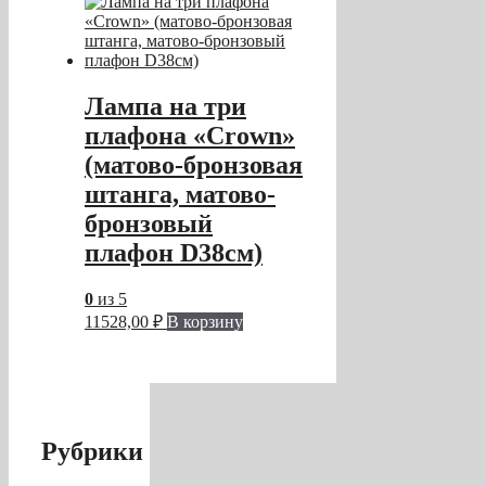
Лампа на три
плафона «Crown»
(матово-бронзовая
штанга, матово-
бронзовый
плафон D38см)
0
из 5
11528,00
₽
В корзину
Рубрики