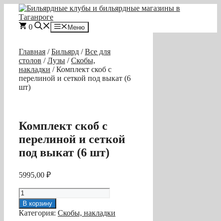
Перейти
к
содержимому
0
Меню
Главная
/
Бильярд
/
Все для
столов
/
Лузы
/
Скобы,
накладки
/ Комплект скоб c
перелиной и сеткой под выкат (6
шт)
Комплект скоб c
перелиной и сеткой
под выкат (6 шт)
5995,00
₽
Количество
товара
В корзину
Комплект
Категория:
Скобы, накладки
скоб