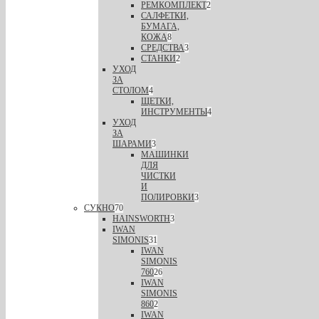
РЕМКОМПЛЕКТ
2
САЛФЕТКИ,
БУМАГА,
КОЖА
8
СРЕДСТВА
3
СТАНКИ
2
УХОД
ЗА
СТОЛОМ
4
ЩЕТКИ,
ИНСТРУМЕНТЫ
4
УХОД
ЗА
ШАРАМИ
3
МАШИНКИ
ДЛЯ
ЧИСТКИ
И
ПОЛИРОВКИ
3
СУКНО
70
HAINSWORTH
3
IWAN
SIMONIS
31
IWAN
SIMONIS
760
26
IWAN
SIMONIS
860
2
IWAN