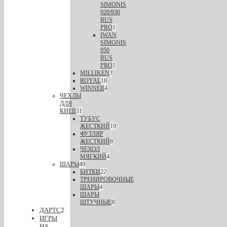
SIMONIS
920/930
RUS
PRO
1
IWAN
SIMONIS
950
RUS
PRO
1
MILLIKEN
3
ROYAL
18
WINNER
4
ЧЕХЛЫ
ДЛЯ
КИЕВ
31
ТУБУС
ЖЕСТКИЙ
19
ФУТЛЯР
ЖЕСТКИЙ
8
ЧЕХОЛ
МЯГКИЙ
4
ШАРЫ
49
БИТКИ
22
ТРЕНИРОВОЧНЫЕ
ШАРЫ
4
ШАРЫ
ШТУЧНЫЕ
8
ДАРТС
2
ИГРЫ
НА