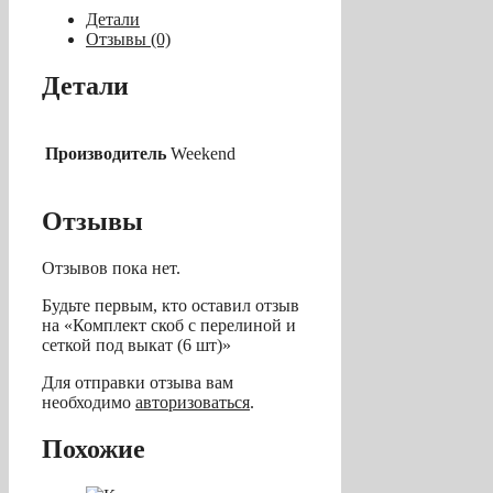
c
Детали
перелиной
Отзывы (0)
и
сеткой
Детали
под
выкат
(6
шт)
Производитель
Weekend
Отзывы
Отзывов пока нет.
Будьте первым, кто оставил отзыв
на «Комплект скоб c перелиной и
сеткой под выкат (6 шт)»
Для отправки отзыва вам
необходимо
авторизоваться
.
Похожие