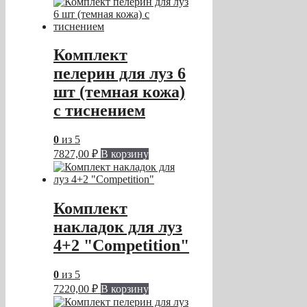
Комплект
пелерин для луз 6
шт (темная кожа)
с тиснением
0
из 5
7827,00
₽
В корзину
Комплект
накладок для луз
4+2 "Competition"
0
из 5
7220,00
₽
В корзину