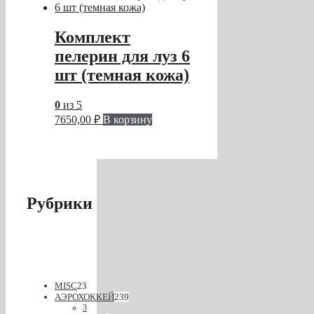
Комплект
пелерин для луз 6
шт (темная кожа)
0
из 5
7650,00
₽
В корзину
Рубрики
MISC
23
АЭРОХОККЕЙ
239
3