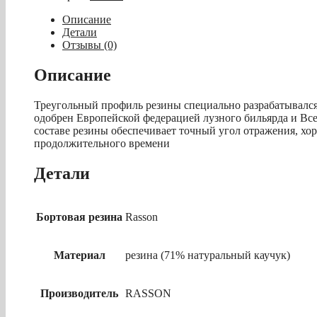
резины
K-
Описание
55
Детали
7ф
Отзывы (0)
«Rasson»
(122.92cm)
Описание
пул
-
Треугольный профиль резины специально разрабатывался 
пр.
одобрен Европейской федерацией лузного бильярда и Все
Тайвань
составе резины обеспечивает точный угол отражения, хор
продолжительного времени
Детали
Бортовая резина
Rasson
Материал
резина (71% натуральный каучук)
Производитель
RASSON