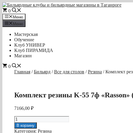
Перейти
к
0
содержимому
Меню
Меню
Мастерская
Обучение
Клуб УНИВЕР
Клуб ПИРАМИДА
Магазин
0
Главная
/
Бильярд
/
Все для столов
/
Резина
/ Комплект рез
Комплект резины K-55 7ф «Rasson» 
7166,00
₽
Количество
товара
В корзину
Комплект
Категория:
Резина