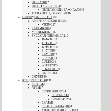
ПЕРЧАТКИ
23
ПРИЗЫ, СУВЕНИРЫ
6
ПЕПЕЛЬНИЦЫ, ЗАЖИГАЛКИ
6
ТРЕНАЖЕРЫ, ОБУЧЕНИЕ
10
БИЛЬЯРДНЫЕ СТОЛЫ
300
АМЕРИКАНСКИЙ ПУЛ
50
VIKING
27
КАРАМБОЛЬ
1
МИНИ-БИЛЬЯРД
2
РУССКАЯ ПИРАМИДА
110
10 ФУТОВ
2
11 ФУТОВ
1
12 ФУТОВ
11
8 ФУТОВ
6
9 ФУТОВ
13
CLASSIC
14
CUETEC
10
WEEKEND
5
С. КАЮКОВ
9
ЦЕЛЬНЫЕ
11
СНУКЕР
16
ВСЕ ДЛЯ СТОЛОВ
131
КРЕПЕЖ
1
ЛУЗЫ
17
СЕТКИ ДЛЯ ЛУЗ
4
БЕЗ ВЫКАТА
1
С ВЫКАТОМ
3
СКАТЫ
1
СКОБЫ, НАКЛАДКИ
4
УПЛОТНИТЕЛИ СТВОРА
3