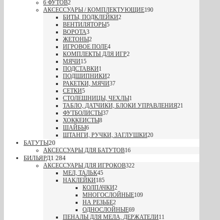
6 ФУТОВ
2
АКСЕССУАРЫ / КОМПЛЕКТУЮЩИЕ
190
БИТЫ, ПОДКЛЕЙКИ
2
ВЕНТИЛЯТОРЫ
5
ВОРОТА
3
ЖЕТОНЫ
2
ИГРОВОЕ ПОЛЕ
4
КОМПЛЕКТЫ ДЛЯ ИГР
2
МЯЧИ
15
ПОДСТАВКИ
1
ПОДШИПНИКИ
2
РАКЕТКИ, МЯЧИ
37
СЕТКИ
5
СТОЛЕШНИЦЫ, ЧЕХЛЫ
1
ТАБЛО, ДАТЧИКИ, БЛОКИ УПРАВЛЕНИЯ
21
ФУТБОЛИСТЫ
37
ХОККЕИСТЫ
8
ШАЙБЫ
6
ШТАНГИ, РУЧКИ, ЗАГЛУШКИ
20
БАТУТЫ
20
АКСЕССУАРЫ ДЛЯ БАТУТОВ
16
БИЛЬЯРД
1 284
АКСЕССУАРЫ ДЛЯ ИГРОКОВ
322
МЕЛ, ТАЛЬК
45
НАКЛЕЙКИ
185
КОЛПАЧКИ
2
МНОГОСЛОЙНЫЕ
109
НА РЕЗЬБЕ
2
ОДНОСЛОЙНЫЕ
69
ПЕНАЛЫ ДЛЯ МЕЛА, ДЕРЖАТЕЛИ
11