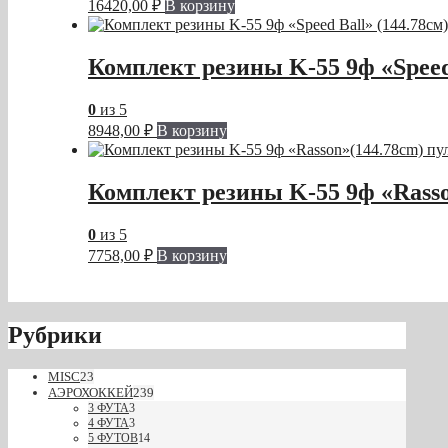
16420,00
₽
В корзину
Комплект резины K-55 9ф «Speed 
0
из 5
8948,00
₽
В корзину
Комплект резины K-55 9ф «Rasso
0
из 5
7758,00
₽
В корзину
Рубрики
MISC
23
АЭРОХОККЕЙ
239
3 ФУТА
3
4 ФУТА
3
5 ФУТОВ
14