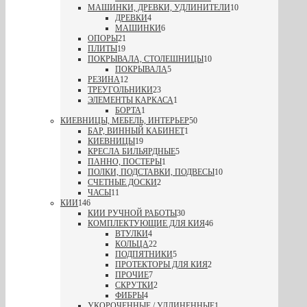
МАШИНКИ, ДРЕВКИ, УДЛИНИТЕЛИ
10
ДРЕВКИ
4
МАШИНКИ
6
ОПОРЫ
21
ПЛИТЫ
19
ПОКРЫВАЛА, СТОЛЕШНИЦЫ
10
ПОКРЫВАЛА
5
РЕЗИНА
12
ТРЕУГОЛЬНИКИ
23
ЭЛЕМЕНТЫ КАРКАСА
1
БОРТА
1
КИЕВНИЦЫ, МЕБЕЛЬ, ИНТЕРЬЕР
50
БАР, ВИННЫЙ КАБИНЕТ
1
КИЕВНИЦЫ
19
КРЕСЛА БИЛЬЯРДНЫЕ
5
ПАННО, ПОСТЕРЫ
1
ПОЛКИ, ПОДСТАВКИ, ПОДВЕСЫ
10
СЧЕТНЫЕ ДОСКИ
2
ЧАСЫ
11
КИИ
146
КИИ РУЧНОЙ РАБОТЫ
30
КОМПЛЕКТУЮЩИЕ ДЛЯ КИЯ
46
ВТУЛКИ
4
КОЛЬЦА
22
ПОДПЯТНИКИ
5
ПРОТЕКТОРЫ ДЛЯ КИЯ
2
ПРОЧИЕ
7
СКРУТКИ
2
ФИБРЫ
4
УКОРОЧЕННЫЕ / УДЛИНЕННЫЕ
1