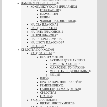
ЛАМПЫ / СВЕТИЛЬНИКИ
78
КОМПЛЕКТУЮЩИЕ ДЛЯ ЛАМП
21
ОТРАЖАТЕЛИ
3
ПЛАФОНЫ
10
ЦЕПИ
4
ЧАШКИ, НАКОНЕЧНИКИ
4
НА ДВА ПЛАФОНА
1
НА ОДИН ПЛАФОН
5
НА ПЯТЬ ПЛАФОНОВ
12
НА ТРИ ПЛАФОНА
7
НА ЧЕТЫРЕ ПЛАФОНА
9
НА ШЕСТЬ ПЛАФОНОВ
7
ПЛОСКИЕ
2
СРЕДСТВА ПО УХОДУ
98
УХОД ЗА КИЕМ
87
ИНСТРУМЕНТ
69
ЗАЖИМЫ ДЛЯ НАКЛЕЕК
1
КОМПЛЕКТУЮЩИЕ
15
МАХРОВКИ, ТОЧИЛКИ
40
МНОГОФУНКЦИОНАЛЬНЫЕ
8
РЕЗЦЫ
5
КЛЕЙ
2
ПРОТЕКТОРЫ ДЛЯ НАКЛЕЙКИ
1
РЕМКОМПЛЕКТ
2
САЛФЕТКИ, БУМАГА, КОЖА
8
СРЕДСТВА
3
СТАНКИ
2
УХОД ЗА СТОЛОМ
4
ЩЕТКИ, ИНСТРУМЕНТЫ
4
УХОД ЗА ШАРАМИ
3