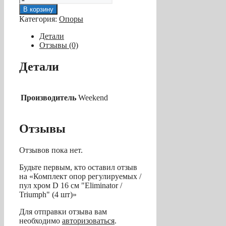
товара
В корзину
Комплект
Категория:
Опоры
опор
регулируемых
Детали
/
Отзывы (0)
пул
хром
Детали
D
16
см
"Eliminator
Производитель
Weekend
/
Triumph"
(4
Отзывы
шт)
Отзывов пока нет.
Будьте первым, кто оставил отзыв
на «Комплект опор регулируемых /
пул хром D 16 см "Eliminator /
Triumph" (4 шт)»
Для отправки отзыва вам
необходимо
авторизоваться
.