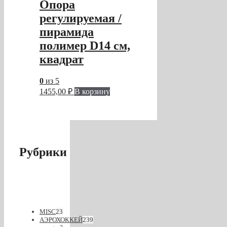
Опора
регулируемая /
пирамида
полимер D14 см,
квадрат
0
из 5
1455,00
₽
В корзину
Рубрики
MISC
23
АЭРОХОККЕЙ
239