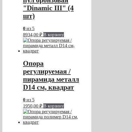
пул бронзовая
"Dinamic III" (4
шт)
0
из 5
8934,00
₽
В корзину
Опора
регулируемая /
пирамида металл
D14 см, квадрат
0
из 5
1950,00
₽
В корзину