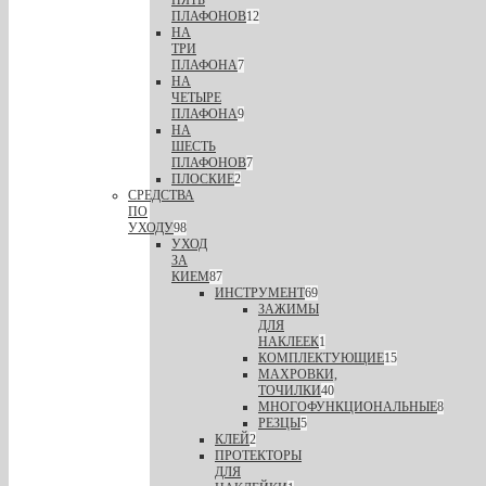
ПЛАФОНОВ
12
НА
ТРИ
ПЛАФОНА
7
НА
ЧЕТЫРЕ
ПЛАФОНА
9
НА
ШЕСТЬ
ПЛАФОНОВ
7
ПЛОСКИЕ
2
СРЕДСТВА
ПО
УХОДУ
98
УХОД
ЗА
КИЕМ
87
ИНСТРУМЕНТ
69
ЗАЖИМЫ
ДЛЯ
НАКЛЕЕК
1
КОМПЛЕКТУЮЩИЕ
15
МАХРОВКИ,
ТОЧИЛКИ
40
МНОГОФУНКЦИОНАЛЬНЫЕ
8
РЕЗЦЫ
5
КЛЕЙ
2
ПРОТЕКТОРЫ
ДЛЯ