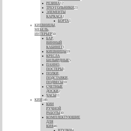
РЕЗИНА
12
ТРЕУГОЛЬНИКИ
23
ЭЛЕМЕНТЫ
КАРКАСА
1
БОРТА
1
КИЕВНИЦЫ,
МЕБЕЛЬ,
ИНТЕРЬЕР
50
БАР,
ВИННЫЙ
КАБИНЕТ
1
КИЕВНИЦЫ
19
КРЕСЛА
БИЛЬЯРДНЫЕ
5
ПАННО,
ПОСТЕРЫ
1
ПОЛКИ,
ПОДСТАВКИ,
ПОДВЕСЫ
10
СЧЕТНЫЕ
ДОСКИ
2
ЧАСЫ
11
КИИ
146
КИИ
РУЧНОЙ
РАБОТЫ
30
КОМПЛЕКТУЮЩИЕ
ДЛЯ
КИЯ
46
ВТУЛКИ
4