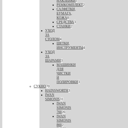
НАКЛЕЙКИ
1
РЕМКОМПЛЕКТ
2
САЛФЕТКИ,
БУМАГА,
КОЖА
8
СРЕДСТВА
3
СТАНКИ
2
УХОД
ЗА
СТОЛОМ
4
ЩЕТКИ,
ИНСТРУМЕНТЫ
4
УХОД
ЗА
ШАРАМИ
3
МАШИНКИ
ДЛЯ
ЧИСТКИ
И
ПОЛИРОВКИ
3
СУКНО
70
HAINSWORTH
3
IWAN
SIMONIS
31
IWAN
SIMONIS
760
26
IWAN
SIMONIS
860
2