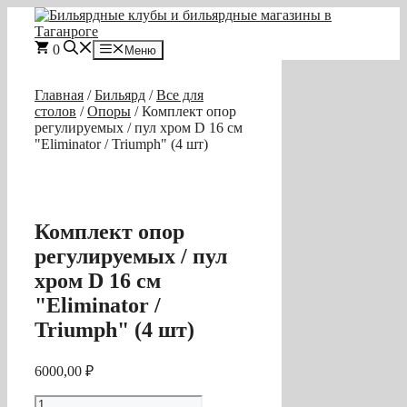
Перейти
к
содержимому
0
Меню
Главная
/
Бильярд
/
Все для
столов
/
Опоры
/ Комплект опор
регулируемых / пул хром D 16 см
"Eliminator / Triumph" (4 шт)
Комплект опор
регулируемых / пул
хром D 16 см
"Eliminator /
Triumph" (4 шт)
6000,00
₽
Количество