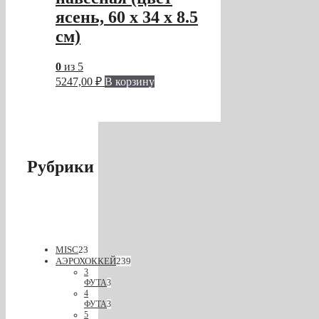
ясень, 60 х 34 х 8.5
см)
0
из 5
5247,00
₽
В корзину
Рубрики
MISC
23
АЭРОХОККЕЙ
239
3
ФУТА
3
4
ФУТА
3
5