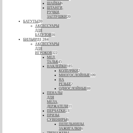
ШАЙБЫ
6
ШТАНГИ,
РУЧКИ,
ЗАГЛУШКИ
20
БАТУТЫ
20
АКСЕССУАРЫ
ДЛЯ
БАТУТОВ
16
БИЛЬЯРД
1 284
АКСЕССУАРЫ
ДЛЯ
ИГРОКОВ
322
МЕЛ,
ТАЛЬК
45
НАКЛЕЙКИ
185
КОЛПАЧКИ
2
МНОГОСЛОЙНЫЕ
109
НА
РЕЗЬБЕ
2
ОДНОСЛОЙНЫЕ
69
ПЕНАЛЫ
ДЛЯ
МЕЛА,
ДЕРЖАТЕЛИ
11
ПЕРЧАТКИ
23
ПРИЗЫ,
СУВЕНИРЫ
6
ПЕПЕЛЬНИЦЫ,
ЗАЖИГАЛКИ
6