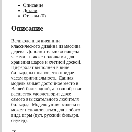
с
Описание
полкой
Детали
для
Отзывы (0)
шаров
(дуб,
Описание
137
х
Великолепная киевница
99
классического дизайна из массива
х
дерева. Дополнительно оснащена
8
часами, а также полочками для
см)
хранения шаров и счетной доской.
Циферблат выполнен в виде
бильярдных шаров, что придает
часам оригинальность. Данная
модель займет достойное место в
Вашей бильярдной, а разнообразие
расцветок удовлетворит даже
самого взыскательного любителя
бильярда. Модель универсальна и
может использоваться для любого
вида игры (пул, русский бильярд,
снукер).