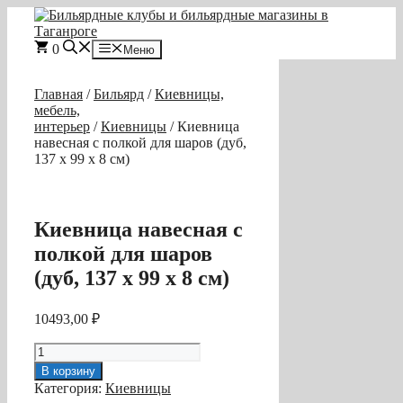
Перейти
к
содержимому
0
Меню
Главная
/
Бильярд
/
Киевницы,
мебель,
интерьер
/
Киевницы
/ Киевница
навесная с полкой для шаров (дуб,
137 х 99 х 8 см)
Киевница навесная с
полкой для шаров
(дуб, 137 х 99 х 8 см)
10493,00
₽
Количество
товара
В корзину
Киевница
Категория:
Киевницы
навесная