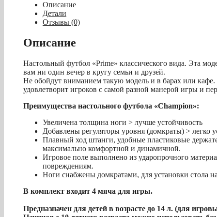
-
Описание
футбол
Детали
Отзывы (0)
"Prime"
бело-
Описание
серый
Настольный футбол «Prime» классического вида. Эта моде
вам ни один вечер в кругу семьи и друзей.
Не обойдут вниманием такую модель и в барах или кафе.
удовлетворит игроков с самой разной манерой игры и п
Преимущества настольного футбола «Champion»:
Увеличена толщина ноги > лучше устойчивость
Добавлены регуляторы уровня (домкраты) > легко 
Плавный ход штанги, удобные пластиковые держател
максимально комфортной и динамичной.
Игровое поле выполнено из ударопрочного матери
повреждениям.
Ноги снабжены домкратами, для установки стола н
В комплект входит 4 мяча для игры.
Предназначен для детей в возрасте до 14 л. (для игров