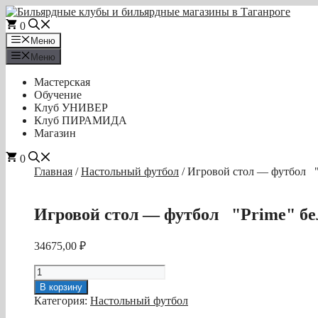
Перейти
к
0
содержимому
Меню
Меню
Мастерская
Обучение
Клуб УНИВЕР
Клуб ПИРАМИДА
Магазин
0
Главная
/
Настольный футбол
/ Игровой стол — футбол "
Игровой стол — футбол "Prime" бе
34675,00
₽
Количество
товара
В корзину
Игровой
Категория:
Настольный футбол
стол