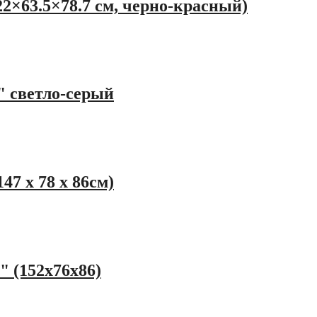
22×63.5×78.7 см, черно-красный)
 светло-серый
7 x 78 x 86см)
" (152x76x86)