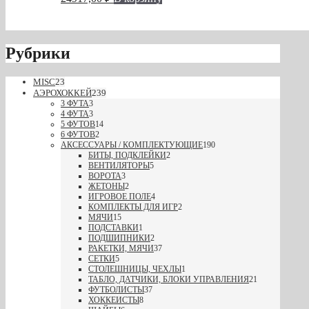
Рубрики
MISC
23
АЭРОХОККЕЙ
239
3 ФУТА
3
4 ФУТА
3
5 ФУТОВ
14
6 ФУТОВ
2
АКСЕССУАРЫ / КОМПЛЕКТУЮЩИЕ
190
БИТЫ, ПОДКЛЕЙКИ
2
ВЕНТИЛЯТОРЫ
5
ВОРОТА
3
ЖЕТОНЫ
2
ИГРОВОЕ ПОЛЕ
4
КОМПЛЕКТЫ ДЛЯ ИГР
2
МЯЧИ
15
ПОДСТАВКИ
1
ПОДШИПНИКИ
2
РАКЕТКИ, МЯЧИ
37
СЕТКИ
5
СТОЛЕШНИЦЫ, ЧЕХЛЫ
1
ТАБЛО, ДАТЧИКИ, БЛОКИ УПРАВЛЕНИЯ
21
ФУТБОЛИСТЫ
37
ХОККЕИСТЫ
8