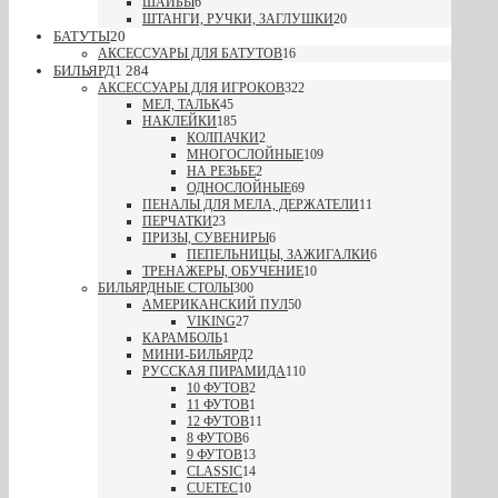
ШАЙБЫ
6
ШТАНГИ, РУЧКИ, ЗАГЛУШКИ
20
БАТУТЫ
20
АКСЕССУАРЫ ДЛЯ БАТУТОВ
16
БИЛЬЯРД
1 284
АКСЕССУАРЫ ДЛЯ ИГРОКОВ
322
МЕЛ, ТАЛЬК
45
НАКЛЕЙКИ
185
КОЛПАЧКИ
2
МНОГОСЛОЙНЫЕ
109
НА РЕЗЬБЕ
2
ОДНОСЛОЙНЫЕ
69
ПЕНАЛЫ ДЛЯ МЕЛА, ДЕРЖАТЕЛИ
11
ПЕРЧАТКИ
23
ПРИЗЫ, СУВЕНИРЫ
6
ПЕПЕЛЬНИЦЫ, ЗАЖИГАЛКИ
6
ТРЕНАЖЕРЫ, ОБУЧЕНИЕ
10
БИЛЬЯРДНЫЕ СТОЛЫ
300
АМЕРИКАНСКИЙ ПУЛ
50
VIKING
27
КАРАМБОЛЬ
1
МИНИ-БИЛЬЯРД
2
РУССКАЯ ПИРАМИДА
110
10 ФУТОВ
2
11 ФУТОВ
1
12 ФУТОВ
11
8 ФУТОВ
6
9 ФУТОВ
13
CLASSIC
14
CUETEC
10