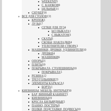
WEEKEND
5
С. КАЮКОВ
9
ЦЕЛЬНЫЕ
11
СНУКЕР
16
ВСЕ ДЛЯ СТОЛОВ
131
КРЕПЕЖ
1
ЛУЗЫ
17
СЕТКИ ДЛЯ ЛУЗ
4
БЕЗ ВЫКАТА
1
С ВЫКАТОМ
3
СКАТЫ
1
СКОБЫ, НАКЛАДКИ
4
УПЛОТНИТЕЛИ СТВОРА
3
МАШИНКИ, ДРЕВКИ, УДЛИНИТЕЛИ
10
ДРЕВКИ
4
МАШИНКИ
6
ОПОРЫ
21
ПЛИТЫ
19
ПОКРЫВАЛА, СТОЛЕШНИЦЫ
10
ПОКРЫВАЛА
5
РЕЗИНА
12
ТРЕУГОЛЬНИКИ
23
ЭЛЕМЕНТЫ КАРКАСА
1
БОРТА
1
КИЕВНИЦЫ, МЕБЕЛЬ, ИНТЕРЬЕР
50
БАР, ВИННЫЙ КАБИНЕТ
1
КИЕВНИЦЫ
19
КРЕСЛА БИЛЬЯРДНЫЕ
5
ПАННО, ПОСТЕРЫ
1
ПОЛКИ, ПОДСТАВКИ, ПОДВЕСЫ
10