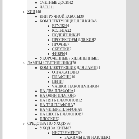
СЧЕТНЫЕ ДОСКИ
2
ЧАСЫ
11
КИИ
146
КИИ РУЧНОЙ РАБОТЫ
30
КОМПЛЕКТУЮЩИЕ ДЛЯ КИЯ
46
ВТУЛКИ
4
КОЛЬЦА
22
ПОДПЯТНИКИ
5
ПРОТЕКТОРЫ ДЛЯ КИЯ
2
ПРОЧИЕ
7
СКРУТКИ
2
ФИБРЫ
4
УКОРОЧЕННЫЕ / УДЛИНЕННЫЕ
1
ЛАМПЫ / СВЕТИЛЬНИКИ
78
КОМПЛЕКТУЮЩИЕ ДЛЯ ЛАМП
21
ОТРАЖАТЕЛИ
3
ПЛАФОНЫ
10
ЦЕПИ
4
ЧАШКИ, НАКОНЕЧНИКИ
4
НА ДВА ПЛАФОНА
1
НА ОДИН ПЛАФОН
5
НА ПЯТЬ ПЛАФОНОВ
12
НА ТРИ ПЛАФОНА
7
НА ЧЕТЫРЕ ПЛАФОНА
9
НА ШЕСТЬ ПЛАФОНОВ
7
ПЛОСКИЕ
2
СРЕДСТВА ПО УХОДУ
98
УХОД ЗА КИЕМ
87
ИНСТРУМЕНТ
69
ЗАЖИМЫ ДЛЯ НАКЛЕЕК
1