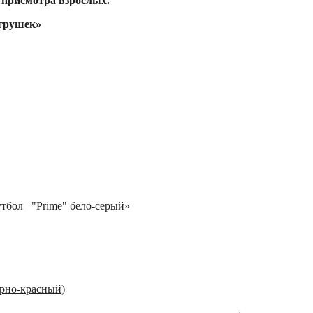
з присмотра взрослых.
игрушек»
утбол "Prime" бело-серый»